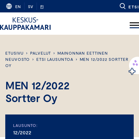
Skip
EN
SV
FI
ETSI
to
content
ETUSIVU
›
PALVELUT
›
MAINONNAN EETTINEN
NEUVOSTO
›
ETSI LAUSUNTOA
›
MEN 12/2022 SORTTER
OY
MEN 12/2022
Sortter Oy
LAUSUNTO:
12/2022