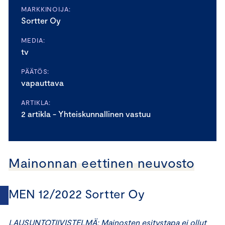
MARKKINOIJA:
Sortter Oy
MEDIA:
tv
PÄÄTÖS:
vapauttava
ARTIKLA:
2 artikla - Yhteiskunnallinen vastuu
Mainonnan eettinen neuvosto
MEN 12/2022 Sortter Oy
LAUSUNTOTIIVISTELMÄ: Mainosten esitystapa ei ollut