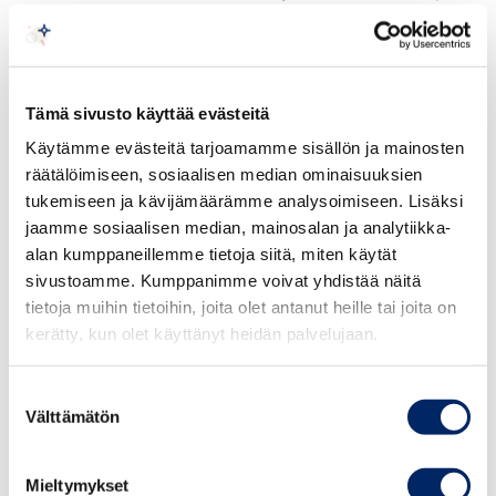
koskevat periaatteet
Mainonnan eettisen neuvoston hyvää markkinointitapaa
koskevien periaatteiden 1 kohdan mukaan mainos on
Tämä sivusto käyttää evästeitä
hyvän markkinointitavan vastainen, jos naista tai miestä
Käytämme evästeitä tarjoamamme sisällön ja mainosten
käytetään katseenvangitsijana tai seksiobjektina ja
räätälöimiseen, sosiaalisen median ominaisuuksien
sukupuolta käytetään alentavalla, väheksyvällä tai
tukemiseen ja kävijämäärämme analysoimiseen. Lisäksi
halventavalla tavalla; naista tai miestä käytetään
jaamme sosiaalisen median, mainosalan ja analytiikka-
seksiobjektina tai asiattomasti katseenvangitsijana eikä
alan kumppaneillemme tietoja siitä, miten käytät
sillä ole mainostettavan tuotteen tai palvelun kanssa
sivustoamme. Kumppanimme voivat yhdistää näitä
mitään tekemistä; tai mainoksessa on seksuaalisia
tietoja muihin tietoihin, joita olet antanut heille tai joita on
vihjailuja tahi lupauksia, joilla ei ole mainostettavan
kerätty, kun olet käyttänyt heidän palvelujaan.
tuotteen kanssa mitään tekemistä.
Suostumuksen
Välttämätön
Periaatteiden 2 kohdan mukaan mainos on hyvän
valinta
markkinointitavan vastainen, jos siinä väitetään tai
vihjataan, että toisen sukupuolen asema on sosiaalisesti,
Mieltymykset