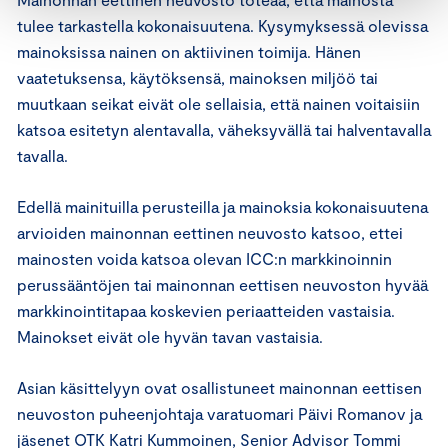
tulee tarkastella kokonaisuutena. Kysymyksessä olevissa
mainoksissa nainen on aktiivinen toimija. Hänen
vaatetuksensa, käytöksensä, mainoksen miljöö tai
muutkaan seikat eivät ole sellaisia, että nainen voitaisiin
katsoa esitetyn alentavalla, väheksyvällä tai halventavalla
tavalla.
Edellä mainituilla perusteilla ja mainoksia kokonaisuutena
arvioiden mainonnan eettinen neuvosto katsoo, ettei
mainosten voida katsoa olevan ICC:n markkinoinnin
perussääntöjen tai mainonnan eettisen neuvoston hyvää
markkinointitapaa koskevien periaatteiden vastaisia.
Mainokset eivät ole hyvän tavan vastaisia.
Asian käsittelyyn ovat osallistuneet mainonnan eettisen
neuvoston puheenjohtaja varatuomari Päivi Romanov ja
jäsenet OTK Katri Kummoinen, Senior Advisor Tommi