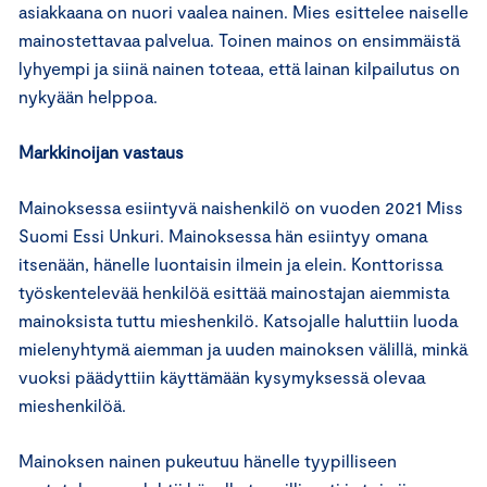
asiakkaana on nuori vaalea nainen. Mies esittelee naiselle
mainostettavaa palvelua. Toinen mainos on ensimmäistä
lyhyempi ja siinä nainen toteaa, että lainan kilpailutus on
nykyään helppoa.
Markkinoijan vastaus
Mainoksessa esiintyvä naishenkilö on vuoden 2021 Miss
Suomi Essi Unkuri. Mainoksessa hän esiintyy omana
itsenään, hänelle luontaisin ilmein ja elein. Konttorissa
työskentelevää henkilöä esittää mainostajan aiemmista
mainoksista tuttu mieshenkilö. Katsojalle haluttiin luoda
mielenyhtymä aiemman ja uuden mainoksen välillä, minkä
vuoksi päädyttiin käyttämään kysymyksessä olevaa
mieshenkilöä.
Mainoksen nainen pukeutuu hänelle tyypilliseen