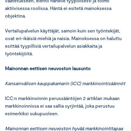
vaatetukseen, elehtii hänelle tyypillisesti ja toimii
aktiivisessa roolissa. Häntä ei esitetä mainoksessa
objektina.
Vertailupalvelun käyttäjät, samoin kuin sen työntekijät,
ovat eri-ikäisiä miehiä ja naisia. Mainoksessa on haluttu
esittää tyypillisiä vertailupalvelun asiakkaita ja
työntekijöitä.
Mainonnan eettisen neuvoston lausunto
Kansainvälisen kauppakamarin (ICC) markkinointisäännöt
ICC:n markkinoinnin perussääntöjen 2 artiklan mukaan
markkinoinnissa ei saa sallia syrjintää, joka perustuu
esimerkiksi sukupuoleen.
Mainonnan eettisen neuvoston hyvää markkinointitapaa