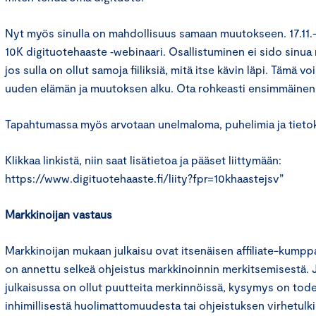
Nyt myös sinulla on mahdollisuus samaan muutokseen. 17.11.–1
10K digituotehaaste ‑webinaari. Osallistuminen ei sido sinua 
jos sulla on ollut samoja fiiliksiä, mitä itse kävin läpi. Tämä vo
uuden elämän ja muutoksen alku. Ota rohkeasti ensimmäinen a
Tapahtumassa myös arvotaan unelmaloma, puhelimia ja tieto
Klikkaa linkistä, niin saat lisätietoa ja pääset liittymään:
https://www.digituotehaaste.fi/liity?fpr=10khaastejsv”
Markkinoijan vastaus
Markkinoijan mukaan julkaisu ovat itsenäisen affiliate-kumppa
on annettu selkeä ohjeistus markkinoinnin merkitsemisestä. 
julkaisussa on ollut puutteita merkinnöissä, kysymys on to
inhimillisestä huolimattomuudesta tai ohjeistuksen virhetulki