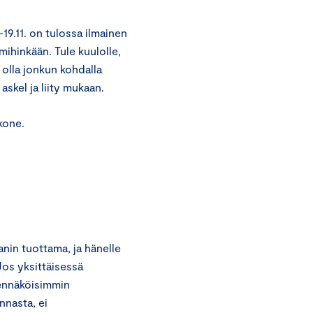
9.11. on tulossa ilmainen
mihinkään. Tule kuulolle,
i olla jonkun kohdalla
skel ja liity mukaan.
kone.
nin tuottama, ja hänelle
Jos yksittäisessä
dennäköisimmin
nnasta, ei