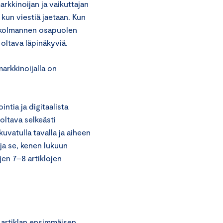
rkkinoijan ja vaikuttajan
 kun viestiä jaetaan. Kun
la kolmannen osapuolen
 oltava läpinäkyviä.
arkkinoijalla on
tia ja digitaalista
oltava selkeästi
uvatulla tavalla ja aiheen
ja se, kenen lukuun
jen 7–8 artiklojen
 artiklan ensimmäisen