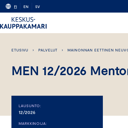
Skip
FI
EN
SV
to
content
ETUSIVU
›
PALVELUT
›
MAINONNAN EETTINEN NEUV
MEN 12/2026 Mento
LAUSUNTO:
12/2026
MARKKINOIJA: