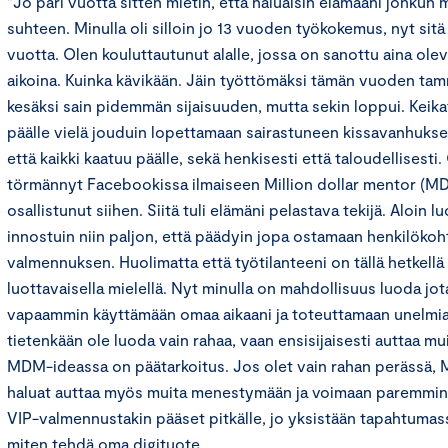
”Jo pari vuotta sitten mietin, että haluaisin elämääni jonku
suhteen. Minulla oli silloin jo 13 vuoden työkokemus, nyt sitä
vuotta. Olen kouluttautunut alalle, jossa on sanottu aina ole
aikoina. Kuinka kävikään. Jäin työttömäksi tämän vuoden tamm
kesäksi sain pidemmän sijaisuuden, mutta sekin loppui. Keik
päälle vielä jouduin lopettamaan sairastuneen kissavanhukse
että kaikki kaatuu päälle, sekä henkisesti että taloudellisesti.
törmännyt Facebookissa ilmaiseen Million dollar mentor (MD
osallistunut siihen. Siitä tuli elämäni pelastava tekijä. Aloin
innostuin niin paljon, että päädyin jopa ostamaan henkilökoh
valmennuksen. Huolimatta että työtilanteeni on tällä hetkell
luottavaisella mielellä. Nyt minulla on mahdollisuus luoda jo
vapaammin käyttämään omaa aikaani ja toteuttamaan unelmiani
tietenkään ole luoda vain rahaa, vaan ensisijaisesti auttaa mu
MDM-ideassa on päätarkoitus. Jos olet vain rahan perässä, M
haluat auttaa myös muita menestymään ja voimaan paremmin, 
VIP-valmennustakin pääset pitkälle, jo yksistään tapahtumas
miten tehdä oma digituote.