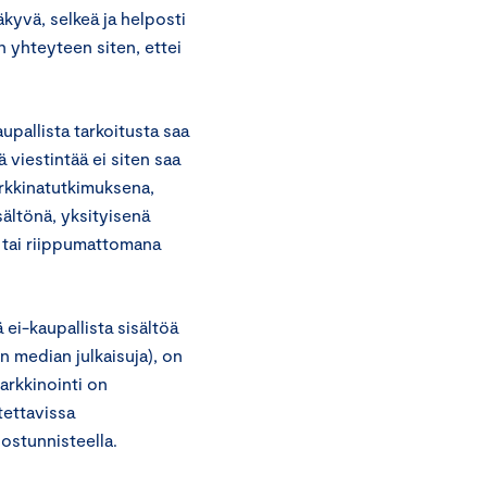
äkyvä, selkeä ja helposti
n yhteyteen siten, ettei
upallista tarkoitusta saa
 viestintää ei siten saa
arkkinatutkimuksena,
sältönä, yksityisenä
a tai riippumattomana
 ei-kaupallista sisältöä
en median julkaisuja), on
Markkinointi on
tettavissa
ostunnisteella.