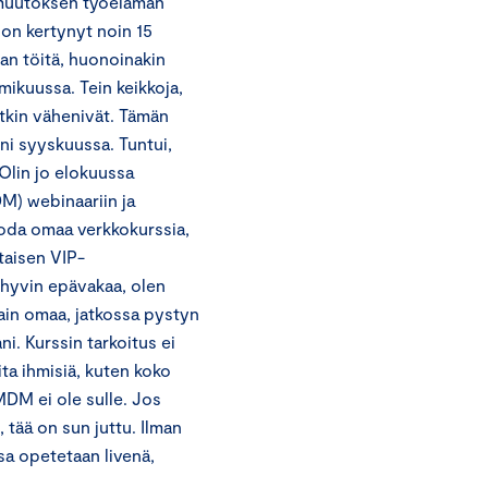
n muutoksen työelämän
 on kertynyt noin 15
van töitä, huonoinakin
ikuussa. Tein keikkoja,
atkin vähenivät. Tämän
ni syyskuussa. Tuntui,
 Olin jo elokuussa
M) webinaariin ja
 luoda omaa verkkokurssia,
taisen VIP-
ä hyvin epävakaa, olen
tain omaa, jatkossa pystyn
. Kurssin tarkoitus ei
ita ihmisiä, kuten koko
DM ei ole sulle. Jos
tää on sun juttu. Ilman
sa opetetaan livenä,