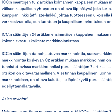
ICC:n sääntöjen 18.2 artiklan kolmannen kappaleen mukaan ma
välisen kaupallisen yhteyden on oltava läpinäkyvä joka kerta,
kumppanilinkki (affiliate-linkki) johtaa tuotteeseen ulkoisel
verkkosivustolla, sen luonteen ja kaupallisen tarkoituksen on
ICC:n sääntöjen 24 artiklan ensimmäisen kappaleen mukaan m
kokonaisvastuu kaikesta markkinoinnistaan.
ICC:n sääntöjen dataohjautuvaa markkinointia, suoramarkkinoin
markkinointia koskevan C2 artiklan mukaan markkinoinnin on 
tunnistettavissa markkinoinniksi perussääntöjen 7 artiklassa k
otsikon on oltava täsmällinen. Viestinnän kaupallinen luonne 
markkinoidaan, on oltava kuluttajille läpinäkyviä perussääntö
edellyttämällä tavalla.
Asian arviointi
Mainonnan eettinen neuvosto toteaa, että ICC:n sääntöjen 7