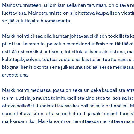
Mainostunnisteen, silloin kun sellainen tarvitaan, on oltava n
luettavissa. Mainostunniste on sijoitettava kaupallisen viesti
se jää kuluttajalta huomaamatta.
Markkinointi ei saa olla harhaanjohtavaa eikä sen todellista ka
piilottaa. Tavaran tai palvelun menekinedistämiseen tähtäävää
esittää esimerkiksi uutisena, toimituksellisena aineistona, m
kuluttajakyselynä, tuotearvosteluna, käyttäjän tuottamana si
blogina, henkilökohtaisena julkaisuna sosiaalisessa mediass
arvosteluna.
Markkinointi mediassa, jossa on sekaisin sekä kaupallista että
(esim. uutisia ja muuta toimituksellista aineistoa tai sosiaalis
oltava selkeästi tunnistettavissa kaupalliseksi viestinnäksi. 
suunniteltava siten, että se on helposti ja välittömästi tunnis
markkinoinniksi. Markkinointi on tarvittaessa merkittävä main