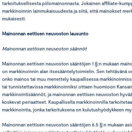
tarkoituksellisesta piilomainonnasta. Jokainen affiliate-kum
markkinoinnin lainmukaisuudesta ja siitä, että mainokset mer
mukaisesti.
Mainonnan eettisen neuvoston lausunto
Mainonnan eettisen neuvoston säännöt
Mainonnan eettisen neuvoston sääntöjen 1 §:n mukaan main
on markkinoinnin alan itsesääntelytoimielin. Sen tehtävänä on
onko mainos tai muu menettely kaupallisessa markkinoinniss
tai tunnistettavissa markkinoinniksi ottaen huomioon Kansa
markkinointisäännöt, ja mainonnan eettisen neuvoston hyvää
koskevat periaatteet. Kaupallisella markkinoinnilla tarkoitet
markkinointia, jonka tarkoituksena on kulutushyödykkeen m
Mainonnan eettisen neuvoston sääntöjen 6.5 §:n mukaan asioi