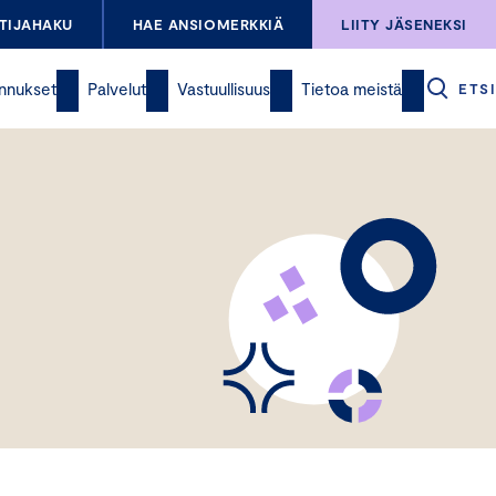
TIJAHAKU
HAE ANSIOMERKKIÄ
LIITY JÄSENEKSI
nnukset
Palvelut
Vastuullisuus
Tietoa meistä
ETSI