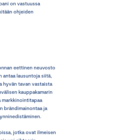
ppani on vastuussa
kitään ohjeiden
onnan eettinen neuvosto
 antaa lausuntoja siitä,
a hyvän tavan vastaista
invälisen kauppakamarin
 markkinointitapaa
aan brändimainontaa ja
yynninedistäminen.
ssa, jotka ovat ilmeisen