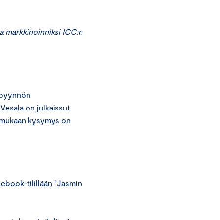
sa markkinoinniksi ICC:n
opyynnön
Vesala on julkaissut
n mukaan kysymys on
book-tilillään ”Jasmin