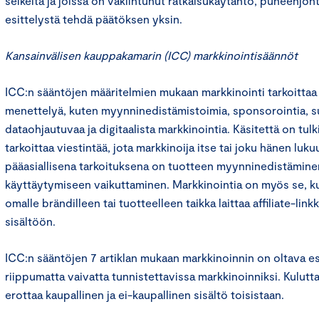
selkeitä ja joissa on vakiintunut ratkaisukäytäntö, puheenjoht
esittelystä tehdä päätöksen yksin.
Kansainvälisen kauppakamarin (ICC) markkinointisäännöt
ICC:n sääntöjen määritelmien mukaan markkinointi tarkoittaa
menettelyä, kuten myynninedistämistoimia, sponsorointia, s
dataohjautuvaa ja digitaalista markkinointia. Käsitettä on tulki
tarkoittaa viestintää, jota markkinoija itse tai joku hänen luku
pääasiallisena tarkoituksena on tuotteen myynninedistäminen 
käyttäytymiseen vaikuttaminen. Markkinointia on myös se, kun
omalle brändilleen tai tuotteelleen taikka laittaa affiliate-lin
sisältöön.
ICC:n sääntöjen 7 artiklan mukaan markkinoinnin on oltava es
riippumatta vaivatta tunnistettavissa markkinoinniksi. Kulutta
erottaa kaupallinen ja ei-kaupallinen sisältö toisistaan.