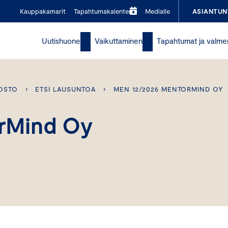
Kauppakamarit
Tapahtumakalenteri
Medialle
ASIANTUN
Uutishuone
Vaikuttaminen
Tapahtumat ja valme
OSTO
›
ETSI LAUSUNTOA
›
MEN 12/2026 MENTORMIND OY
rMind Oy