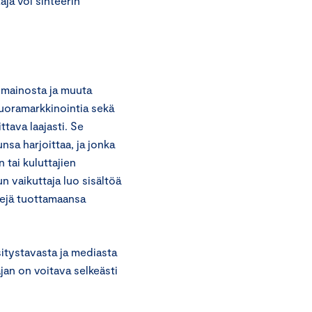
aja voi sihteerin
 mainosta ja muuta
uoramarkkinointia sekä
ttava laajasti. Se
unsa harjoittaa, ja jonka
tai kuluttajien
 vaikuttaja luo sisältöä
kkejä tuottamaansa
itystavasta ja mediasta
jan on voitava selkeästi