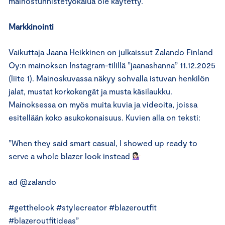
mainostunnistetyökalua ole käytetty.
Markkinointi
Vaikuttaja Jaana Heikkinen on julkaissut Zalando Finland
Oy:n mainoksen Instagram-tilillä ”jaanashanna” 11.12.2025
(liite 1). Mainoskuvassa näkyy sohvalla istuvan henkilön
jalat, mustat korkokengät ja musta käsilaukku.
Mainoksessa on myös muita kuvia ja videoita, joissa
esitellään koko asukokonaisuus. Kuvien alla on teksti:
”When they said smart casual, I showed up ready to
serve a whole blazer look instead
ad @zalando
#getthelook #stylecreator #blazeroutfit
#blazeroutfitideas”