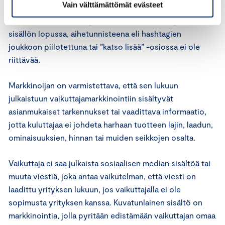
Vain välttämättömät evästeet
sisällön sekaan. Yleinen ilmoitus yrityksen
verkkosivustolla tai käyttöehdoissa, maininta julkaisun
sisällön lopussa, aihetunnisteena eli hashtagien
joukkoon piilotettuna tai ”katso lisää” -osiossa ei ole
riittävää.
Markkinoijan on varmistettava, että sen lukuun
julkaistuun vaikuttajamarkkinointiin sisältyvät
asianmukaiset tarkennukset tai vaadittava informaatio,
jotta kuluttajaa ei johdeta harhaan tuotteen lajin, laadun,
ominaisuuksien, hinnan tai muiden seikkojen osalta.
Vaikuttaja ei saa julkaista sosiaalisen median sisältöä tai
muuta viestiä, joka antaa vaikutelman, että viesti on
laadittu yrityksen lukuun, jos vaikuttajalla ei ole
sopimusta yrityksen kanssa. Kuvatunlainen sisältö on
markkinointia, jolla pyritään edistämään vaikuttajan omaa