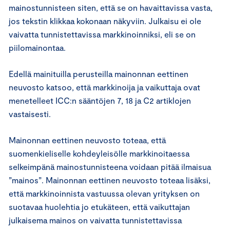
mainostunnisteen siten, että se on havaittavissa vasta,
jos tekstin klikkaa kokonaan näkyviin. Julkaisu ei ole
vaivatta tunnistettavissa markkinoinniksi, eli se on
piilomainontaa.
Edellä mainituilla perusteilla mainonnan eettinen
neuvosto katsoo, että markkinoija ja vaikuttaja ovat
menetelleet ICC:n sääntöjen 7, 18 ja C2 artiklojen
vastaisesti.
Mainonnan eettinen neuvosto toteaa, että
suomenkieliselle kohdeyleisölle markkinoitaessa
selkeimpänä mainostunnisteena voidaan pitää ilmaisua
”mainos”. Mainonnan eettinen neuvosto toteaa lisäksi,
että markkinoinnista vastuussa olevan yrityksen on
suotavaa huolehtia jo etukäteen, että vaikuttajan
julkaisema mainos on vaivatta tunnistettavissa