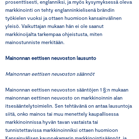
prosenttisesti, englanniksi, ja myös kysymyksessä oleva
markkinointi on tehty englanninkielisenä brändin
työkielen vuoksi ja ottaen huomioon kansainvälinen
yleisö. Vaikuttajan mukaan hän ei ole saanut
markkinoijalta tarkempaa ohjeistusta, miten
mainostunniste merkitään.
Mainonnan eettisen neuvoston lausunto
Mainonnan eettisen neuvoston säännöt
Mainonnan eettisen neuvoston sääntöjen 1 §:n mukaan
mainonnan eettinen neuvosto on markkinoinnin alan
itsesääntelytoimielin. Sen tehtävänä on antaa lausuntoja
siitä, onko mainos tai muu menettely kaupallisessa
markkinoinnissa hyvän tavan vastaista tai
tunnistettavissa markkinoinniksi ottaen huomioon
Kansainvälisen kauppakamarin markkinointisäännöt, ja