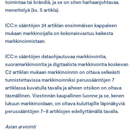
toimintaa tai brändiä, ja se on siten harhaanjohtavaa
menettelyä (ks. 5 artikla).
ICC:n sääntöjen 24 artiklan ensimmäisen kappaleen
mukaan markkinoijalla on kokonaisvastuu kaikesta
markkinoinnistaan.
ICC:n sääntöjen dataohjautuvaa markkinointia,
suoramarkkinointia ja digitaalista markkinointia koskevan
C2 artiklan mukaan markkinoinnin on oltava selkeästi
tunnistettavissa markkinoinniksi perussääntöjen 7
artiklassa kuvatulla tavalla ja aiheen otsikon on oltava
täsmällinen. Viestinnän kaupallinen luonne ja se, kenen
lukuun markkinoidaan, on oltava kuluttajille läpinäkyviä
perussääntöjen 7–8 artiklojen edellyttämällä tavalla.
Asian arviointi