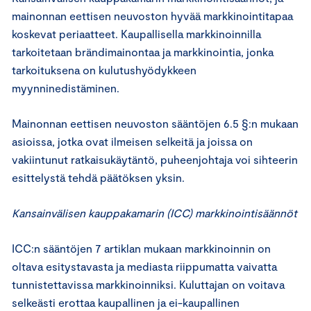
mainonnan eettisen neuvoston hyvää markkinointitapaa
koskevat periaatteet. Kaupallisella markkinoinnilla
tarkoitetaan brändimainontaa ja markkinointia, jonka
tarkoituksena on kulutushyödykkeen
myynninedistäminen.
Mainonnan eettisen neuvoston sääntöjen 6.5 §:n mukaan
asioissa, jotka ovat ilmeisen selkeitä ja joissa on
vakiintunut ratkaisukäytäntö, puheenjohtaja voi sihteerin
esittelystä tehdä päätöksen yksin.
Kansainvälisen kauppakamarin (ICC) markkinointisäännöt
ICC:n sääntöjen 7 artiklan mukaan markkinoinnin on
oltava esitystavasta ja mediasta riippumatta vaivatta
tunnistettavissa markkinoinniksi. Kuluttajan on voitava
selkeästi erottaa kaupallinen ja ei-kaupallinen