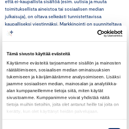
että ei-kaupallista sisältöä (esim. uutisia ja muuta
toimituksellista aineistoa tai sosiaalisen median
julkaisuja), on oltava selkeästi tunnistettavissa
kaupalliseksi viestinnäksi. Markkinointi on suunniteltava
siten, että se on helposti ja välittömästi tunnistettavissa
markkinoinniksi. Markkinointi on tarvittaessa merkittävä
mainostunnisteella.
Tämä sivusto käyttää evästeitä
ICC:n sääntöjen 18.2 artiklan mukaan kaikki
Käytämme evästeitä tarjoamamme sisällön ja mainosten
vaikuttajamarkkinointi, mukaan lukien vaikuttajan omien
räätälöimiseen, sosiaalisen median ominaisuuksien
tuotteiden myynninedistäminen, on suunniteltava siten,
tukemiseen ja kävijämäärämme analysoimiseen. Lisäksi
että se on välittömästi tunnistettavissa markkinoinniksi.
jaamme sosiaalisen median, mainosalan ja analytiikka-
alan kumppaneillemme tietoja siitä, miten käytät
Mainostunniste on oltava mediaan ja viestiin sopivalla
sivustoamme. Kumppanimme voivat yhdistää näitä
tavalla mukautettu, erityisesti sosiaalisen median osalta.
tietoja muihin tietoihin, joita olet antanut heille tai joita on
Markkinoijan ja sen vaikuttajan, sisällöntuottajana on
kerätty, kun olet käyttänyt heidän palvelujaan.
varmistettava, että sisältö esitetään asianmukaisesti
markkinointina tunnistettavuuden ja läpinäkyvyyden
Suostumuksen
periaatteiden mukaisesti (ks. 7 artikla).