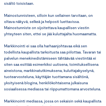
sisältö toisistaan.
Mainostunnisteen, silloin kun sellainen tarvitaan, on
oltava näkyvä, selkeä ja helposti luettavissa.
Mainostunniste on sijoitettava kaupallisen viestin
yhteyteen siten, ettei se jää kuluttajalta huomaamatta.
Markkinointi ei saa olla harhaanjohtavaa eikä sen
todellista kaupallista tarkoitusta saa piilottaa. Tavaran tai
palvelun menekinedistämiseen tähtäävää viestintää ei
siten saa esittää esimerkiksi uutisena, toimituksellisena
aineistona, markkinatutkimuksena, kuluttajakyselynä,
tuotearvosteluna, käyttäjän tuottamana sisältönä,
yksityisenä blogina, henkilökohtaisena julkaisuna
sosiaalisessa mediassa tai riippumattomana arvosteluna.
Markkinointi mediassa, jossa on sekaisin sekä kaupallista