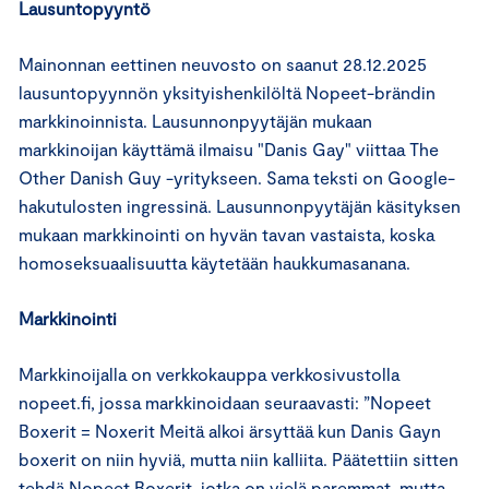
Lausuntopyyntö
Mainonnan eettinen neuvosto on saanut 28.12.2025
lausuntopyynnön yksityishenkilöltä Nopeet-brändin
markkinoinnista. Lausunnonpyytäjän mukaan
markkinoijan käyttämä ilmaisu "Danis Gay" viittaa The
Other Danish Guy -yritykseen. Sama teksti on Google-
hakutulosten ingressinä. Lausunnonpyytäjän käsityksen
mukaan markkinointi on hyvän tavan vastaista, koska
homoseksuaalisuutta käytetään haukkumasanana.
Markkinointi
Markkinoijalla on verkkokauppa verkkosivustolla
nopeet.fi, jossa markkinoidaan seuraavasti: ”Nopeet
Boxerit = Noxerit Meitä alkoi ärsyttää kun Danis Gayn
boxerit on niin hyviä, mutta niin kalliita. Päätettiin sitten
tehdä Nopeet Boxerit, jotka on vielä paremmat, mutta