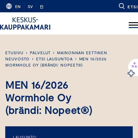
Skip
EN
SV
FI
ETSI
to
content
ETUSIVU
›
PALVELUT
›
MAINONNAN EETTINEN
NEUVOSTO
›
ETSI LAUSUNTOA
›
MEN 16/2026
WORMHOLE OY (BRÄNDI: NOPEET®)
MEN 16/2026
Wormhole Oy
(brändi: Nopeet®)
LAUSUNTO: