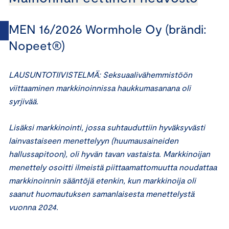
MEN 16/2026 Wormhole Oy (brändi:
Nopeet®)
LAUSUNTOTIIVISTELMÄ: Seksuaalivähemmistöön
viittaaminen markkinoinnissa haukkumasanana oli
syrjivää.
Lisäksi markkinointi, jossa suhtauduttiin hyväksyvästi
lainvastaiseen menettelyyn (huumausaineiden
hallussapitoon), oli hyvän tavan vastaista. Markkinoijan
menettely osoitti ilmeistä piittaamattomuutta noudattaa
markkinoinnin sääntöjä etenkin, kun markkinoija oli
saanut huomautuksen samanlaisesta menettelystä
vuonna 2024.