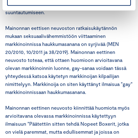
syrjintää, joka perustuu esimerkiksi seksuaaliseen
suuntautumiseen.
Mainonnan eettisen neuvoston ratkaisukäytännön
mukaan seksuaalivähemmistöön viittaaminen
markkinoinnissa haukkumasanana on syrjivää (MEN
20/2010, 10/2011 ja 38/2019). Mainonnan eettinen
neuvosto toteaa, että ottaen huomioon arvioitavana
olevan markkinoinnin luonne, gay-sanaa voidaan tässä
yhteydessä katsoa käytetyn markkinoijan kilpailijan
nimittelyyn. Markkinoija on siten käyttänyt ilmaisua ”gay”
markkinoinnissaan haukkumasanana.
Mainonnan eettinen neuvosto kiinnittää huomiota myös
arvioitavana olevassa markkinoinnissa käytettyyn
ilmaisuun ”Päätettiin sitten tehdä Nopeet Boxerit, jotka
on vielä paremmat, mutta edullisemmat ja joissa on