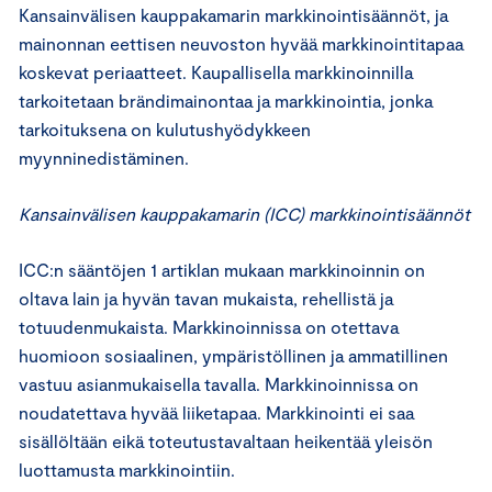
Kansainvälisen kauppakamarin markkinointisäännöt, ja
mainonnan eettisen neuvoston hyvää markkinointitapaa
koskevat periaatteet. Kaupallisella markkinoinnilla
tarkoitetaan brändimainontaa ja markkinointia, jonka
tarkoituksena on kulutushyödykkeen
myynninedistäminen.
Kansainvälisen kauppakamarin (ICC) markkinointisäännöt
ICC:n sääntöjen 1 artiklan mukaan markkinoinnin on
oltava lain ja hyvän tavan mukaista, rehellistä ja
totuudenmukaista. Markkinoinnissa on otettava
huomioon sosiaalinen, ympäristöllinen ja ammatillinen
vastuu asianmukaisella tavalla. Markkinoinnissa on
noudatettava hyvää liiketapaa. Markkinointi ei saa
sisällöltään eikä toteutustavaltaan heikentää yleisön
luottamusta markkinointiin.