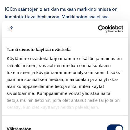
ICC:n sääntöjen 2 artiklan mukaan markkinoinnissa on
kunnioitettava ihmisarvoa. Markkinoinnissa ei saa
yllyttää syrjintään. Markkinoinnissa ei saa suvaita
syrjintää, joka perustuu esimerkiksi etniseen tai
kansalliseen alkuperään, uskontoon, sukupuoleen, ikään,
fyysisiin ominaisuuksiin, mielenterveyteen,
Tämä sivusto käyttää evästeitä
vammaisuuteen tai seksuaaliseen suuntautumiseen.
Käytämme evästeitä tarjoamamme sisällön ja mainosten
Markkinoijaa rohkaistaan ottamaan huomioon
räätälöimiseen, sosiaalisen median ominaisuuksien
monimuotoisuus ja inkluusio sekä välttämään
tukemiseen ja kävijämäärämme analysoimiseen. Lisäksi
stereotypioita ja esineellistämistä.
jaamme sosiaalisen median, mainosalan ja analytiikka-
alan kumppaneillemme tietoja siitä, miten käytät
ICC:n sääntöjen 3 artiklan mukaan markkinointi ei saa
sivustoamme. Kumppanimme voivat yhdistää näitä
sisältää sellaista, joka on kysymyksessä olevassa maassa
tietoja muihin tietoihin, joita olet antanut heille tai joita on
tai kulttuurissa hyvän tavan vastaista.
kerätty, kun olet käyttänyt heidän palvelujaan.
ICC:n sääntöjen 25 artiklan mukaan sääntöjen
Suostumuksen
vastaisesta menettelystä vastuussa olevan toimijan on
Välttämätön
valinta