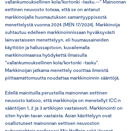
vallankumouksellinen kola/kortonki -tasku.--" Mainonnan
eettinen neuvosto toteaa, että se on antanut
markkinoijalle huomautuksen samantyyppisestä
menettelystä vuonna 2024 (MEN 17/2024). Markkinoija
suhtautuu edelleen markkinoinnissaan hyväksyvästi
lainvastaiseen menettelyyn, eli huumausaineiden
käyttöön ja hallussapitoon, kuvailemalla
markkinoimaansa hyödykettä ilmaisulla
”vallankumouksellinen kola/kortonki -tasku”.
Markkinoijan jatkama menettely osoittaa ilmeistä
piittaamattomuutta noudattaa markkinoinnin sääntöjä.
Edellä mainituilla perusteilla mainonnan eettinen
neuvosto katsoo, että markkinoija on menetellyt ICC:n
sääntöjen 1, 2 ja 3 artiklojen vastaisesti. Markkinointi on
siten hyvän tavan vastaista. Asian käsittelyyn ovat
osallistuneet mainonnan eettisen neuvoston
puheenjohtaja professori Mia Hoffrén sekä jäsenet