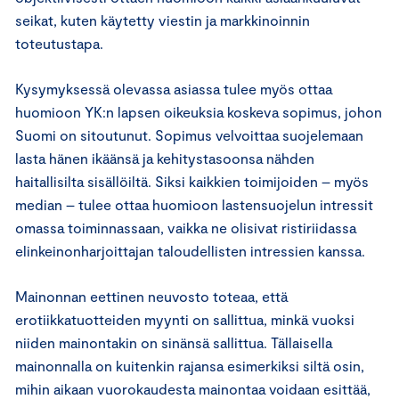
seikat, kuten käytetty viestin ja markkinoinnin
toteutustapa.
Kysymyksessä olevassa asiassa tulee myös ottaa
huomioon YK:n lapsen oikeuksia koskeva sopimus, johon
Suomi on sitoutunut. Sopimus velvoittaa suojelemaan
lasta hänen ikäänsä ja kehitystasoonsa nähden
haitallisilta sisällöiltä. Siksi kaikkien toimijoiden – myös
median – tulee ottaa huomioon lastensuojelun intressit
omassa toiminnassaan, vaikka ne olisivat ristiriidassa
elinkeinonharjoittajan taloudellisten intressien kanssa.
Mainonnan eettinen neuvosto toteaa, että
erotiikkatuotteiden myynti on sallittua, minkä vuoksi
niiden mainontakin on sinänsä sallittua. Tällaisella
mainonnalla on kuitenkin rajansa esimerkiksi siltä osin,
mihin aikaan vuorokaudesta mainontaa voidaan esittää,