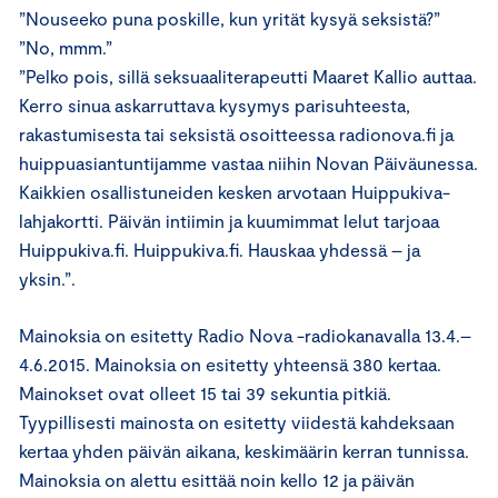
”Nouseeko puna poskille, kun yrität kysyä seksistä?”
”No, mmm.”
”Pelko pois, sillä seksuaaliterapeutti Maaret Kallio auttaa.
Kerro sinua askarruttava kysymys parisuhteesta,
rakastumisesta tai seksistä osoitteessa radionova.fi ja
huippuasiantuntijamme vastaa niihin Novan Päiväunessa.
Kaikkien osallistuneiden kesken arvotaan Huippukiva-
lahjakortti. Päivän intiimin ja kuumimmat lelut tarjoaa
Huippukiva.fi. Huippukiva.fi. Hauskaa yhdessä – ja
yksin.”.
Mainoksia on esitetty Radio Nova -radiokanavalla 13.4.–
4.6.2015. Mainoksia on esitetty yhteensä 380 kertaa.
Mainokset ovat olleet 15­ tai 39 sekuntia pitkiä.
Tyypillisesti mainosta on esitetty viidestä kahdeksaan
kertaa yhden päivän aikana, keskimäärin kerran tunnissa.
Mainoksia on alettu esittää noin kello 12 ja päivän