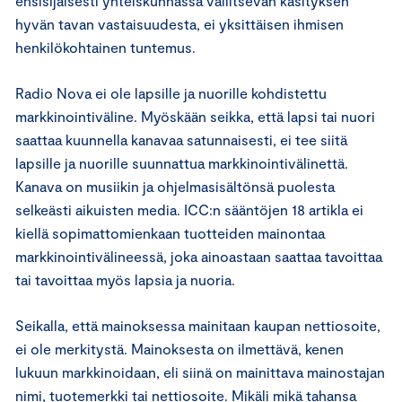
ensisijaisesti yhteiskunnassa vallitsevan käsityksen
hyvän tavan vastaisuudesta, ei yksittäisen ihmisen
henkilökohtainen tuntemus.
Radio Nova ei ole lapsille ja nuorille kohdistettu
markkinointiväline. Myöskään seikka, että lapsi tai nuori
saattaa kuunnella kanavaa satunnaisesti, ei tee siitä
lapsille ja nuorille suunnattua markkinointivälinettä.
Kanava on musiikin ja ohjelmasisältönsä puolesta
selkeästi aikuisten media. ICC:n sääntöjen 18 artikla ei
kiellä sopimattomienkaan tuotteiden mainontaa
markkinointivälineessä, joka ainoastaan saattaa tavoittaa
tai tavoittaa myös lapsia ja nuoria.
Seikalla, että mainoksessa mainitaan kaupan nettiosoite,
ei ole merkitystä. Mainoksesta on ilmettävä, kenen
lukuun markkinoidaan, eli siinä on mainittava mainostajan
nimi, tuotemerkki tai nettiosoite. Mikäli mikä tahansa