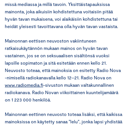
missä mediassa ja millä tavoin. Yksittäistapauksissa
mainonta, joka aikuisiin kohdistettuna voitaisiin pitää
hyvän tavan mukaisena, voi alaikäisiin kohdistettuna tai
heidät yleisesti tavoittavana olla hyvän tavan vastaista.
Mainonnan eettisen neuvoston vakiintuneen
ratkaisukäytännön mukaan mainos on hyvän tavan
vastainen, jos se on seksuaalisen sisältönsä vuoksi
lapsille sopimaton ja sitä esitetään ennen kello 21.
Neuvosto toteaa, että mainoksia on esitetty Radio Nova
-nimisellä radiokanavalla kello 12–21. Radio Nova on
www.radiomedia.fi
-sivuston mukaan valtakunnallinen
radiokanava. Radio Novan viikoittainen kuuntelijamäärä
on 1 223 000 henkilöä.
Mainonnan eettinen neuvosto toteaa lisäksi, että kaikissa
mainoksissa on käytetty sanaa ”lelu”, jonka lapsi yhdistää