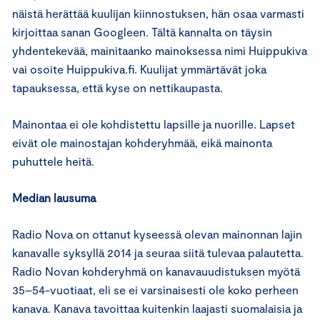
näistä herättää kuulijan kiinnostuksen, hän osaa varmasti
kirjoittaa sanan Googleen. Tältä kannalta on täysin
yhdentekevää, mainitaanko mainoksessa nimi Huippukiva
vai osoite Huippukiva.fi. Kuulijat ymmärtävät joka
tapauksessa, että kyse on nettikaupasta.
Mainontaa ei ole kohdistettu lapsille ja nuorille. Lapset
eivät ole mainostajan kohderyhmää, eikä mainonta
puhuttele heitä.
Median lausuma
Radio Nova on ottanut kyseessä olevan mainonnan lajin
kanavalle syksyllä 2014 ja seuraa siitä tulevaa palautetta.
Radio Novan kohderyhmä on kanavauudistuksen myötä
35–54-vuotiaat, eli se ei varsinaisesti ole koko perheen
kanava. Kanava tavoittaa kuitenkin laajasti suomalaisia ja