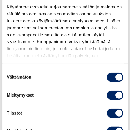
Oy Suomen Uutisradio Ab on toimittanut neuvostolle
Käytämme evästeitä tarjoamamme sisällön ja mainosten
tiedon mainosten esitysajoista.
räätälöimiseen, sosiaalisen median ominaisuuksien
tukemiseen ja kävijämäärämme analysoimiseen. Lisäksi
Mainonnan eettisen neuvoston lausunto
jaamme sosiaalisen median, mainosalan ja analytiikka-
alan kumppaneillemme tietoja siitä, miten käytät
Mainonnan eettinen neuvosto soveltaa Kansainvälisen
sivustoamme. Kumppanimme voivat yhdistää näitä
kauppakamarin (ICC) markkinoinnin perussääntöjä.
tietoja muihin tietoihin, joita olet antanut heille tai joita on
Perussääntöjen 1 artiklan mukaan markkinoinnin on
kerätty, kun olet käyttänyt heidän palvelujaan.
oltava lain ja hyvän tavan mukaista. Markkinoinnissa on
otettava huomioon yhteiskunnallinen ja ammatillinen
Suostumuksen
vastuu asianmukaisella tavalla. Perussääntöjen 2 artiklan
Välttämätön
valinta
mukaan markkinointi ei saa sisältää sellaista ilmaisua,
ääntä tai kuvaa, jonka voidaan katsoa olevan hyvän tavan
Mieltymykset
vastainen kyseisessä maassa tai kulttuurissa.
Perussääntöjen 18 artiklan mukaan lapsille tai nuorille
kohdistetussa markkinointivälineessä ei saa markkinoida
Tilastot
heille sopimattomia tuotteita. Markkinointi ei saa sisältää
aineistoa, joka saattaa vahingoittaa lapsia tai nuoria