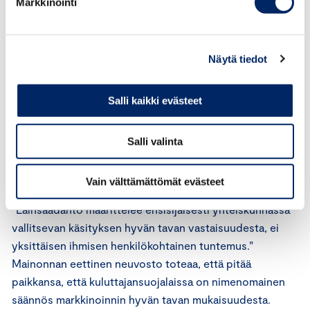
Markkinointi
henkisesti, moraalisesti tai fyysisesti.
Perussääntöjen 26 artiklan mukaan markkinoijan,
Näytä tiedot
mainostoimiston, julkaisijan tai muun alalla toimivan ei
tule osallistua sellaisen mainoksen tai muun
Salli kaikki evästeet
markkinointitoimenpiteen julkistamiseen, levittämiseen
tai vastaavaan menettelyyn, jos markkinoinnin
itsesääntelytoimielin on katsonut, että kyseisen
Salli valinta
kaltainen markkinointi on sääntöjen vastaista.
Vain välttämättömät evästeet
Mainostaja on lausumassaan todennut, että
”Lainsäädäntö määrittelee ensisijaisesti yhteiskunnassa
vallitsevan käsityksen hyvän tavan vastaisuudesta, ei
yksittäisen ihmisen henkilökohtainen tuntemus.”
Mainonnan eettinen neuvosto toteaa, että pitää
paikkansa, että kuluttajansuojalaissa on nimenomainen
säännös markkinoinnin hyvän tavan mukaisuudesta.