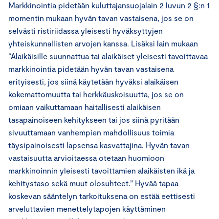
Markkinointia pidetään kuluttajansuojalain 2 luvun 2 §:n 1
momentin mukaan hyvän tavan vastaisena, jos se on
selvästi ristiriidassa yleisesti hyväksyttyjen
yhteiskunnallisten arvojen kanssa. Lisäksi lain mukaan
“Alaikäisille suunnattua tai alaikäiset yleisesti tavoittavaa
markkinointia pidetään hyvän tavan vastaisena
erityisesti, jos siinä käytetään hyväksi alaikäisen
kokemattomuutta tai herkkäuskoisuutta, jos se on
omiaan vaikuttamaan haitallisesti alaikäisen
tasapainoiseen kehitykseen tai jos siinä pyritään
sivuuttamaan vanhempien mahdollisuus toimia
täysipainoisesti lapsensa kasvattajina. Hyvän tavan
vastaisuutta arvioitaessa otetaan huomioon
markkinoinnin yleisesti tavoittamien alaikäisten ikä ja
kehitystaso sekä muut olosuhteet.” Hyvää tapaa
koskevan sääntelyn tarkoituksena on estää eettisesti
arveluttavien menettelytapojen käyttäminen