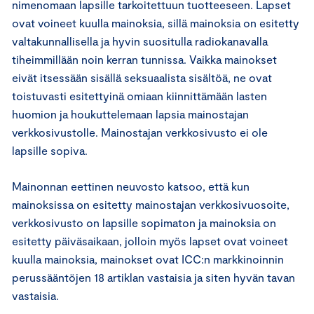
nimenomaan lapsille tarkoitettuun tuotteeseen. Lapset
ovat voineet kuulla mainoksia, sillä mainoksia on esitetty
valtakunnallisella ja hyvin suositulla radiokanavalla
tiheimmillään noin kerran tunnissa. Vaikka mainokset
eivät itsessään sisällä seksuaalista sisältöä, ne ovat
toistuvasti esitettyinä omiaan kiinnittämään lasten
huomion ja houkuttelemaan lapsia mainostajan
verkkosivustolle. Mainostajan verkkosivusto ei ole
lapsille sopiva.
Mainonnan eettinen neuvosto katsoo, että kun
mainoksissa on esitetty mainostajan verkkosivuosoite,
verkkosivusto on lapsille sopimaton ja mainoksia on
esitetty päiväsaikaan, jolloin myös lapset ovat voineet
kuulla mainoksia, mainokset ovat ICC:n markkinoinnin
perussääntöjen 18 artiklan vastaisia ja siten hyvän tavan
vastaisia.