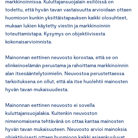
markkinoinnissa. Kuluttajansuojalain esitöissä on
todettu, että hyvän tavan vastaisuutta arvioidaan ottaen
huomioon kunkin yksittäistapauksen kaikki olosuhteet,
mukaan lukien käytetty viestin ja markkinoinnin
toteuttamistapa. Kysymys on objektiivisesta
kokonaisarvioinnista.
Mainonnan eettinen neuvosto korostaa, että se on
elinkeinoelämän perustama ja rahoittama markkinoinnin
alan itsesääntelytoimielin. Neuvostoa perustettaessa
tarkoituksena on ollut, että ala itse huolehtii mainosten
hyvän tavan mukaisuudesta.
Mainonnan eettinen neuvosto ei sovella
kuluttajansuojalakia. Kuitenkin neuvoston
nimenomaisena tehtävänä on ottaa kantaa mainosten
hyvän tavan mukaisuuteen. Neuvosto arvioi mainoksia
objektiivisesti ottaen huomioon kaikki asiaankuuluvat