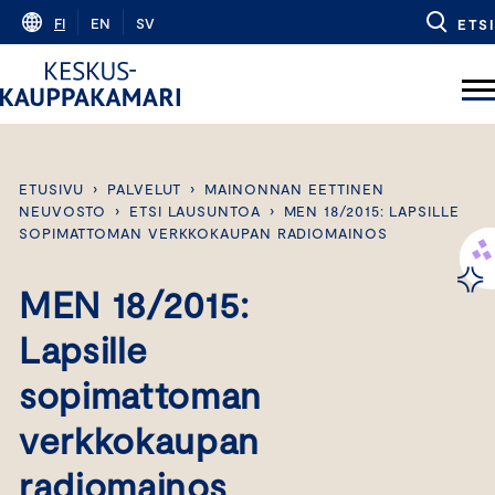
Skip
FI
EN
SV
ETSI
to
content
ETUSIVU
›
PALVELUT
›
MAINONNAN EETTINEN
NEUVOSTO
›
ETSI LAUSUNTOA
›
MEN 18/2015: LAPSILLE
SOPIMATTOMAN VERKKOKAUPAN RADIOMAINOS
MEN 18/2015:
Lapsille
sopimattoman
verkkokaupan
radiomainos