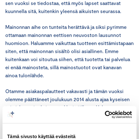
sen vuoksi se tiedostaa, että myös lapset saattavat
kuunnella sitä, kuitenkin yleensä aikuisten seurassa.
Mainonnan aihe on tunteita herättävä ja siksi pyrimme
ottamaan mainonnan eettisen neuvoston lausunnot
huomioon. Haluamme vaikuttaa tuotteen esittämistapaan
siten, että mainonnan sisältö olisi asiallinen. Emme
kuitenkaan voi sitoutua siihen, että tuotetta tai palvelua
ei enää mainosteta, sillä mainostuotot ovat kanavan
ainoa tulonlähde.
Otamme asiakaspalautteet vakavasti ja tämän vuoksi
olemme päättäneet joulukuun 2014 alusta ajaa kyseisen
toimialan mainoksia vasta klo 12 jälkeen. Haluamme
päätöksellämme rauhoittaa aamut ja aamupäivät näiltä
mainoksilta, jolloin lasten kuunteluaika on todennäköisin.
Tämä sivusto käyttää evästeitä