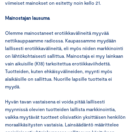
viimeiset mainokset on esitetty noin kello 21.
Mainostajan lausuma
Olemme mainostaneet erotiikkavälineitä myyvää
nettikauppaamme radiossa. Kaupassamme myydään
laillisesti erotiikkavälineitä, eli myös niiden markkinointi
on lähtökohtaisesti sallittua. Mainostaja ei myy lainkaan
vain aikuisille (K18) tarkoitettua erotiikkaviihdettä.
Tuotteiden, kuten ehkäisyvälineiden, myynti myös
alaikäisille on sallittua. Nuorille lapsille tuotteita ei
myydä.
Hyvän tavan vastaisena ei voida pitää laillisesti
myynnissä olevien tuotteiden laillista markkinointia,
vaikka myytävät tuotteet olisivatkin yksittäisen henkilön
moraalikäsitysten vastaisia. Lainsäädäntö määrittelee