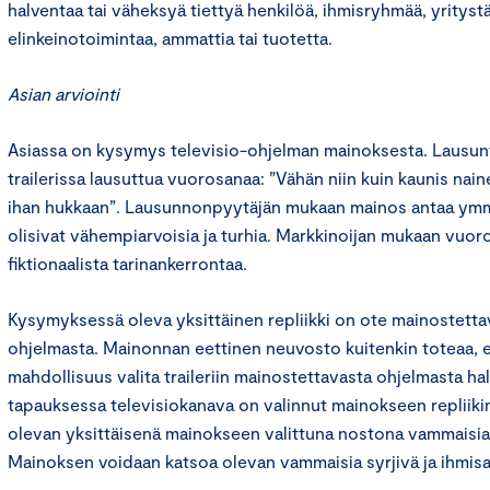
halventaa tai väheksyä tiettyä henkilöä, ihmisryhmää, yritystä
elinkeinotoimintaa, ammattia tai tuotetta.
Asian arviointi
Asiassa on kysymys televisio-ohjelman mainoksesta. Lausu
trailerissa lausuttua vuorosanaa: ”Vähän niin kuin kaunis na
ihan hukkaan”. Lausunnonpyytäjän mukaan mainos antaa ymm
olisivat vähempiarvoisia ja turhia. Markkinoijan mukaan vuo
fiktionaalista tarinankerrontaa.
Kysymyksessä oleva yksittäinen repliikki on ote mainostettav
ohjelmasta. Mainonnan eettinen neuvosto kuitenkin toteaa, e
mahdollisuus valita traileriin mainostettavasta ohjelmasta h
tapauksessa televisiokanava on valinnut mainokseen repliikin
olevan yksittäisenä mainokseen valittuna nostona vammaisia 
Mainoksen voidaan katsoa olevan vammaisia syrjivä ja ihmis