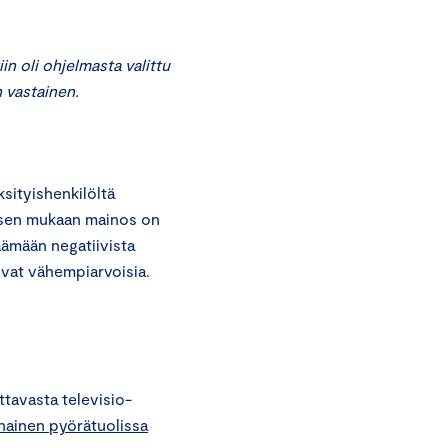
n oli ohjelmasta valittu
 vastainen.
ityishenkilöltä
ksen mukaan mainos on
äämään negatiivista
sivat vähempiarvoisia.
tavasta televisio-
 nainen pyörätuolissa