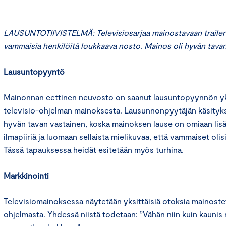
LAUSUNTOTIIVISTELMÄ: Televisiosarjaa mainostavaan trailerii
vammaisia henkilöitä loukkaava nosto. Mainos oli hyvän tavan
Lausuntopyyntö
Mainonnan eettinen neuvosto on saanut lausuntopyynnön yks
televisio-ohjelman mainoksesta. Lausunnonpyytäjän käsity
hyvän tavan vastainen, koska mainoksen lause on omiaan lis
ilmapiiriä ja luomaan sellaista mielikuvaa, että vammaiset oli
Tässä tapauksessa heidät esitetään myös turhina.
Markkinointi
Televisiomainoksessa näytetään yksittäisiä otoksia mainostet
ohjelmasta. Yhdessä niistä todetaan:
”Vähän niin kuin kaunis