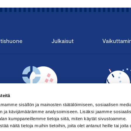
tishuone
Julkaisut
Vaikuttami
teitä
mamme sisällön ja mainosten räätälöimiseen, sosiaalisen medi
n ja kävijämäärämme analysoimiseen. Lisäksi jaamme sosiaali
alan kumppaneillemme tietoja siitä, miten käytät sivustoamme.
TILAA UUTISKIRJE ›
LIITY JÄSENE
näitä tietoja muihin tietoihin, joita olet antanut heille tai joita 