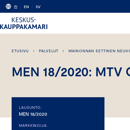
Skip
FI
EN
SV
to
content
ETUSIVU
›
PALVELUT
›
MAINONNAN EETTINEN NEUV
MEN 18/2020: MTV 
LAUSUNTO:
MEN 18/2020
MARKKINOIJA: