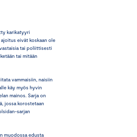
tty karikatyyri
 ajoitus eivät koskaan ole
staisia tai poliittisesti
 ketään tai mitään
itata vammaisiin, naisiin
jalle käy myös hyvin
elan mainos. Sarja on
ä, jossa korostetaan
olsidan-sarjan
sään muodossa edusta