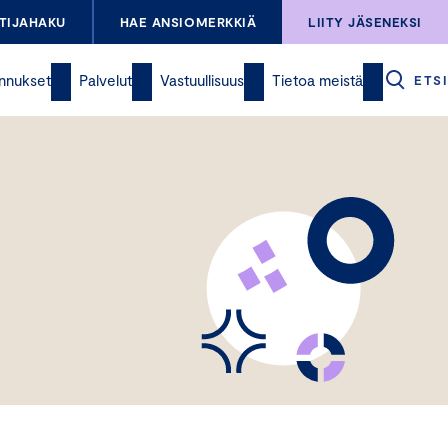
TIJAHAKU
HAE ANSIOMERKKIÄ
LIITY JÄSENEKSI
nnukset
Palvelut
Vastuullisuus
Tietoa meistä
ETSI