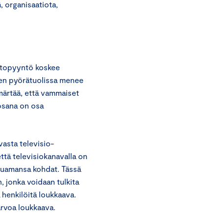
, organisaatiota,
ntopyyntö koskee
inen pyörätuolissa menee
ärtää, että vammaiset
rosana on osa
asta televisio-
ttä televisiokanavalla on
aluamansa kohdat. Tässä
, jonka voidaan tulkita
henkilöitä loukkaava.
arvoa loukkaava.