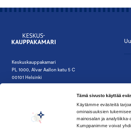
Uu
Keskuskauppakamari
PL 1000, Alvar Aallon katu 5 C
00101 Helsinki
09 4242 6200
Tämä sivusto käyttää eväs
keskuskauppakamari@chamber.fi
Käytämme evästeitä tarjoa
ominaisuuksien tukemisee
Seuraa meitä:
mainosalan ja analytiikka-
Kumppanimme voivat yhdistää 