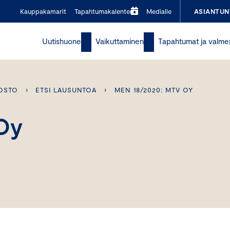
Kauppakamarit
Tapahtumakalenteri
Medialle
ASIANTUN
Uutishuone
Vaikuttaminen
Tapahtumat ja valme
OSTO
›
ETSI LAUSUNTOA
›
MEN 18/2020: MTV OY
Oy