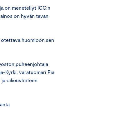
ija on menetellyt ICC:n
 Mainos on hyvän tavan
n otettava huomioon sen
uvoston puheenjohtaja
ma-Kyrki, varatuomari Pia
 ja oikeustieteen
ta