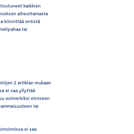
itoutuneet kaikkien
inoksen aiheuttamasta
kiinnittää entistä
ielipahaa tai
töjen 2 artiklan mukaan
a ei saa yllyttää
tuu esimerkiksi etniseen
 vammaisuuteen tai
inoinnissa ei saa