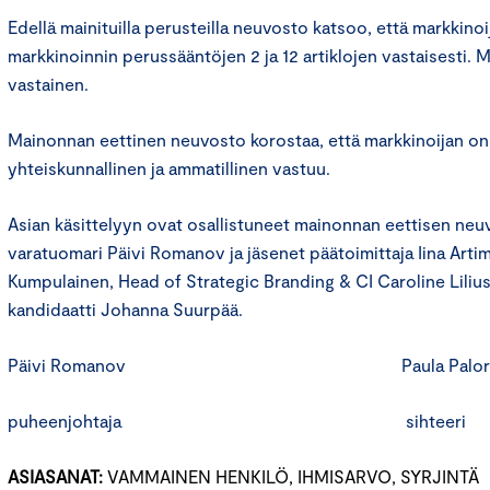
Edellä mainituilla perusteilla neuvosto katsoo, että markkino
markkinoinnin perussääntöjen 2 ja 12 artiklojen vastaisesti.
vastainen.
Mainonnan eettinen neuvosto korostaa, että markkinoijan o
yhteiskunnallinen ja ammatillinen vastuu.
Asian käsittelyyn ovat osallistuneet mainonnan eettisen ne
varatuomari Päivi Romanov ja jäsenet päätoimittaja Iina Arti
Kumpulainen, Head of Strategic Branding & CI Caroline Lilius
kandidaatti Johanna Suurpää.
Päivi Romanov Paula Paloran
puheenjohtaja sihteeri
ASIASANAT:
VAMMAINEN HENKILÖ, IHMISARVO, SYRJINTÄ