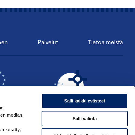
nen
Palvelut
Tietoa meistä
Salli kaikki evästeet
an
sen median,
Salli valinta
KSI ›
HAE ANSIOMERKKIÄ ›
on kerätty,