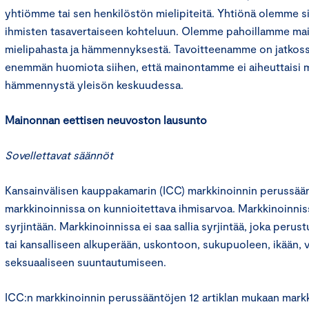
yhtiömme tai sen henkilöstön mielipiteitä. Yhtiönä olemme s
ihmisten tasavertaiseen kohteluun. Olemme pahoillamme ma
mielipahasta ja hämmennyksestä. Tavoitteenamme on jatkossa 
enemmän huomiota siihen, että mainontamme ei aiheuttaisi m
hämmennystä yleisön keskuudessa.
Mainonnan eettisen neuvoston lausunto
Sovellettavat säännöt
Kansainvälisen kauppakamarin (ICC) markkinoinnin perussään
markkinoinnissa on kunnioitettava ihmisarvoa. Markkinoinniss
syrjintään. Markkinoinnissa ei saa sallia syrjintää, joka perus
tai kansalliseen alkuperään, uskontoon, sukupuoleen, ikään,
seksuaaliseen suuntautumiseen.
ICC:n markkinoinnin perussääntöjen 12 artiklan mukaan markk