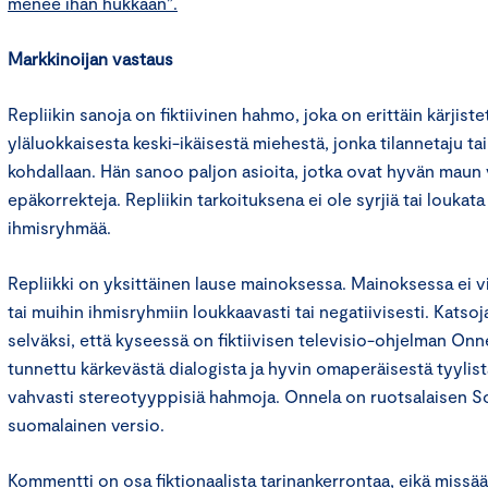
menee ihan hukkaan”.
Markkinoijan vastaus
Repliikin sanoja on fiktiivinen hahmo, joka on erittäin kärjiste
yläluokkaisesta keski-ikäisestä miehestä, jonka tilannetaju tai
kohdallaan. Hän sanoo paljon asioita, jotka ovat hyvän maun va
epäkorrekteja. Repliikin tarkoituksena ei ole syrjiä tai loukata
ihmisryhmää.
Repliikki on yksittäinen lause mainoksessa. Mainoksessa ei vi
tai muihin ihmisryhmiin loukkaavasti tai negatiivisesti. Katso
selväksi, että kyseessä on fiktiivisen televisio-ohjelman Onn
tunnettu kärkevästä dialogista ja hyvin omaperäisestä tyylist
vahvasti stereotyyppisiä hahmoja. Onnela on ruotsalaisen S
suomalainen versio.
Kommentti on osa fiktionaalista tarinankerrontaa, eikä mis