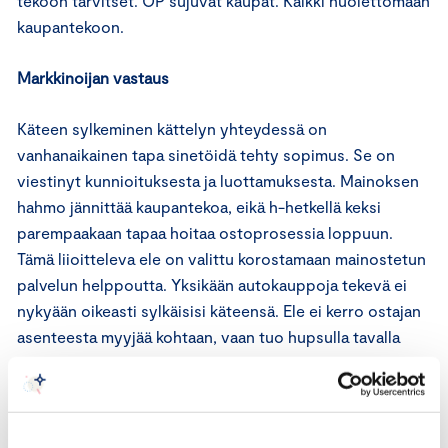
tekoon tarvitset. OP sujuvat kaupat. Kaikki huolettomaan
kaupantekoon.
Markkinoijan vastaus
Käteen sylkeminen kättelyn yhteydessä on
vanhanaikainen tapa sinetöidä tehty sopimus. Se on
viestinyt kunnioituksesta ja luottamuksesta. Mainoksen
hahmo jännittää kaupantekoa, eikä h-hetkellä keksi
parempaakaan tapaa hoitaa ostoprosessia loppuun.
Tämä liioitteleva ele on valittu korostamaan mainostetun
palvelun helppoutta. Yksikään autokauppoja tekevä ei
nykyään oikeasti sylkäisisi käteensä. Ele ei kerro ostajan
asenteesta myyjää kohtaan, vaan tuo hupsulla tavalla
esiin sen, mihin turha jännitys kaupanteossa voi johtaa.
Mainonnan eettisen neuvoston lausunto