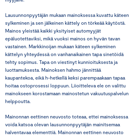
Lausunnonpyytäjän mukaan mainoksessa kuvattu käteen
sylkeminen ja sen jälkeinen kättely on törkeää käytöstä.
Mainos yleistää kaikki yksityiset automyyjät
epäluotettaviksi, mikä vuoksi mainos on hyvän tavan
vastainen. Markkinoijan mukaan käteen sylkeminen
kättelyn yhteydessä on vanhanaikainen tapa sinetöidä
tehty sopimus. Tapa on viestinyt kunnioituksesta ja
luottamuksesta. Mainoksen hahmo jännittää
kaupantekoa, eikä h-hetkellä keksi parempaakaan tapaa
hoitaa ostoprosessi loppuun. Liioitteleva ele on valittu
mainokseen korostamaan mainostetun vakuutuspalvelun
helppoutta.
Mainonnan eettinen neuvosto toteaa, ettei mainoksessa
voida katsoa olevan lausunnonpyytäjän mainitsemaa
halventavaa elementtiä. Mainonnan eettinen neuvosto