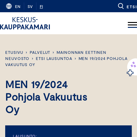
Skip
EN
SV
FI
ETSI
to
content
ETUSIVU
›
PALVELUT
›
MAINONNAN EETTINEN
NEUVOSTO
›
ETSI LAUSUNTOA
›
MEN 19/2024 POHJOLA
VAKUUTUS OY
MEN 19/2024
Pohjola Vakuutus
Oy
LAUSUNTO: