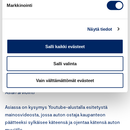
markkinoinnin on oltava lain ja hyvän tavan mukaista,
Markkinointi
rehellistä ja totuudenmukaista. Markkinoinnissa on
otettava huomioon yhteiskunnallinen ja ammatillinen
vastuu asianmukaisella tavalla. Markkinoinnissa on
Näytä tiedot
noudatettava hyvää liiketapaa. Markkinointi ei saa
heikentää yleisön luottamusta markkinointiin.
Salli kaikki evästeet
ICC:n markkinointisääntöjen 12 artiklan mukaan
markkinoinnissa ei saa halventaa tai väheksyä tiettyä
Salli valinta
henkilöä, ihmisryhmää, yritystä, organisaatiota,
elinkeinotoimintaa, ammattia tai tuotetta.
Vain välttämättömät evästeet
Asian arviointi
Asiassa on kysymys Youtube-alustalla esitetystä
mainosvideosta, jossa auton ostaja kaupanteon
päätteeksi sylkäisee käteensä ja ojentaa kätensä auton
myyjälle.