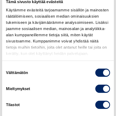
Tämä sivusto käyttää evästeitä
Mainonnan eettisen neuvoston säännöt
Käytämme evästeitä tarjoamamme sisällön ja mainosten
räätälöimiseen, sosiaalisen median ominaisuuksien
Mainonnan eettisen neuvoston sääntöjen 1 § mukaan
tukemiseen ja kävijämäärämme analysoimiseen. Lisäksi
mainonnan eettinen neuvosto on elinkeinoelämän
jaamme sosiaalisen median, mainosalan ja analytiikka-
itsesääntelytoimielin. Sen tehtävänä on antaa lausuntoja
alan kumppaneillemme tietoja siitä, miten käytät
siitä, onko mainos tai muu menettely kaupallisessa
sivustoamme. Kumppanimme voivat yhdistää näitä
markkinoinnissa hyvän tavan vastaista tai
tietoja muihin tietoihin, joita olet antanut heille tai joita on
tunnistettavissa markkinoinniksi ottaen huomioon
kerätty, kun olet käyttänyt heidän palvelujaan.
Kansainvälisen kauppakamarin markkinointisäännöt.
Kaupallisella markkinoinnilla tarkoitetaan markkinointia,
Suostumuksen
jonka tarkoituksena on kulutushyödykkeen
Välttämätön
valinta
myynninedistäminen. Neuvosto voi antaa
ennakkolausuntoja (Copy Advice).
Mieltymykset
Kansainvälisen kauppakamarin (ICC) markkinointisäännöt
Tilastot
ICC:n markkinointisääntöjen 1 artiklan mukaan