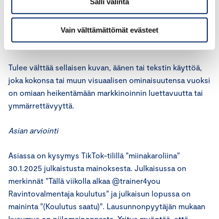
Salli valinta
Markkinoijan tulee varmistaa, että sen sosiaalisen
median sivuston tai profiilin kaupallinen luonne ilmenee
Vain välttämättömät evästeet
selkeästi, ja että niissä noudatetaan hyvää liiketapaa.
Tulee välttää sellaisen kuvan, äänen tai tekstin käyttöä,
joka kokonsa tai muun visuaalisen ominaisuutensa vuoksi
on omiaan heikentämään markkinoinnin luettavuutta tai
ymmärrettävyyttä.
Asian arviointi
Asiassa on kysymys TikTok-tilillä ”miinakaroliina”
30.1.2025 julkaistusta mainoksesta. Julkaisussa on
merkinnät ”Tällä viikolla alkaa @trainer4you
Ravintovalmentaja koulutus” ja julkaisun lopussa on
maininta ”(Koulutus saatu)”. Lausunnonpyytäjän mukaan
kysymys on piilomainonnasta. Yritys myöntää, että