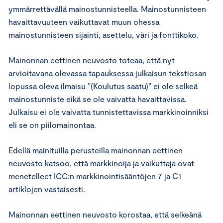
ymmärrettävällä mainostunnisteella. Mainostunnisteen
havaittavuuteen vaikuttavat muun ohessa
mainostunnisteen sijainti, asettelu, väri ja fonttikoko.
Mainonnan eettinen neuvosto toteaa, että nyt
arvioitavana olevassa tapauksessa julkaisun tekstiosan
lopussa oleva ilmaisu ”(Koulutus saatu)” ei ole selkeä
mainostunniste eikä se ole vaivatta havaittavissa.
Julkaisu ei ole vaivatta tunnistettavissa markkinoinniksi
eli se on piilomainontaa.
Edellä mainituilla perusteilla mainonnan eettinen
neuvosto katsoo, että markkinoija ja vaikuttaja ovat
menetelleet ICC:n markkinointisääntöjen 7 ja C1
artiklojen vastaisesti.
Mainonnan eettinen neuvosto korostaa, että selkeänä