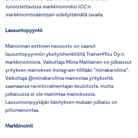
tunnistettavissa markkinoinniksi ICC:n
markkinointisääntöjen edellyttämällä tavalla.
Lausuntopyyntö
Mainonnan eettinen neuvosto on saanut
lausuntopyynnön yksityishenkilöltä Trainer4You Oy:n
markkinoinnista. Vaikuttaja Miina Matilainen on julkaissut
yrityksen mainoksen Instagram-tilillään ”miinakaroliina”.
Vaikuttaja @miinakaroliina mainostaa yritykseltä
saamaansa ravintovalmentajan koulutusta, mutta
julkaisussa ei ole mainintaa mainoksesta.
Lausunnonpyytäjän käsityksen mukaan julkaisu on
piilomainontaa.
Markkinointi