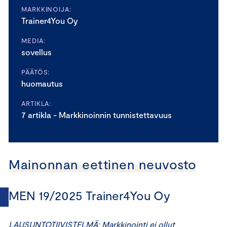
MARKKINOIJA:
Trainer4You Oy
MEDIA:
sovellus
PÄÄTÖS:
huomautus
ARTIKLA:
7 artikla - Markkinoinnin tunnistettavuus
Mainonnan eettinen neuvosto
MEN 19/2025 Trainer4You Oy
LAUSUNTOTIIVISTELMÄ: Markkinointi ei ollut