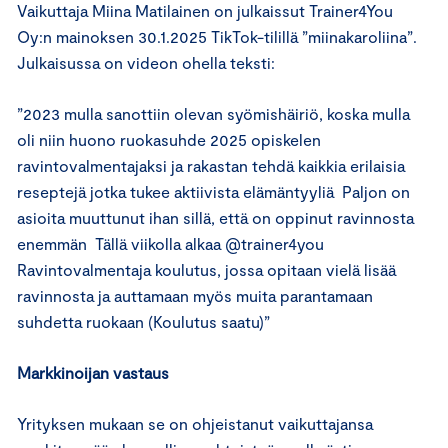
Vaikuttaja Miina Matilainen on julkaissut Trainer4You
Oy:n mainoksen 30.1.2025 TikTok-tilillä ”miinakaroliina”.
Julkaisussa on videon ohella teksti:
”2023 mulla sanottiin olevan syömishäiriö, koska mulla
oli niin huono ruokasuhde 2025 opiskelen
ravintovalmentajaksi ja rakastan tehdä kaikkia erilaisia
reseptejä jotka tukee aktiivista elämäntyyliä Paljon on
asioita muuttunut ihan sillä, että on oppinut ravinnosta
enemmän Tällä viikolla alkaa @trainer4you
Ravintovalmentaja koulutus, jossa opitaan vielä lisää
ravinnosta ja auttamaan myös muita parantamaan
suhdetta ruokaan (Koulutus saatu)”
Markkinoijan vastaus
Yrityksen mukaan se on ohjeistanut vaikuttajansa