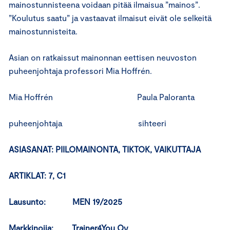
mainostunnisteena voidaan pitää ilmaisua ”mainos”.
”Koulutus saatu” ja vastaavat ilmaisut eivät ole selkeitä
mainostunnisteita.
Asian on ratkaissut mainonnan eettisen neuvoston
puheenjohtaja professori Mia Hoffrén.
Mia Hoffrén Paula Paloranta
puheenjohtaja sihteeri
ASIASANAT: PIILOMAINONTA, TIKTOK, VAIKUTTAJA
ARTIKLAT: 7, C1
Lausunto: MEN 19/2025
Markkinoija: Trainer4You Oy