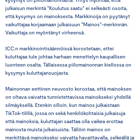
julkaisun merkintä ”Koulutus saatu” ei selkeästi osoita,
että kysymys on mainoksesta. Markkinoija on pyytänyt
vaikuttajaa korjaamaan julkaisuun ”Mainos”-merkinnän.
Vaikuttaja on myöntänyt virheensä.
ICC:n markkinointisäännöissä korostetaan, ettei
kuluttajaa tule johtaa harhaan menettelyn kaupallisen
luonteen osalta. Tällaisessa piilomainonnan kiellossa on
kysymys kuluttajansuojasta.
Mainonnan eettinen neuvosto korostaa, että mainoksen
on oltava vaivatta tunnistettavissa mainokseksi yhdellä
silmäyksellä. Etenkin silloin, kun mainos julkaistaan
TikTok-tilillä, jossa on sekä henkilökohtaisia julkaisuja
että mainoksia, kuluttajan saattaa olla vaikea erottaa
mainosta muista julkaisuista. Tällöin mainos on
merkittävä mainokseksi vaivatta havaittavalla, selkeällä ja