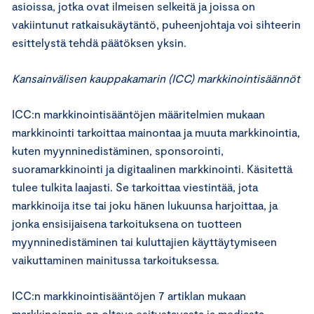
asioissa, jotka ovat ilmeisen selkeitä ja joissa on
vakiintunut ratkaisukäytäntö, puheenjohtaja voi sihteerin
esittelystä tehdä päätöksen yksin.
Kansainvälisen kauppakamarin (ICC) markkinointisäännöt
ICC:n markkinointisääntöjen määritelmien mukaan
markkinointi tarkoittaa mainontaa ja muuta markkinointia,
kuten myynninedistäminen, sponsorointi,
suoramarkkinointi ja digitaalinen markkinointi. Käsitettä
tulee tulkita laajasti. Se tarkoittaa viestintää, jota
markkinoija itse tai joku hänen lukuunsa harjoittaa, ja
jonka ensisijaisena tarkoituksena on tuotteen
myynninedistäminen tai kuluttajien käyttäytymiseen
vaikuttaminen mainitussa tarkoituksessa.
ICC:n markkinointisääntöjen 7 artiklan mukaan
markkinoinnin on oltava esitystavasta ja mediasta