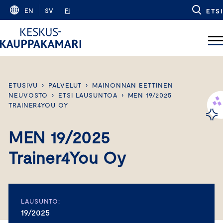
Skip
EN
SV
FI
ETSI
to
content
ETUSIVU
›
PALVELUT
›
MAINONNAN EETTINEN
NEUVOSTO
›
ETSI LAUSUNTOA
›
MEN 19/2025
TRAINER4YOU OY
MEN 19/2025
Trainer4You Oy
LAUSUNTO:
19/2025