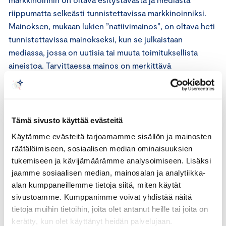
riippumatta selkeästi tunnistettavissa markkinoinniksi.
Mainoksen, mukaan lukien ”natiivimainos”, on oltava heti
tunnistettavissa mainokseksi, kun se julkaistaan
mediassa, jossa on uutisia tai muuta toimituksellista
aineistoa. Tarvittaessa mainos on merkittävä
mainokseksi.
Markkinoinnin kaupallinen tarkoitus tulee käydä selkeästi
ilmi. Kuluttajaa ei tule johtaa harhaan menettelyn
Tämä sivusto käyttää evästeitä
kaupallisen luonteen osalta. Tuotteen markkinointia ei
Käytämme evästeitä tarjoamamme sisällön ja mainosten
tule naamioida esimerkiksi markkinatutkimukseksi,
räätälöimiseen, sosiaalisen median ominaisuuksien
kuluttajakyselyksi, käyttäjän tuottamaksi sisällöksi,
tukemiseen ja kävijämäärämme analysoimiseen. Lisäksi
yksityiseksi blogiksi, henkilökohtaiseksi julkaisuksi
jaamme sosiaalisen median, mainosalan ja analytiikka-
sosiaalisessa mediassa tai riippumattomaksi
alan kumppaneillemme tietoja siitä, miten käytät
arvosteluksi.
sivustoamme. Kumppanimme voivat yhdistää näitä
tietoja muihin tietoihin, joita olet antanut heille tai joita on
kerätty, kun olet käyttänyt heidän palvelujaan.
ICC:n markkinointisääntöjen 23 artiklan toisen kappaleen