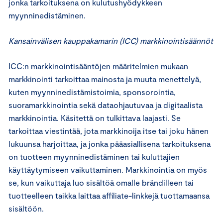
jonka tarkoituksena on kulutushyödykkeen
myynninedistäminen.
Kansainvälisen kauppakamarin (ICC) markkinointisäännöt
ICC:n markkinointisääntöjen määritelmien mukaan
markkinointi tarkoittaa mainosta ja muuta menettelyä,
kuten myynninedistämistoimia, sponsorointia,
suoramarkkinointia sekä dataohjautuvaa ja digitaalista
markkinointia. Käsitettä on tulkittava laajasti. Se
tarkoittaa viestintää, jota markkinoija itse tai joku hänen
lukuunsa harjoittaa, ja jonka pääasiallisena tarkoituksena
on tuotteen myynninedistäminen tai kuluttajien
käyttäytymiseen vaikuttaminen. Markkinointia on myös
se, kun vaikuttaja luo sisältöä omalle brändilleen tai
tuotteelleen taikka laittaa affiliate-linkkejä tuottamaansa
sisältöön.