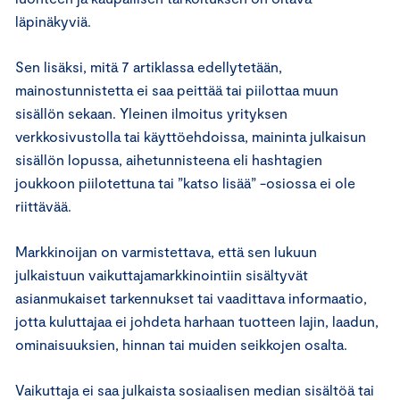
läpinäkyviä.
Sen lisäksi, mitä 7 artiklassa edellytetään,
mainostunnistetta ei saa peittää tai piilottaa muun
sisällön sekaan. Yleinen ilmoitus yrityksen
verkkosivustolla tai käyttöehdoissa, maininta julkaisun
sisällön lopussa, aihetunnisteena eli hashtagien
joukkoon piilotettuna tai ”katso lisää” -osiossa ei ole
riittävää.
Markkinoijan on varmistettava, että sen lukuun
julkaistuun vaikuttajamarkkinointiin sisältyvät
asianmukaiset tarkennukset tai vaadittava informaatio,
jotta kuluttajaa ei johdeta harhaan tuotteen lajin, laadun,
ominaisuuksien, hinnan tai muiden seikkojen osalta.
Vaikuttaja ei saa julkaista sosiaalisen median sisältöä tai