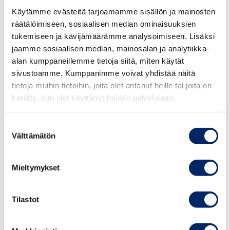
yksityisenä blogina, henkilökohtaisena julkaisuna
Käytämme evästeitä tarjoamamme sisällön ja mainosten
sosiaalisessa mediassa tai riippumattomana arvosteluna.
räätälöimiseen, sosiaalisen median ominaisuuksien
tukemiseen ja kävijämäärämme analysoimiseen. Lisäksi
Markkinointi mediassa, jossa on sekaisin sekä kaupallista
jaamme sosiaalisen median, mainosalan ja analytiikka-
että ei-kaupallista sisältöä (esim. uutisia ja muuta
alan kumppaneillemme tietoja siitä, miten käytät
toimituksellista aineistoa tai sosiaalisen median
sivustoamme. Kumppanimme voivat yhdistää näitä
tietoja muihin tietoihin, joita olet antanut heille tai joita on
julkaisuja), on oltava selkeästi tunnistettavissa
kerätty, kun olet käyttänyt heidän palvelujaan.
kaupalliseksi viestinnäksi. Markkinointi on suunniteltava
siten, että se on helposti ja välittömästi tunnistettavissa
Suostumuksen
markkinoinniksi. Markkinointi on tarvittaessa merkittävä
Välttämätön
valinta
mainostunnisteella.
ICC:n sääntöjen 18.2 artiklan mukaan kaikki
Mieltymykset
vaikuttajamarkkinointi, mukaan lukien vaikuttajan omien
tuotteiden myynninedistäminen, on suunniteltava siten,
Tilastot
että se on välittömästi tunnistettavissa markkinoinniksi.
Mainostunniste on oltava mediaan ja viestiin sopivalla