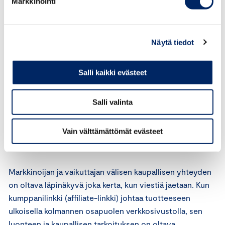
Markkinointi
tavalla mukautettu, erityisesti sosiaalisen median osalta.
Markkinoijan ja sen vaikuttajan, sisällöntuottajana on
varmistettava, että sisältö esitetään asianmukaisesti
markkinointina tunnistettavuuden ja läpinäkyvyyden
Näytä tiedot
periaatteiden mukaisesti (ks. 7 artikla).
Salli kaikki evästeet
Kolmatta osapuolta koskeva sisältö on markkinointia
vain, jos vaikuttaja on saanut yritykseltä jonkin laatuisen
Salli valinta
vastikkeen mainonnasta, oli se sitten rahaa tai muu
rahanarvoinen etu. Sisällön kaupallinen luonne on
Vain välttämättömät evästeet
käytävä ilmi välittömästi ja vaivatta asiayhteydestä tai
julkaisun sisällöstä.
Markkinoijan ja vaikuttajan välisen kaupallisen yhteyden
on oltava läpinäkyvä joka kerta, kun viestiä jaetaan. Kun
kumppanilinkki (affiliate-linkki) johtaa tuotteeseen
ulkoisella kolmannen osapuolen verkkosivustolla, sen
luonteen ja kaupallisen tarkoituksen on oltava