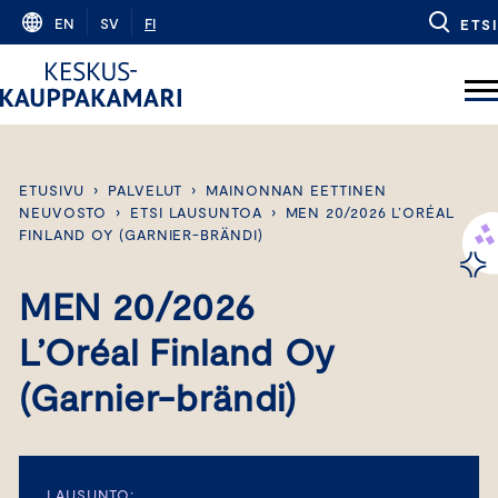
Skip
EN
SV
FI
ETSI
to
content
ETUSIVU
›
PALVELUT
›
MAINONNAN EETTINEN
NEUVOSTO
›
ETSI LAUSUNTOA
›
MEN 20/2026 L’ORÉAL
FINLAND OY (GARNIER-BRÄNDI)
MEN 20/2026
L’Oréal Finland Oy
(Garnier-brändi)
LAUSUNTO: