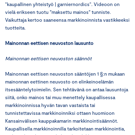
"kaupallinen yhteistyö | garniernordics". Videoon on
vielä erikseen tuotu ”maksettu mainos” tunniste.
Vaikuttaja kertoo saaneensa markkinoinnista vastikkeeksi
tuotteita.
Mainonnan eettisen neuvoston lausunto
Mainonnan eettisen neuvoston säännöt
Mainonnan eettisen neuvoston sääntöjen 1 §:n mukaan
mainonnan eettinen neuvosto on elinkeinoelämän
itsesääntelytoimielin. Sen tehtävänä on antaa lausuntoja
siitä, onko mainos tai muu menettely kaupallisessa
markkinoinnissa hyvän tavan vastaista tai
tunnistettavissa markkinoinniksi ottaen huomioon
Kansainvälisen kauppakamarin markkinointisäännöt.
Kaupallisella markkinoinnilla tarkoitetaan markkinointia,