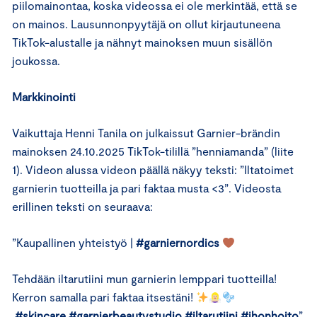
piilomainontaa, koska videossa ei ole merkintää, että se
on mainos. Lausunnonpyytäjä on ollut kirjautuneena
TikTok-alustalle ja nähnyt mainoksen muun sisällön
joukossa.
Markkinointi
Vaikuttaja Henni Tanila on julkaissut Garnier-brändin
mainoksen 24.10.2025 TikTok-tilillä ”henniamanda” (liite
1). Videon alussa videon päällä näkyy teksti: ”Iltatoimet
garnierin tuotteilla ja pari faktaa musta <3”. Videosta
erillinen teksti on seuraava:
”Kaupallinen yhteistyö |
#garniernordics
Tehdään iltarutiini mun garnierin lemppari tuotteilla!
Kerron samalla pari faktaa itsestäni!
#skincare
#garnierbeautystudio
#iltarutiini
#ihonhoito
”