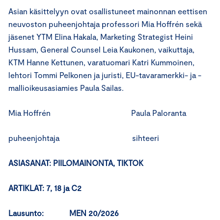
Asian käsittelyyn ovat osallistuneet mainonnan eettisen
neuvoston puheenjohtaja professori Mia Hoffrén sekä
jäsenet YTM Elina Hakala, Marketing Strategist Heini
Hussam, General Counsel Leia Kaukonen, vaikuttaja,
KTM Hanne Kettunen, varatuomari Katri Kummoinen,
lehtori Tommi Pelkonen ja juristi, EU-tavaramerkki- ja -
mallioikeusasiamies Paula Sailas.
Mia Hoffrén Paula Paloranta
puheenjohtaja sihteeri
ASIASANAT:
PIILOMAINONTA, TIKTOK
ARTIKLAT: 7, 18 ja C2
Lausunto: MEN 20/2026