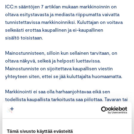
ICC:n sääntöjen 7 artiklan mukaan markkinoinnin on
oltava esitystavasta ja mediasta riippumatta vaivatta
tunnistettavissa markkinoinniksi. Kuluttajan on voitava
selkeästi erottaa kaupallinen ja ei-kaupallinen
sisältö toisistaan.
Mainostunnisteen, silloin kun sellainen tarvitaan, on
oltava näkyvä, selkeä ja helposti luettavissa.
Mainostunniste on sijoitettava kaupallisen viestin
yhteyteen siten, ettei se jää kuluttajalta huomaamatta.
Markkinointi ei saa olla harhaanjohtavaa eikä sen
todellista kaupallista tarkoitusta saa piilottaa. Tavaran tai
palvelun menekinedistämiseen tähtäävää viestintää ei
siten saa esittää esimerkiksi uutisena, toimituksellisena
aineistona, markkinatutkimuksena, kuluttajakyselynä,
tuotearvosteluna, käyttäjän tuottamana sisältönä,
Tämä sivusto käyttää evästeitä