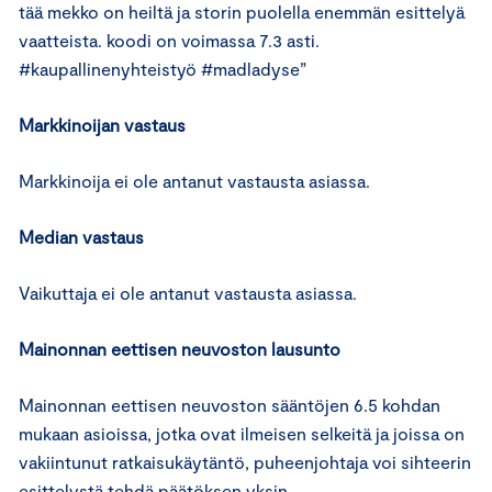
tää mekko on heiltä ja storin puolella enemmän esittelyä
vaatteista. koodi on voimassa 7.3 asti.
#kaupallinenyhteistyö #madladyse”
Markkinoijan vastaus
Markkinoija ei ole antanut vastausta asiassa.
Median vastaus
Vaikuttaja ei ole antanut vastausta asiassa.
Mainonnan eettisen neuvoston lausunto
Mainonnan eettisen neuvoston sääntöjen 6.5 kohdan
mukaan asioissa, jotka ovat ilmeisen selkeitä ja joissa on
vakiintunut ratkaisukäytäntö, puheenjohtaja voi sihteerin
esittelystä tehdä päätöksen yksin.