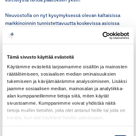
Neuvostolla on nyt kysymyksessä olevan kaltaisissa
markkinoinnin tunnistettavuutta koskevissa asioissa
vakiintunut ratkaisukäytäntö, minkä vuoksi
puheenjohtaja voi tehdä päätöksen yksin.
Sovellettavat säännöt
Tämä sivusto käyttää evästeitä
Käytämme evästeitä tarjoamamme sisällön ja mainosten
ICC:n markkinoinnin perussääntöjen 7 artiklan mukaan
räätälöimiseen, sosiaalisen median ominaisuuksien
markkinoinnin tulee olla esitystavasta ja mediasta
tukemiseen ja kävijämäärämme analysoimiseen. Lisäksi
riippumatta selkeästi tunnistettavissa markkinoinniksi.
jaamme sosiaalisen median, mainosalan ja analytiikka-
Mainoksen, mukaan lukien ”natiivimainos”, on oltava heti
alan kumppaneillemme tietoja siitä, miten käytät
tunnistettavissa mainokseksi, kun se julkaistaan
sivustoamme. Kumppanimme voivat yhdistää näitä
mediassa, jossa on uutisia tai muuta toimituksellista
tietoja muihin tietoihin, joita olet antanut heille tai joita on
aineistoa. Tarvittaessa mainos on merkittävä
kerätty, kun olet käyttänyt heidän palvelujaan.
mainokseksi.
Suostumuksen