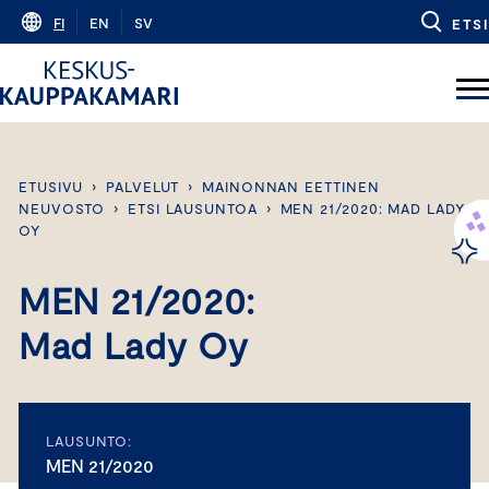
Skip
FI
EN
SV
ETSI
to
content
ETUSIVU
›
PALVELUT
›
MAINONNAN EETTINEN
NEUVOSTO
›
ETSI LAUSUNTOA
›
MEN 21/2020: MAD LADY
OY
MEN 21/2020:
Mad Lady Oy
LAUSUNTO:
MEN 21/2020