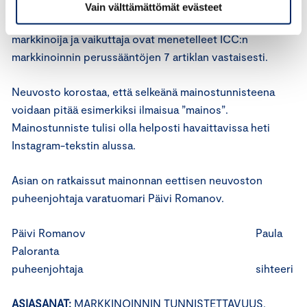
Vain välttämättömät evästeet
Edellä mainitulla perusteella neuvosto katsoo, että
markkinoija ja vaikuttaja ovat menetelleet ICC:n
markkinoinnin perussääntöjen 7 artiklan vastaisesti.
Neuvosto korostaa, että selkeänä mainostunnisteena
voidaan pitää esimerkiksi ilmaisua ”mainos”.
Mainostunniste tulisi olla helposti havaittavissa heti
Instagram-tekstin alussa.
Asian on ratkaissut mainonnan eettisen neuvoston
puheenjohtaja varatuomari Päivi Romanov.
Päivi Romanov Paula
Paloranta
puheenjohtaja sihteeri
ASIASANAT:
MARKKINOINNIN TUNNISTETTAVUUS,