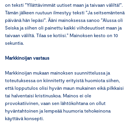
on teksti ”Yllättävimmät uutiset maan ja taivaan väliltä!”.
Tämän jälkeen ruutuun ilmestyy teksti ”Ja seitsemäntenä
päivänä hän lepäsi”. Ääni mainoksessa sanoo ”Alussa oli
Seiska ja siihen oli painettu kaikki viihdeuutiset maan ja
taivaan väliltä. Tilaa se kotiisi.” Mainoksen kesto on 10
sekuntia.
Markkinoijan vastaus
Markkinoijan mukaan mainoksen suunnittelussa ja
toteutuksessa on kiinnitetty erityistä huomiota siihen,
että lopputulos olisi hyvän maun mukainen eikä pilkkaisi
tai halventaisi kristinuskoa. Mainos ei ole
provokatiivinen, vaan sen lähtökohtana on ollut
hyväntahtoinen ja lempeää huumoria tehokeinona
käyttävä konsepti.