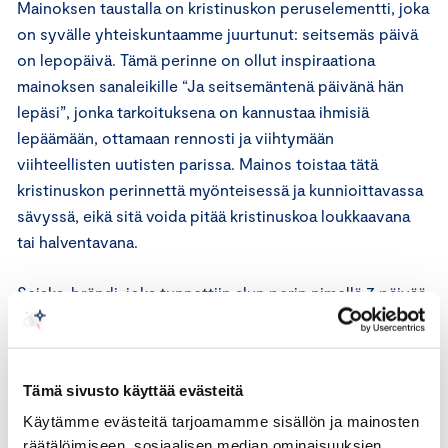
Mainoksen taustalla on kristinuskon peruselementti, joka
on syvälle yhteiskuntaamme juurtunut: seitsemäs päivä
on lepopäivä. Tämä perinne on ollut inspiraationa
mainoksen sanaleikille “Ja seitsemäntenä päivänä hän
lepäsi”, jonka tarkoituksena on kannustaa ihmisiä
lepäämään, ottamaan rennosti ja viihtymään
viihteellisten uutisten parissa. Mainos toistaa tätä
kristinuskon perinnettä myönteisessä ja kunnioittavassa
sävyssä, eikä sitä voida pitää kristinuskoa loukkaavana
tai halventavana.
Seiska-brändi, joka tunnettiin alun perin nimellä 7 päivää,
on ollut osa suomalaista mediakenttää jo yli 30 vuoden
ajan. Brändin pitkä historia tarjosi luontevan
mahdollisuuden juhlistaa Seiskaa irtiottona arjen kiireistä
Tämä sivusto käyttää evästeitä
ja raskaan työn lomasta – pienenä viihteellisenä
Käytämme evästeitä tarjoamamme sisällön ja mainosten
lepohetkenä. Mainoskonseptin suunnittelussa pohdittiin
räätälöimiseen, sosiaalisen median ominaisuuksien