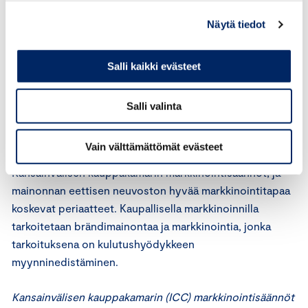
Näytä tiedot
Mainonnan eettisen neuvoston säännöt
Mainonnan eettisen neuvoston sääntöjen 1 §:n mukaan
Salli kaikki evästeet
mainonnan eettinen neuvosto on markkinoinnin alan
itsesääntelytoimielin. Sen tehtävänä on antaa lausuntoja
Salli valinta
siitä, onko mainos tai muu menettely kaupallisessa
markkinoinnissa hyvän tavan vastaista tai
Vain välttämättömät evästeet
tunnistettavissa markkinoinniksi ottaen huomioon
Kansainvälisen kauppakamarin markkinointisäännöt, ja
mainonnan eettisen neuvoston hyvää markkinointitapaa
koskevat periaatteet. Kaupallisella markkinoinnilla
tarkoitetaan brändimainontaa ja markkinointia, jonka
tarkoituksena on kulutushyödykkeen
myynninedistäminen.
Kansainvälisen kauppakamarin (ICC) markkinointisäännöt