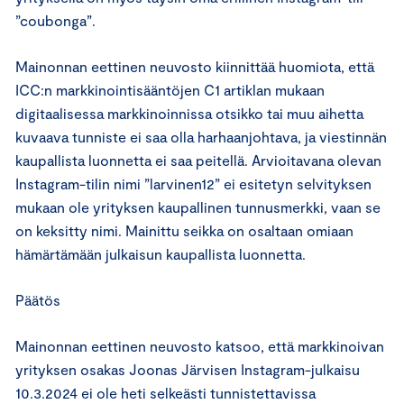
”coubonga”.
Mainonnan eettinen neuvosto kiinnittää huomiota, että
ICC:n markkinointisääntöjen C1 artiklan mukaan
digitaalisessa markkinoinnissa otsikko tai muu aihetta
kuvaava tunniste ei saa olla harhaanjohtava, ja viestinnän
kaupallista luonnetta ei saa peitellä. Arvioitavana olevan
Instagram-tilin nimi ”larvinen12” ei esitetyn selvityksen
mukaan ole yrityksen kaupallinen tunnusmerkki, vaan se
on keksitty nimi. Mainittu seikka on osaltaan omiaan
hämärtämään julkaisun kaupallista luonnetta.
Päätös
Mainonnan eettinen neuvosto katsoo, että markkinoivan
yrityksen osakas Joonas Järvisen Instagram-julkaisu
10.3.2024 ei ole heti selkeästi tunnistettavissa