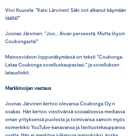
Viivi Kuusela: ”Kato Lärvinen! Säki oot alkanut käymään
täällä?”
Joonas Järvinen: ”Joo… Aivan perseestä. Mutta löysin
Coubongasta!”
Mainosvideon loppunäkymässä on teksti ”Coubonga.
Lataa Coubonga sovelluskaupastasi.” ja sovelluksen
latauslinkit.
Markkinoijan vastaus
Joonas Järvinen kertoo olevansa Coubonga Oy:n
osakas. Hän kertoo viestivänsä sosiaalisessa mediassa
oman yrityksensä puolesta ja toimivansa samoin myös
esimerkiksi YouTube-kanavansa ja fanituotekauppansa
osalta. Hän ei merkitse julkaisuja mainoksiksi, koska