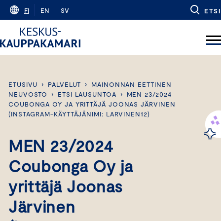
Skip
FI
EN
SV
ETSI
to
content
ETUSIVU
›
PALVELUT
›
MAINONNAN EETTINEN
NEUVOSTO
›
ETSI LAUSUNTOA
›
MEN 23/2024
COUBONGA OY JA YRITTÄJÄ JOONAS JÄRVINEN
(INSTAGRAM-KÄYTTÄJÄNIMI: LARVINEN12)
MEN 23/2024
Coubonga Oy ja
yrittäjä Joonas
Järvinen