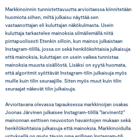
Markkinoinnin tunnistettavuutta arvioitaessa kiinnitetään
huomiota siihen, miltä julkaisu näyttää sen
vastaanottajan eli kuluttajan näkökulmasta. Usein
kuluttaja tarkastelee mainoksia silmäilemällä niitä
pintapuolisesti Etenkin silloin, kun mainos julkaistaan
Instagram-tilillä, jossa on sekä henkilökohtaisia julkaisuja
että mainoksia, kuluttajan on usein vaikea tunnistaa
mainoksia muusta sisällöstä. Lisäksi on syytä huomata,
että algoritmit syöttävät Instagram-tilin julkaisuja myös
muille kuin tilin seuraajille. Siten myös muut kuin tilin
seuraajat näkevät tilin julkaisuja.
Arvioitavana olevassa tapauksessa markkinoijan osakas
Joonas Järvinen julkaisee Instagram-tilillä ”larvinen12”
mainonnan eettisen neuvoston havaintojen mukaan sekä
henkilökohtaisia julkaisuja että mainoksia. Markkinoidulla
yrityksellä on myös täysin oma erillinen Instagram-tili