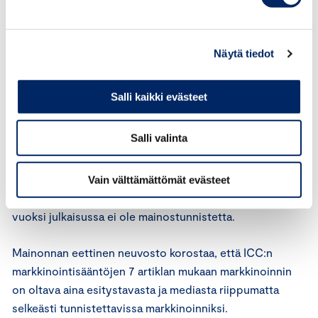
Joonas Järvinen: ”Joo… Aivan perseestä. Mutta löysin
Coubongasta!”
Näytä tiedot
Mainosvideon loppunäkymässä on teksti ”Coubonga.
Salli kaikki evästeet
Lataa Coubonga sovelluskaupastasi.” ja sovelluksen
latauslinkit.
Salli valinta
Lausunnonpyytäjän mukaan kysymys on
piilomainonnasta. Joonas Järvinen painottaa, että hän
Vain välttämättömät evästeet
markkinoi Instagram-tilillään omaa yritystään, minkä
vuoksi julkaisussa ei ole mainostunnistetta.
Mainonnan eettinen neuvosto korostaa, että ICC:n
markkinointisääntöjen 7 artiklan mukaan markkinoinnin
on oltava aina esitystavasta ja mediasta riippumatta
selkeästi tunnistettavissa markkinoinniksi.