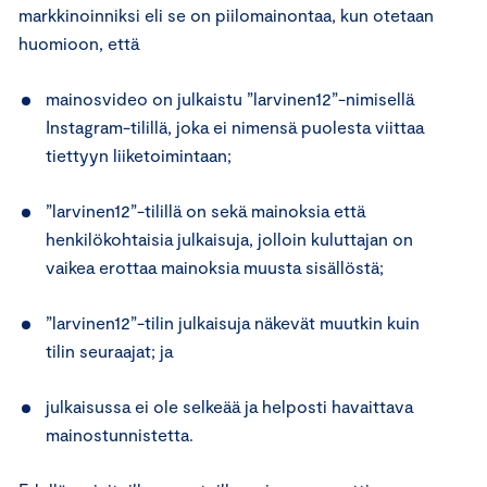
markkinoinniksi eli se on piilomainontaa, kun otetaan
huomioon, että
mainosvideo on julkaistu ”larvinen12”-nimisellä
Instagram-tilillä, joka ei nimensä puolesta viittaa
tiettyyn liiketoimintaan;
”larvinen12”-tilillä on sekä mainoksia että
henkilökohtaisia julkaisuja, jolloin kuluttajan on
vaikea erottaa mainoksia muusta sisällöstä;
”larvinen12”-tilin julkaisuja näkevät muutkin kuin
tilin seuraajat; ja
julkaisussa ei ole selkeää ja helposti havaittava
mainostunnistetta.