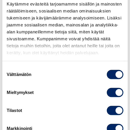
ICC:n markkinointisääntöjen 26 artiklan mukaan
Käytämme evästeitä tarjoamamme sisällön ja mainosten
markkinoijan, mainostoimiston, kustantajan, median tai
räätälöimiseen, sosiaalisen median ominaisuuksien
alihankkijan ei tule osallistua sellaisen markkinoinnin
tukemiseen ja kävijämäärämme analysoimiseen. Lisäksi
julkaisemiseen, jakeluun tai vastaavaan menettelyyn, jos
jaamme sosiaalisen median, mainosalan ja analytiikka-
itsesääntelytoimielin on katsonut, että kysymyksessä
alan kumppaneillemme tietoja siitä, miten käytät
sivustoamme. Kumppanimme voivat yhdistää näitä
oleva markkinointi on markkinointisääntöjen vastaista.
tietoja muihin tietoihin, joita olet antanut heille tai joita on
kerätty, kun olet käyttänyt heidän palvelujaan.
Asian arviointi
Asiassa on kysymys markkinoijan osakkaan Joonas
Suostumuksen
Välttämätön
valinta
Järvisen Instagram-tilillä ”larvinen12” 10.3.2024
julkaistuista mainoksesta. Siinä ei ole mainostunnistetta.
Mainosvideolla esitetään tilanne, jossa Joonas Järvinen
Mieltymykset
on kuntosalilla, ja vaikuttaja Viivi Kuusela saapuu myös
salille. He käyvät keskustelun:
Tilastot
Viivi Kuusela: ”Kato Lärvinen! Säki oot alkanut käymään
Markkinointi
täällä?”