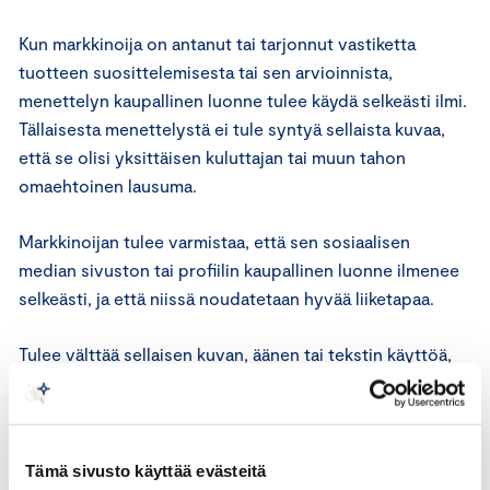
Kun markkinoija on antanut tai tarjonnut vastiketta
tuotteen suosittelemisesta tai sen arvioinnista,
menettelyn kaupallinen luonne tulee käydä selkeästi ilmi.
Tällaisesta menettelystä ei tule syntyä sellaista kuvaa,
että se olisi yksittäisen kuluttajan tai muun tahon
omaehtoinen lausuma.
Markkinoijan tulee varmistaa, että sen sosiaalisen
median sivuston tai profiilin kaupallinen luonne ilmenee
selkeästi, ja että niissä noudatetaan hyvää liiketapaa.
Tulee välttää sellaisen kuvan, äänen tai tekstin käyttöä,
joka kokonsa tai muun visuaalisen ominaisuutensa vuoksi
on omiaan heikentämään markkinoinnin luettavuutta tai
ymmärrettävyyttä.
Tämä sivusto käyttää evästeitä