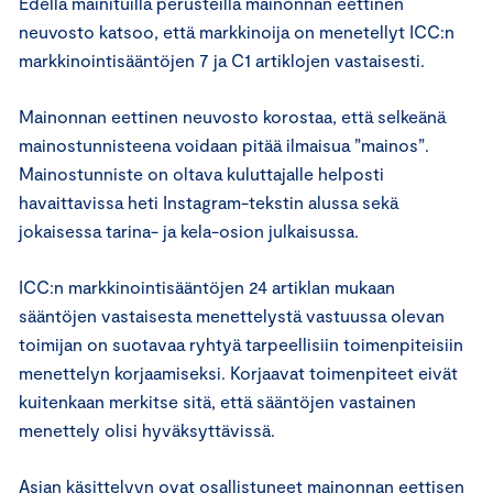
Edellä mainituilla perusteilla mainonnan eettinen
neuvosto katsoo, että markkinoija on menetellyt ICC:n
markkinointisääntöjen 7 ja C1 artiklojen vastaisesti.
Mainonnan eettinen neuvosto korostaa, että selkeänä
mainostunnisteena voidaan pitää ilmaisua ”mainos”.
Mainostunniste on oltava kuluttajalle helposti
havaittavissa heti Instagram-tekstin alussa sekä
jokaisessa tarina- ja kela-osion julkaisussa.
ICC:n markkinointisääntöjen 24 artiklan mukaan
sääntöjen vastaisesta menettelystä vastuussa olevan
toimijan on suotavaa ryhtyä tarpeellisiin toimenpiteisiin
menettelyn korjaamiseksi. Korjaavat toimenpiteet eivät
kuitenkaan merkitse sitä, että sääntöjen vastainen
menettely olisi hyväksyttävissä.
Asian käsittelyyn ovat osallistuneet mainonnan eettisen