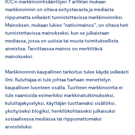
ICC:n markkinointisääntöjen 7 artiklan mukaan
markkinoinnin on oltava esitystavasta ja mediasta
riippumatta selkeästi tunnistettavissa markkinoinniksi.
Mainoksen, mukaan lukien ”natiivimainos”, on oltava heti
tunnistettavissa mainokseksi, kun se julkaistaan
mediassa, jossa on uutisia tai muuta toimituksellista
aineistoa. Tarvittaessa mainos on merkittävä
mainokseksi.
Markkinoinnin kaupallinen tarkoitus tulee käydä selkeästi
ilmi. Kuluttajaa ei tule johtaa harhaan menettelyn
kaupallisen luonteen osalta. Tuotteen markkinointia ei
tule naamioida esimerkiksi markkinatutkimukseksi,
kuluttajakyselyksi, käyttäjän tuottamaksi sisällöksi,
yksityiseksi blogiksi, henkilökohtaiseksi julkaisuksi
sosiaalisessa mediassa tai riippumattomaksi
arvosteluksi.