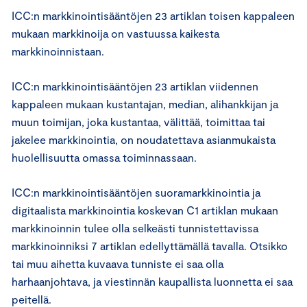
ICC:n markkinointisääntöjen 23 artiklan toisen kappaleen
mukaan markkinoija on vastuussa kaikesta
markkinoinnistaan.
ICC:n markkinointisääntöjen 23 artiklan viidennen
kappaleen mukaan kustantajan, median, alihankkijan ja
muun toimijan, joka kustantaa, välittää, toimittaa tai
jakelee markkinointia, on noudatettava asianmukaista
huolellisuutta omassa toiminnassaan.
ICC:n markkinointisääntöjen suoramarkkinointia ja
digitaalista markkinointia koskevan C1 artiklan mukaan
markkinoinnin tulee olla selkeästi tunnistettavissa
markkinoinniksi 7 artiklan edellyttämällä tavalla. Otsikko
tai muu aihetta kuvaava tunniste ei saa olla
harhaanjohtava, ja viestinnän kaupallista luonnetta ei saa
peitellä.