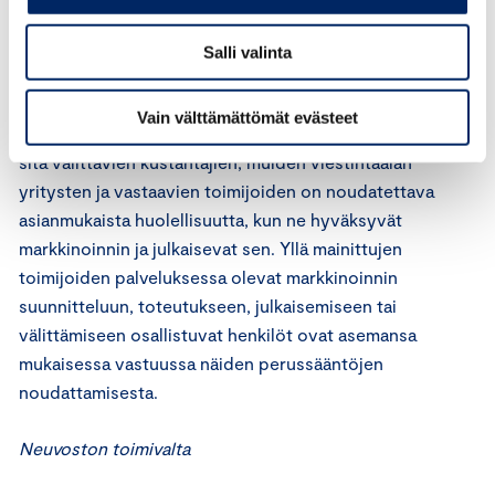
kaikesta markkinoinnistaan. Jotta markkinoijan vastuu
tulee otetuksi huomioon asianmukaisella tavalla,
Salli valinta
mainostoimiston ja muiden markkinoinnin alalla toimivien
tulee noudattaa huolellisuutta markkinointia
Vain välttämättömät evästeet
suunnitellessaan. Markkinointimateriaalia julkaisevien tai
sitä välittävien kustantajien, muiden viestintäalan
yritysten ja vastaavien toimijoiden on noudatettava
asianmukaista huolellisuutta, kun ne hyväksyvät
markkinoinnin ja julkaisevat sen. Yllä mainittujen
toimijoiden palveluksessa olevat markkinoinnin
suunnitteluun, toteutukseen, julkaisemiseen tai
välittämiseen osallistuvat henkilöt ovat asemansa
mukaisessa vastuussa näiden perussääntöjen
noudattamisesta.
Neuvoston toimivalta