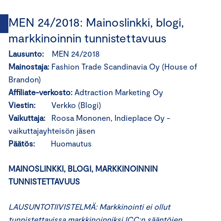
MEN 24/2018: Mainoslinkki, blogi,
markkinoinnin tunnistettavuus
Lausunto:
MEN 24/2018
Mainostaja:
Fashion Trade Scandinavia Oy (House of
Brandon)
Affiliate-verkosto:
Adtraction Marketing Oy
Viestin:
Verkko (Blogi)
Vaikuttaja:
Roosa Mononen, Indieplace Oy -
vaikuttajayhteisön jäsen
Päätös:
Huomautus
MAINOSLINKKI, BLOGI, MARKKINOINNIN
TUNNISTETTAVUUS
LAUSUNTOTIIVISTELMÄ: Markkinointi ei ollut
tunnistettavissa markkinoinniksi ICC:n sääntöjen