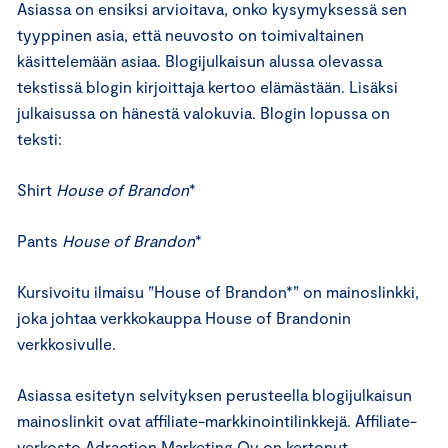
Asiassa on ensiksi arvioitava, onko kysymyksessä sen
tyyppinen asia, että neuvosto on toimivaltainen
käsittelemään asiaa. Blogijulkaisun alussa olevassa
tekstissä blogin kirjoittaja kertoo elämästään. Lisäksi
julkaisussa on hänestä valokuvia. Blogin lopussa on
teksti:
Shirt
House of Brandon
*
Pants
House of Brandon
*
Kursivoitu ilmaisu ”House of Brandon*” on mainoslinkki,
joka johtaa verkkokauppa House of Brandonin
verkkosivulle.
Asiassa esitetyn selvityksen perusteella blogijulkaisun
mainoslinkit ovat affiliate-markkinointilinkkejä. Affiliate-
verkosto Adraction Marketing Oy on kertonut