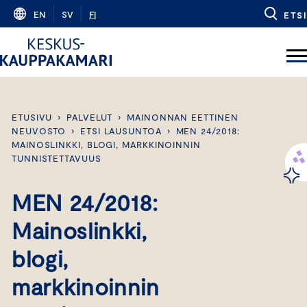
Skip
EN
SV
FI
ETSI
to
content
ETUSIVU
›
PALVELUT
›
MAINONNAN EETTINEN
NEUVOSTO
›
ETSI LAUSUNTOA
›
MEN 24/2018:
MAINOSLINKKI, BLOGI, MARKKINOINNIN
TUNNISTETTAVUUS
MEN 24/2018:
Mainoslinkki,
blogi,
markkinoinnin