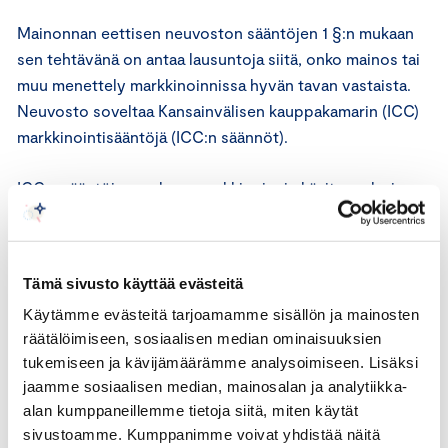
Mainonnan eettisen neuvoston sääntöjen 1 §:n mukaan
sen tehtävänä on antaa lausuntoja siitä, onko mainos tai
muu menettely markkinoinnissa hyvän tavan vastaista.
Neuvosto soveltaa Kansainvälisen kauppakamarin (ICC)
markkinointisääntöjä (ICC:n säännöt).
ICC:n sääntöjen mukaan markkinoinnin käsite on laaja.
Markkinoinnilla tarkoitetaan viestintää, jota markkinoija
itse tai joku muu hänen lukuunsa harjoittaa ja jonka
ensisijaisena tarkoituksena on tuotteen
Tämä sivusto käyttää evästeitä
myynninedistäminen tai kuluttajien käyttäytymiseen
Käytämme evästeitä tarjoamamme sisällön ja mainosten
vaikuttaminen mainitussa tarkoituksessa.
räätälöimiseen, sosiaalisen median ominaisuuksien
tukemiseen ja kävijämäärämme analysoimiseen. Lisäksi
ICC:n sääntöjen 9 artiklan mukaan markkinoinnin tulee
jaamme sosiaalisen median, mainosalan ja analytiikka-
olla esitystavasta ja markkinointivälineestä riippumatta
alan kumppaneillemme tietoja siitä, miten käytät
selvästi tunnistettavissa markkinoinniksi. Jos mainos
sivustoamme. Kumppanimme voivat yhdistää näitä
esitetään mainosvälineessä, joka sisältää uutisia tai