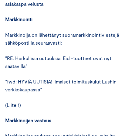
asiakaspalvelusta.
Markkinointi
Markkinoija on lähettänyt suoramarkkinointiviestejä
sähköpostilla seuraavasti:
”RE: Herkullisia uutuuksia! Eid -tuotteet ovat nyt
saatavilla”
”fwd: HYVIÄ UUTISIA! Ilmaiset toimituskulut Lushin
verkkokaupassa”
(Liite 1)
Markkinoijan vastaus
Markkinoijan mukaan sen uutiskirjeissä on kokeiltu