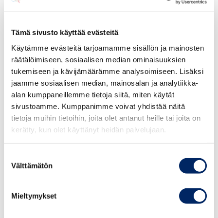
kokemattomuutta tai tietojen puutetta käytetään
hyväksi.
Tämä sivusto käyttää evästeitä
Olennaiset seikat, joiden voidaan olettaa vaikuttavan
Käytämme evästeitä tarjoamamme sisällön ja mainosten
kuluttajan päätöksentekoon, on annettava kuluttajalle
räätälöimiseen, sosiaalisen median ominaisuuksien
siten ja sellaisena ajankohtana, että kuluttaja voi ottaa ne
tukemiseen ja kävijämäärämme analysoimiseen. Lisäksi
huomioon. Markkinoinnissa ei saa käyttää häiritseviä
jaamme sosiaalisen median, mainosalan ja analytiikka-
menettelytapoja eikä painostuskeinoja, jotka voivat
alan kumppaneillemme tietoja siitä, miten käytät
haitata kuluttajan päätöksentekoa.
sivustoamme. Kumppanimme voivat yhdistää näitä
tietoja muihin tietoihin, joita olet antanut heille tai joita on
ICC:n sääntöjen 7 artiklan mukaan markkinoinnin on
kerätty, kun olet käyttänyt heidän palvelujaan.
oltava esitystavasta ja mediasta riippumatta vaivatta
tunnistettavissa markkinoinniksi. Kuluttajan on voitava
Suostumuksen
Välttämätön
selkeästi erottaa kaupallinen ja ei-kaupallinen
valinta
sisältö toisistaan.
Mieltymykset
Mainostunnisteen, silloin kun sellainen tarvitaan, on
oltava näkyvä, selkeä ja helposti luettavissa.