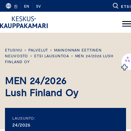
Skip
FI
EN
SV
ETSI
to
content
ETUSIVU
›
PALVELUT
›
MAINONNAN EETTINEN
NEUVOSTO
›
ETSI LAUSUNTOA
›
MEN 24/2026 LUSH
FINLAND OY
MEN 24/2026
Lush Finland Oy
LAUSUNTO:
24/2026