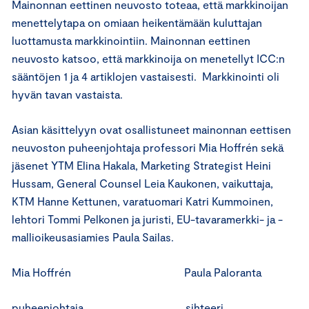
Mainonnan eettinen neuvosto toteaa, että markkinoijan
menettelytapa on omiaan heikentämään kuluttajan
luottamusta markkinointiin. Mainonnan eettinen
neuvosto katsoo, että markkinoija on menetellyt ICC:n
sääntöjen 1 ja 4 artiklojen vastaisesti. Markkinointi oli
hyvän tavan vastaista.
Asian käsittelyyn ovat osallistuneet mainonnan eettisen
neuvoston puheenjohtaja professori Mia Hoffrén sekä
jäsenet YTM Elina Hakala, Marketing Strategist Heini
Hussam, General Counsel Leia Kaukonen, vaikuttaja,
KTM Hanne Kettunen, varatuomari Katri Kummoinen,
lehtori Tommi Pelkonen ja juristi, EU-tavaramerkki- ja -
mallioikeusasiamies Paula Sailas.
Mia Hoffrén Paula Paloranta
puheenjohtaja sihteeri