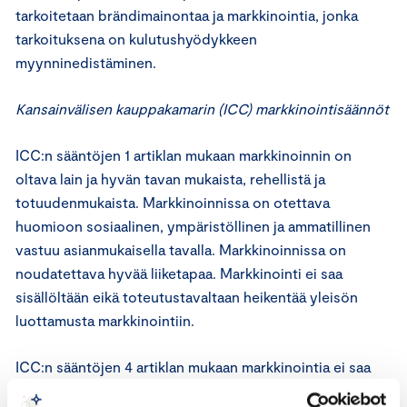
tarkoitetaan brändimainontaa ja markkinointia, jonka
tarkoituksena on kulutushyödykkeen
myynninedistäminen.
Kansainvälisen kauppakamarin (ICC) markkinointisäännöt
ICC:n sääntöjen 1 artiklan mukaan markkinoinnin on
oltava lain ja hyvän tavan mukaista, rehellistä ja
totuudenmukaista. Markkinoinnissa on otettava
huomioon sosiaalinen, ympäristöllinen ja ammatillinen
vastuu asianmukaisella tavalla. Markkinoinnissa on
noudatettava hyvää liiketapaa. Markkinointi ei saa
sisällöltään eikä toteutustavaltaan heikentää yleisön
luottamusta markkinointiin.
ICC:n sääntöjen 4 artiklan mukaan markkinointia ei saa
laatia siten, että kuluttajan luottamusta,