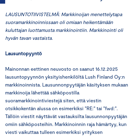
LAUSUNTOTIIVISTELMÄ: Markkinoijan menettelytapa
suoramarkkinoinnissaan oli omiaan heikentämään
kuluttajan luottamusta markkinointiin. Markkinointi oli
hyvän tavan vastaista.
Lausuntopyyntö
Mainonnan eettinen neuvosto on saanut 16.12.2025
lausuntopyynnön yksityishenkilöltä Lush Finland Oy:n
markkinoinnista. Lausunnonpyytäjän käsityksen mukaan
markkinoija lähettää sähköpostilla
suoramarkkinointiviestejä siten, että viestin
otsikkokentän alussa on esimerkiksi ”RE:” tai ”fwd:”.
Tällöin viestit näyttävät vastauksilta lausunnonpyytäjän
omiin sähköposteihin. Markkinoinnin raja hämärtyy, kun
viesti vaikuttaa tulleen esimerkiksi yrityksen