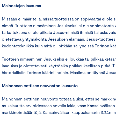
Mainostajan lausuma
Missään ei määritellä, missä tuotteissa on sopivaa tai ei ole
nimeä. Tuotteen nimeäminen Jesukseksi ei ole sopimatonta v
tarkoituksena ei ole pilkata Jesus-nimisiä ihmisiä tai uskovais
oletettava yhtymäkohta Jeesuksen elämään. Jesus-tuotte
kudontatekniikka kuin mitä oli pitkään säilyneissä Torinon käär
Tuotteen nimeäminen Jesukseksi ei loukkaa tai pilkkaa ketään 
laadukas ja oletettavasti käyttöaika poikkeuksellisen pitkä. Tu
historiallisiin Torinon käärinliinoihin. Maailma on täynnä Jesu
Mainonnan eettisen neuvoston lausunto
Mainonnan eettinen neuvosto toteaa aluksi, ettei se markkin
mukaisuutta arvioidessaan sovella lakia, vaan Kansainvälise
markkinointisääntöjä. Kansainvälisen kauppakamarin ICC:n m