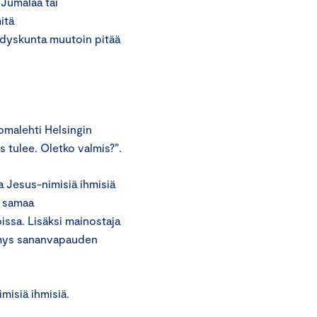
 Jumalaa tai
itä
hdyskunta muutoin pitää
malehti Helsingin
 tulee. Oletko valmis?”.
a Jesus-nimisiä ihmisiä
y samaa
issa. Lisäksi mainostaja
ymys sananvapauden
misiä ihmisiä.