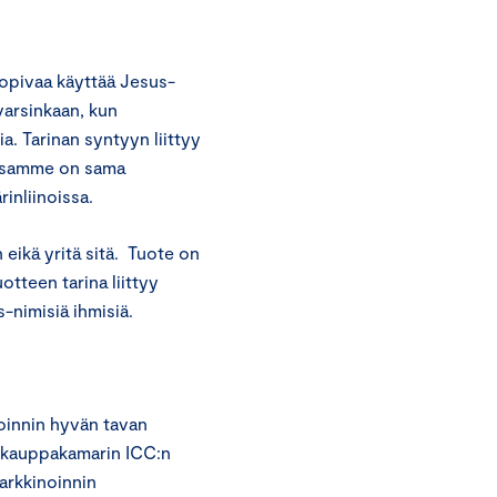
 sopivaa käyttää Jesus-
arsinkaan, kun
ia. Tarinan syntyyn liittyy
essamme on sama
inliinoissa.
eikä yritä sitä. Tuote on
otteen tarina liittyy
s-nimisiä ihmisiä.
oinnin hyvän tavan
n kauppakamarin ICC:n
arkkinoinnin