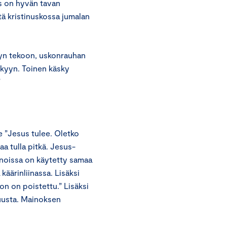
s on hyvän tavan
tä kristinuskossa jumalan
yyn tekoon, uskonrauhan
kyyn. Toinen käsky
”
e ”Jesus tulee. Oletko
aa tulla pitkä. Jesus-
anoissa on käytetty samaa
 käärinliinassa. Lisäksi
on on poistettu.” Lisäksi
uusta. Mainoksen