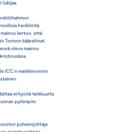
 lukijaa.
henkilöhahmon
ollisia henkilöitä.
 mainos kertoo, että
n Torinon kääreliinat,
sessä oleva mainos
kristinuskoa.
ole ICC:n markkinoinnin
stainen.
ttaa erityistä tarkkuutta
okunnan pyhimpiin
euvoston puheenjohtaja
en, toimitusjohtaja