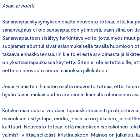
Asian arviointi
Sananvapauskysymyksen osalta neuvosto toteaa, että kaupal
sananvapaus ei ole sanavapauden ytimessä, vaan siinä on tiet
Sananvapauteen sisältyy harkintavelvoite, jotta myös muut 
suojaamat edut tulisivat asianmukaisella tavalla huomioon o
takaava ennakkosensuurin kielto ei estä arvioimasta jälkikät
on yksittäistapauksissa käytetty. Siten ei ole estettä sille, 
eettinen neuvosto arvioi mainoksia jälkikäteen.
Jesus-nimisten ihmisten osalta neuvosto toteaa, ettei tämä 
hyvän tavan mukaisuuden arvioinnin kannalta olennainen asia
Kutakin mainosta arvioidaan tapauskohtaisesti ja objektiivis
mainoksen esitystapa, media, jossa se on julkaistu, ja esittä
kulttuuri. Neuvosto toteaa, että mainoksen isokokoinen tekst
valmis?” viittaa selkeästi kristinuskoon. Mainos on julkaistu l