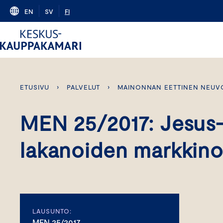
Skip
EN
SV
FI
to
content
ETUSIVU
›
PALVELUT
›
MAINONNAN EETTINEN NEUV
MEN 25/2017: Jesus
lakanoiden markkino
LAUSUNTO:
MEN 25/2017