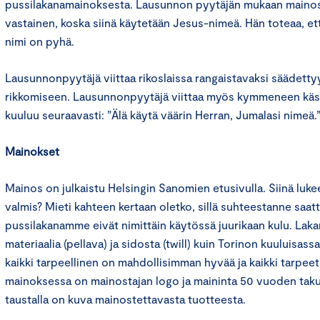
pussilakanamainoksesta. Lausunnon pyytäjän mukaan maino
vastainen, koska siinä käytetään Jesus-nimeä. Hän toteaa, et
nimi on pyhä.
Lausunnonpyytäjä viittaa rikoslaissa rangaistavaksi säädett
rikkomiseen. Lausunnonpyytäjä viittaa myös kymmeneen käs
kuuluu seuraavasti: ”Älä käytä väärin Herran, Jumalasi nimeä.
Mainokset
Mainos on julkaistu Helsingin Sanomien etusivulla. Siinä luke
valmis? Mieti kahteen kertaan oletko, sillä suhteestanne saatt
pussilakanamme eivät nimittäin käytössä juurikaan kulu. Lak
materiaalia (pellava) ja sidosta (twill) kuin Torinon kuuluisassa
kaikki tarpeellinen on mahdollisimman hyvää ja kaikki tarpeet
mainoksessa on mainostajan logo ja maininta 50 vuoden tak
taustalla on kuva mainostettavasta tuotteesta.