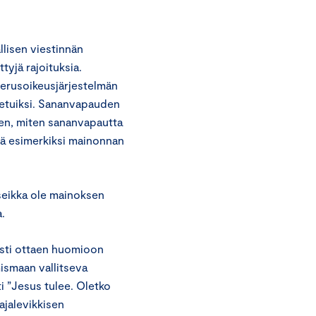
lisen viestinnän
tyjä rajoituksia.
perusoikeusjärjestelmän
tetuiksi. Sananvapauden
een, miten sananvapautta
että esimerkiksi mainonnan
seikka ole mainoksen
.
esti ottaen huomioon
mismaan vallitseva
i ”Jesus tulee. Oletko
aajalevikkisen