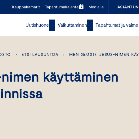
Kauppakamarit
Tapahtumakalenteri
Medialle
ASIANTUN
Uutishuone
Vaikuttaminen
Tapahtumat ja valme
OSTO
›
ETSI LAUSUNTOA
›
MEN 25/2017: JESUS-NIMEN K
-nimen käyttäminen
innissa