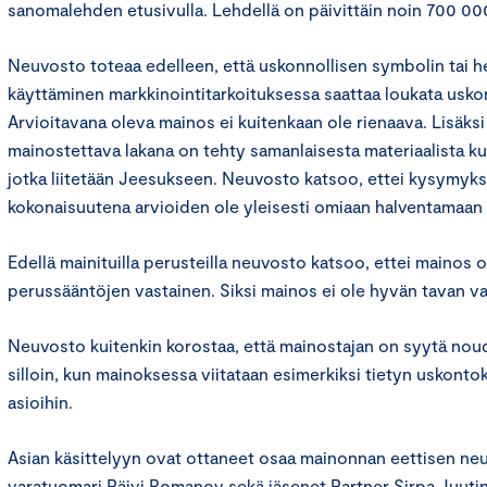
sanomalehden etusivulla. Lehdellä on päivittäin noin 700 000
Neuvosto toteaa edelleen, että uskonnollisen symbolin tai 
käyttäminen markkinointitarkoituksessa saattaa loukata uskonn
Arvioitavana oleva mainos ei kuitenkaan ole rienaava. Lisäksi
mainostettava lakana on tehty samanlaisesta materiaalista kui
jotka liitetään Jeesukseen. Neuvosto katsoo, ettei kysymyk
kokonaisuutena arvioiden ole yleisesti omiaan halventamaan 
Edellä mainituilla perusteilla neuvosto katsoo, ettei mainos 
perussääntöjen vastainen. Siksi mainos ei ole hyvän tavan va
Neuvosto kuitenkin korostaa, että mainostajan on syytä nouda
silloin, kun mainoksessa viitataan esimerkiksi tietyn uskont
asioihin.
Asian käsittelyyn ovat ottaneet osaa mainonnan eettisen n
varatuomari Päivi Romanov sekä jäsenet Partner Sirpa Juutin