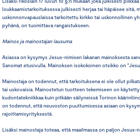
Lisäksi rikoslain 17 luvun 10 §:n mukaan joka julkisesti pilkkaa
loukkaamistarkoituksessa julkisesti herjaa tai häpäisee sitä, m
uskonnonvapauslaissa tarkoitettu kirkko tai uskonnollinen y
pyhänä, on tuomittava rangaistukseen.
Mainos ja mainostajan lausuma
Asiassa on kysymys Jesus-nimisen lakanan mainoksesta sano
Sanomat etusivulla. Mainoksen isokokoinen otsikko on ”Jesus
Mainostaja on todennut, että tarkoituksena ei ole ollut pilkat
tai uskovaisia. Mainostetun tuotteen tekemiseen on käytett
kudontatekniikkaa kuin pitkään säilyneissä Torinon käärinliino
on todennut, että neuvoston puuttumisessa asiaan on kys
rajoittamisyrityksestä.
Lisäksi mainostaja toteaa, että maailmassa on paljon Jesus-ni