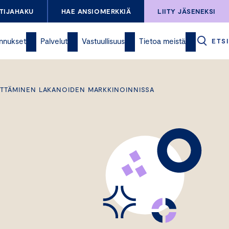
TIJAHAKU
HAE ANSIOMERKKIÄ
LIITY JÄSENEKSI
nnukset
Palvelut
Vastuullisuus
Tietoa meistä
ETSI
ÄYTTÄMINEN LAKANOIDEN MARKKINOINNISSA