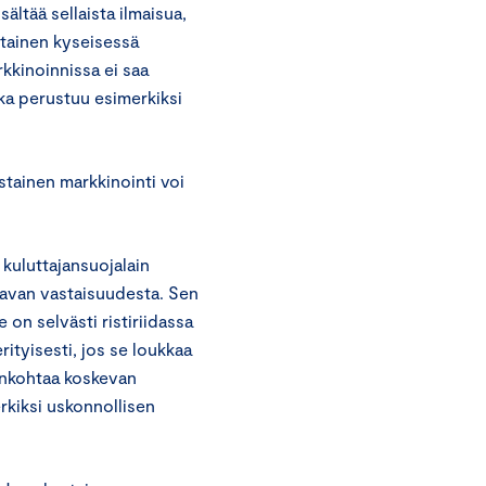
sältää sellaista ilmaisua,
stainen kyseisessä
kkinoinnissa ei saa
joka perustuu esimerkiksi
stainen markkinointi voi
 kuluttajansuojalain
tavan vastaisuudesta. Sen
on selvästi ristiriidassa
rityisesti, jos se loukkaa
ainkohtaa koskevan
rkiksi uskonnollisen