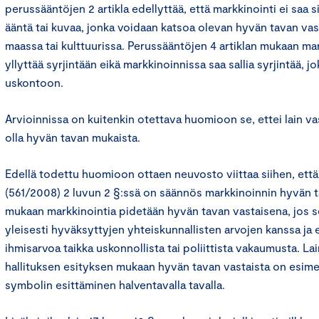
perussääntöjen 2 artikla edellyttää, että markkinointi ei saa si
ääntä tai kuvaa, jonka voidaan katsoa olevan hyvän tavan va
maassa tai kulttuurissa. Perussääntöjen 4 artiklan mukaan mar
yllyttää syrjintään eikä markkinoinnissa saa sallia syrjintää, 
uskontoon.
Arvioinnissa on kuitenkin otettava huomioon se, ettei lain va
olla hyvän tavan mukaista.
Edellä todettu huomioon ottaen neuvosto viittaa siihen, että
(561/2008) 2 luvun 2 §:ssä on säännös markkinoinnin hyvän 
mukaan markkinointia pidetään hyvän tavan vastaisena, jos se 
yleisesti hyväksyttyjen yhteiskunnallisten arvojen kanssa ja e
ihmisarvoa taikka uskonnollista tai poliittista vakaumusta. L
hallituksen esityksen mukaan hyvän tavan vastaista on esime
symbolin esittäminen halventavalla tavalla.