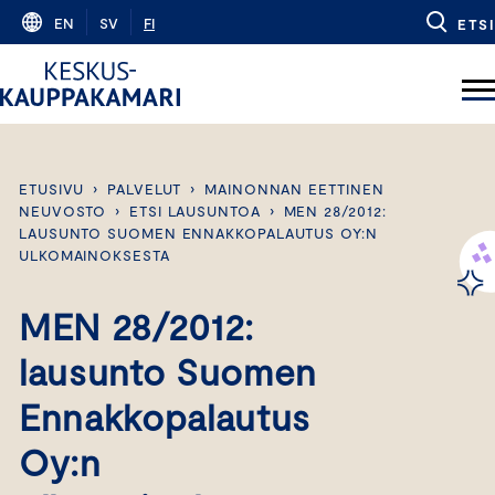
Skip
EN
SV
FI
ETSI
to
content
ETUSIVU
›
PALVELUT
›
MAINONNAN EETTINEN
NEUVOSTO
›
ETSI LAUSUNTOA
›
MEN 28/2012:
LAUSUNTO SUOMEN ENNAKKOPALAUTUS OY:N
ULKOMAINOKSESTA
MEN 28/2012:
lausunto Suomen
Ennakkopalautus
Oy:n