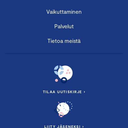
Vaikuttaminen
Palvelut
Tietoa meistä
TILAA UUTISKIRJE ›
LIITY JÄSENEKSI ›