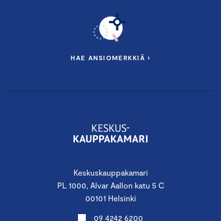
HAE ANSIOMERKKIÄ ›
Keskuskauppakamari
PL 1000, Alvar Aallon katu 5 C
00101 Helsinki
09 4242 6200