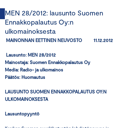
MEN 28/2012: lausunto Suomen
Ennakkopalautus Oy:n
ulkomainoksesta
MAINONNAN EETTINEN NEUVOSTO 11.12.2012
Lausunto: MEN 28/2012
Mainostaja:
Suomen Ennakkopalautus Oy
Media: Radio- ja ulkomainos
Päätös: Huomautus
LAUSUNTO SUOMEN ENNAKKOPALAUTUS OY:N
ULKOMAINOKSESTA
Lausuntopyyntö