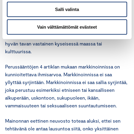
Kansainvälisen kauppakamarin (ICC) markkinoinnin
Salli valinta
perussääntöjen 1 artiklan mukaan markkinoinnin on
oltava lain ja hyvän tavan mukaista. Perussääntöjen 2
Vain välttämättömät evästeet
artiklan mukaan markkinointi ei saa sisältää sellaista
ilmaisua, ääntä tai kuvaa, jonka voidaan katsoa olevan
hyvän tavan vastainen kyseisessä maassa tai
kulttuurissa.
Perussääntöjen 4 artiklan mukaan markkinoinnissa on
kunnioitettava ihmisarvoa. Markkinoinnissa ei saa
yllyttää syrjintään. Markkinoinnissa ei saa sallia syrjintää,
joka perustuu esimerkiksi etniseen tai kansalliseen
alkuperään, uskontoon, sukupuoleen, ikään,
vammaisuuteen tai seksuaaliseen suuntautumiseen.
Mainonnan eettinen neuvosto toteaa aluksi, ettei sen
tehtävänä ole antaa lausuntoa siitä, onko yksittäinen