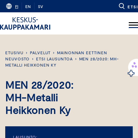
Skip
FI
EN
SV
ETSI
to
content
ETUSIVU
›
PALVELUT
›
MAINONNAN EETTINEN
NEUVOSTO
›
ETSI LAUSUNTOA
›
MEN 28/2020: MH-
METALLI HEIKKONEN KY
MEN 28/2020:
MH-Metalli
Heikkonen Ky
LAUSUNTO: