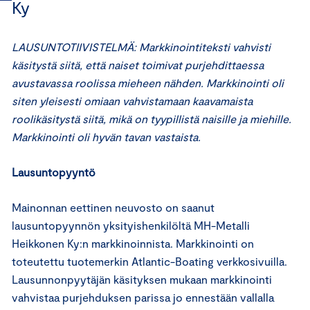
Ky
LAUSUNTOTIIVISTELMÄ: Markkinointiteksti vahvisti
käsitystä siitä, että naiset toimivat purjehdittaessa
avustavassa roolissa mieheen nähden. Markkinointi oli
siten yleisesti omiaan vahvistamaan kaavamaista
roolikäsitystä siitä, mikä on tyypillistä naisille ja miehille.
Markkinointi oli hyvän tavan vastaista.
Lausuntopyyntö
Mainonnan eettinen neuvosto on saanut
lausuntopyynnön yksityishenkilöltä MH-Metalli
Heikkonen Ky:n markkinoinnista. Markkinointi on
toteutettu tuotemerkin Atlantic-Boating verkkosivuilla.
Lausunnonpyytäjän käsityksen mukaan markkinointi
vahvistaa purjehduksen parissa jo ennestään vallalla