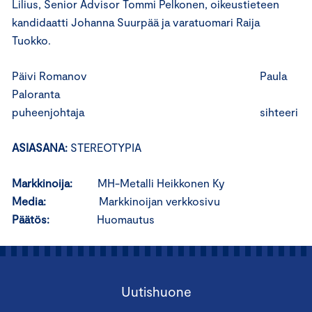
Lilius, Senior Advisor Tommi Pelkonen, oikeustieteen
kandidaatti Johanna Suurpää ja varatuomari Raija
Tuokko.
Päivi Romanov Paula
Paloranta
puheenjohtaja sihteeri
ASIASANA:
STEREOTYPIA
Markkinoija:
MH-Metalli Heikkonen Ky
Media:
Markkinoijan verkkosivu
Päätös:
Huomautus
Uutishuone