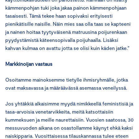
kämmenpohjan tuki joka jakaa painon kämmenpohjaan
tasaisesti. Tämä tekee haan sopivaksi erityisesti
pienikätisille naisille. Näin mies saa olla taas se kapteeni
ja nainen hoitaa tyytyväisenä matruusina poijurenkaan
pyydystämistä käteensopivalla poijuhaalla. Lisäksi
kahvan kulmaa on avattu jotta se olisi kuin käden jatke.”
Markkinoijan vastaus
Osoitamme mainoksemme tietylle ihmisryhmälle, jotka
ovat maksavassa ja määräävässä asemassa veneilyssä.
Jos yhtäkkiä alkaisimme myydä nimikkeellä feministisiä ja
tasa-arvoisia venetarvikkeita, meitä katsottaisiin
kummeksuen ja meille naurettaisiin. Vuosien saatossa, 30
messuvuoden aikana on osastollamme käynyt ehkä kaksi
naiskipparia. Vuosittaisessa tilauskannassa tulee eteen