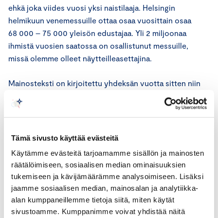
ehkä joka viides vuosi yksi naistilaaja. Helsingin
helmikuun venemessuille ottaa osaa vuosittain osaa
68 000 – 75 000 yleisön edustajaa. Yli 2 miljoonaa
ihmistä vuosien saatossa on osallistunut messuille,
missä olemme olleet näytteilleasettajina.
Mainosteksti on kirjoitettu yhdeksän vuotta sitten niin
kuin asia on, niin kuin sen olen itse nähnyt ja kuullut
tapahtuvan ja lisäksi olen kuullut asiakkaiden kertovan
meille saman 30 vuoden ajan venemessuilla. Kuvatun
tapahtuman on moni asiakas kertonut hymy huulilla
Tämä sivusto käyttää evästeitä
yhdessä vaimonsa kanssa, ei paheksuen.
Käytämme evästeitä tarjoamamme sisällön ja mainosten
räätälöimiseen, sosiaalisen median ominaisuuksien
Mainonnan eettisen neuvoston lausunto
tukemiseen ja kävijämäärämme analysoimiseen. Lisäksi
jaamme sosiaalisen median, mainosalan ja analytiikka-
Sovellettavat säännöt
alan kumppaneillemme tietoja siitä, miten käytät
sivustoamme. Kumppanimme voivat yhdistää näitä