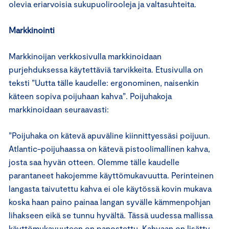
olevia eriarvoisia sukupuolirooleja ja valtasuhteita.
Markkinointi
Markkinoijan verkkosivulla markkinoidaan
purjehduksessa käytettäviä tarvikkeita. Etusivulla on
teksti ”Uutta tälle kaudelle: ergonominen, naisenkin
käteen sopiva poijuhaan kahva”. Poijuhakoja
markkinoidaan seuraavasti:
”Poijuhaka on kätevä apuväline kiinnittyessäsi poijuun.
Atlantic-poijuhaassa on kätevä pistoolimallinen kahva,
josta saa hyvän otteen. Olemme tälle kaudelle
parantaneet hakojemme käyttömukavuutta. Perinteinen
langasta taivutettu kahva ei ole käytössä kovin mukava
koska haan paino painaa langan syvälle kämmenpohjan
lihakseen eikä se tunnu hyvältä. Tässä uudessa mallissa
käyttömukavuuteen on panostettu. Kahvaan on lisätty