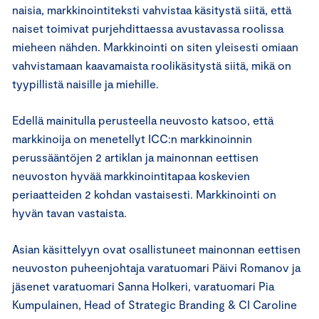
naisia, markkinointiteksti vahvistaa käsitystä siitä, että
naiset toimivat purjehdittaessa avustavassa roolissa
mieheen nähden. Markkinointi on siten yleisesti omiaan
vahvistamaan kaavamaista roolikäsitystä siitä, mikä on
tyypillistä naisille ja miehille.
Edellä mainitulla perusteella neuvosto katsoo, että
markkinoija on menetellyt ICC:n markkinoinnin
perussääntöjen 2 artiklan ja mainonnan eettisen
neuvoston hyvää markkinointitapaa koskevien
periaatteiden 2 kohdan vastaisesti. Markkinointi on
hyvän tavan vastaista.
Asian käsittelyyn ovat osallistuneet mainonnan eettisen
neuvoston puheenjohtaja varatuomari Päivi Romanov ja
jäsenet varatuomari Sanna Holkeri, varatuomari Pia
Kumpulainen, Head of Strategic Branding & CI Caroline