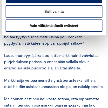
Asiassa on kysymys purjehdustarvikkeita tarjoavan
Salli valinta
yrityksen markkinoinnista yrityksen omilla verkkosivuilla.
Poijuhakaa markkinoidaan muun muassa seuraavasti: ”--
Tämä tekee haan sopivaksi erityisesti pienikätisille
Vain välttämättömät evästeet
naisille. Näin mies saa olla taas se kapteeni ja nainen
hoitaa tyytyväisenä matruusina poijurenkaan
pyydystämistä käteensopivalla poijuhaalla.--"
Lausunnonpyytäjä katsoo, että markkinointi vahvistaa
purjehduksen parissa jo ennestään vallalla olevia
eriarvoisia sukupuolirooleja ja valtasuhteita.
Markkinoija vetoaa menettelynsä perusteeksi siihen,
ettei heidän asiakaskunnassaan ole paljon naiskippareita.
Mainonnan eettinen neuvosto toteaa, että riippumatta
siitä, miten suuri osa markkinoijan asiakaskunnasta on