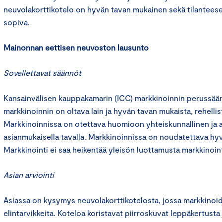
neuvolakorttikotelo on hyvän tavan mukainen sekä tilanteese
sopiva.
Mainonnan eettisen neuvoston lausunto
Sovellettavat säännöt
Kansainvälisen kauppakamarin (ICC) markkinoinnin perussään
markkinoinnin on oltava lain ja hyvän tavan mukaista, rehelli
Markkinoinnissa on otettava huomioon yhteiskunnallinen ja 
asianmukaisella tavalla. Markkinoinnissa on noudatettava hyv
Markkinointi ei saa heikentää yleisön luottamusta markkinoint
Asian arviointi
Asiassa on kysymys neuvolakorttikotelosta, jossa markkinoi
elintarvikkeita. Koteloa koristavat piirroskuvat leppäkertusta 