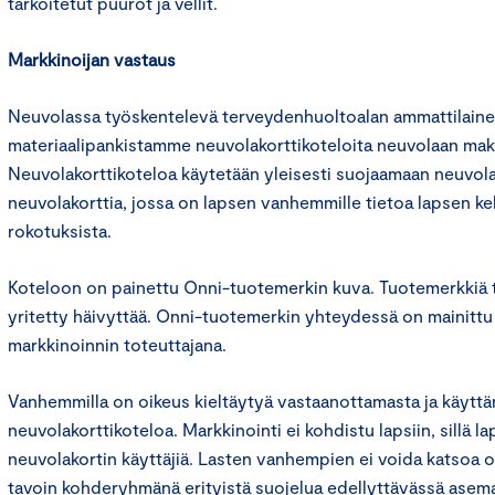
tarkoitetut puurot ja vellit.
Markkinoijan vastaus
Neuvolassa työskentelevä terveydenhuoltoalan ammattilainen
materiaalipankistamme neuvolakorttikoteloita neuvolaan mak
Neuvolakorttikoteloa käytetään yleisesti suojaamaan neuvola
neuvolakorttia, jossa on lapsen vanhemmille tietoa lapsen ke
rokotuksista.
Koteloon on painettu Onni-tuotemerkin kuva. Tuotemerkkiä t
yritetty häivyttää. Onni-tuotemerkin yhteydessä on mainittu
markkinoinnin toteuttajana.
Vanhemmilla on oikeus kieltäytyä vastaanottamasta ja käytt
neuvolakorttikoteloa. Markkinointi ei kohdistu lapsiin, sillä la
neuvolakortin käyttäjiä. Lasten vanhempien ei voida katsoa
tavoin kohderyhmänä erityistä suojelua edellyttävässä asem