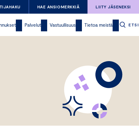
TIJAHAKU
HAE ANSIOMERKKIÄ
LIITY JÄSENEKSI
nnukset
Palvelut
Vastuullisuus
Tietoa meistä
ETSI