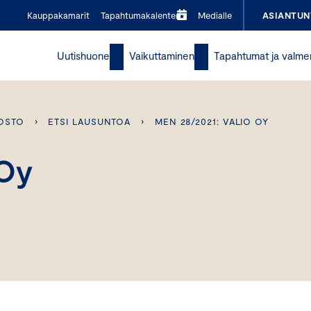
Kauppakamarit
Tapahtumakalenteri
Medialle
ASIANTUN
Uutishuone
Vaikuttaminen
Tapahtumat ja valme
OSTO
›
ETSI LAUSUNTOA
›
MEN 28/2021: VALIO OY
 Oy