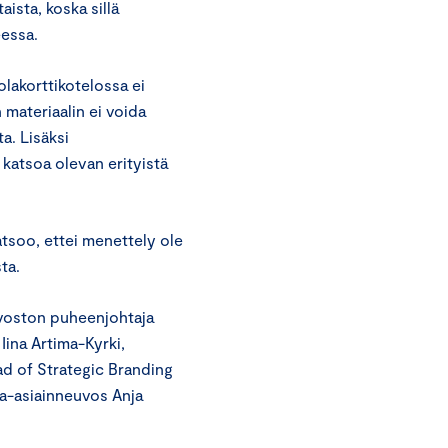
sta, koska sillä
essa.
lakorttikotelossa ei
materiaalin ei voida
a. Lisäksi
 katsoa olevan erityistä
atsoo, ettei menettely ole
ta.
uvoston puheenjohtaja
Iina Artima-Kyrki,
ad of Strategic Branding
ja-asiainneuvos Anja