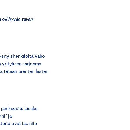
oli hyvän tavan
ityishenkilöltä Valio
 yrityksen tarjoama
ikutetaan pienten lasten
jäniksestä. Lisäksi
ni” ja
ita ovat lapsille