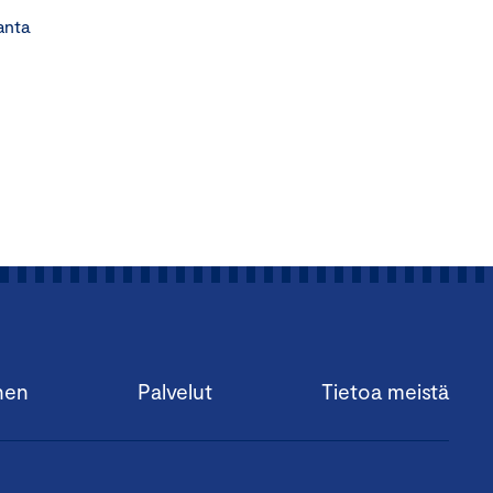
ta
nen
Palvelut
Tietoa meistä