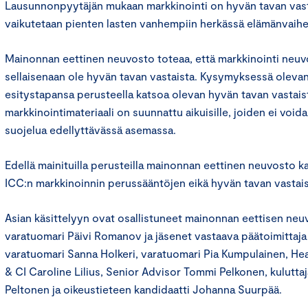
Lausunnonpyytäjän mukaan markkinointi on hyvän tavan vastai
vaikutetaan pienten lasten vanhempiin herkässä elämänvaihe
Mainonnan eettinen neuvosto toteaa, että markkinointi neuvo
sellaisenaan ole hyvän tavan vastaista. Kysymyksessä olevan 
esitystapansa perusteella katsoa olevan hyvän tavan vastaist
markkinointimateriaali on suunnattu aikuisille, joiden ei voida
suojelua edellyttävässä asemassa.
Edellä mainituilla perusteilla mainonnan eettinen neuvosto k
ICC:n markkinoinnin perussääntöjen eikä hyvän tavan vastais
Asian käsittelyyn ovat osallistuneet mainonnan eettisen ne
varatuomari Päivi Romanov ja jäsenet vastaava päätoimittaja 
varatuomari Sanna Holkeri, varatuomari Pia Kumpulainen, He
& CI Caroline Lilius, Senior Advisor Tommi Pelkonen, kulutta
Peltonen ja oikeustieteen kandidaatti Johanna Suurpää.