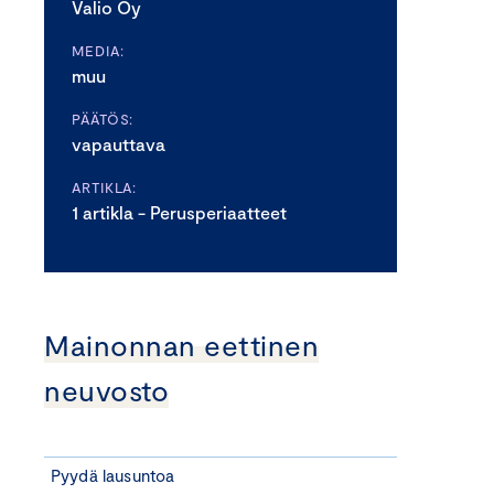
Valio Oy
MEDIA:
muu
PÄÄTÖS:
vapauttava
ARTIKLA:
1 artikla - Perusperiaatteet
Mainonnan eettinen
neuvosto
Pyydä lausuntoa