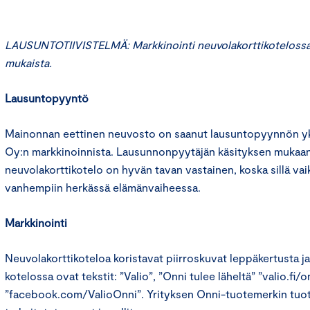
LAUSUNTOTIIVISTELMÄ: Markkinointi neuvolakorttikotelossa 
mukaista.
Lausuntopyyntö
Mainonnan eettinen neuvosto on saanut lausuntopyynnön yks
Oy:n markkinoinnista. Lausunnonpyytäjän käsityksen mukaan
neuvolakorttikotelo on hyvän tavan vastainen, koska sillä va
vanhempiin herkässä elämänvaiheessa.
Markkinointi
Neuvolakorttikoteloa koristavat piirroskuvat leppäkertusta ja 
kotelossa ovat tekstit: ”Valio”, ”Onni tulee läheltä” ”valio.fi/on
”facebook.com/ValioOnni”. Yrityksen Onni-tuotemerkin tuotte