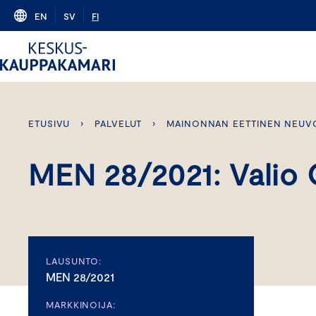
Skip
EN
SV
FI
to
content
ETUSIVU
›
PALVELUT
›
MAINONNAN EETTINEN NEUV
MEN 28/2021: Valio
LAUSUNTO:
MEN 28/2021
MARKKINOIJA: