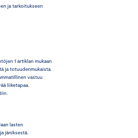
en ja tarkoitukseen
töjen 1 artiklan mukaan
stä ja totuudenmukaista.
ammatillinen vastuu
ää liiketapaa.
iin.
daan lasten
ja jäniksestä.