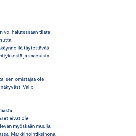
 voi halutessaan tilata
sutta.
käynneillä täytettävää
hityksestä ja saaduista
ai sen omistajaa ole
 näkyvästi Valio
ämästä
pset eivät ole
 olevan myöskään muulla
assa. Markkinointikeinona