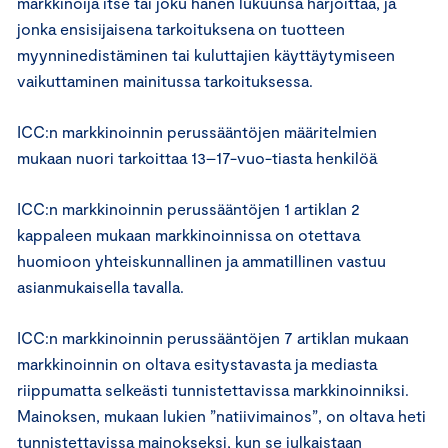
markkinoija itse tai joku hänen lukuunsa harjoittaa, ja
jonka ensisijaisena tarkoituksena on tuotteen
myynninedistäminen tai kuluttajien käyttäytymiseen
vaikuttaminen mainitussa tarkoituksessa.
ICC:n markkinoinnin perussääntöjen määritelmien
mukaan nuori tarkoittaa 13–17-vuo-tiasta henkilöä
ICC:n markkinoinnin perussääntöjen 1 artiklan 2
kappaleen mukaan markkinoinnissa on otettava
huomioon yhteiskunnallinen ja ammatillinen vastuu
asianmukaisella tavalla.
ICC:n markkinoinnin perussääntöjen 7 artiklan mukaan
markkinoinnin on oltava esitystavasta ja mediasta
riippumatta selkeästi tunnistettavissa markkinoinniksi.
Mainoksen, mukaan lukien ”natiivimainos”, on oltava heti
tunnistettavissa mainokseksi, kun se julkaistaan