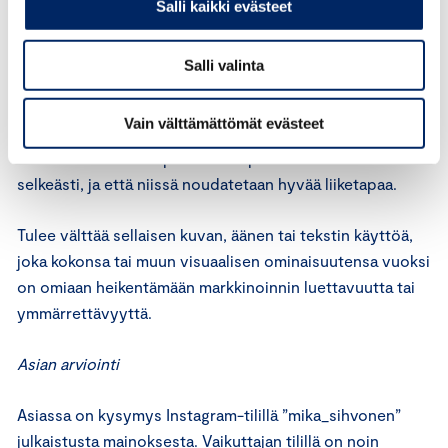
menettelyn kaupallinen luonne tulee käydä selkeästi ilmi.
Salli kaikki evästeet
Tällaisesta menettelystä ei tule syntyä sellaista kuvaa,
että se olisi yksittäisen kuluttajan tai muun tahon
Salli valinta
omaehtoinen lausuma.
Vain välttämättömät evästeet
Markkinoijan tulee varmistaa, että sen sosiaalisen
median sivuston tai profiilin kaupallinen luonne ilmenee
selkeästi, ja että niissä noudatetaan hyvää liiketapaa.
Tulee välttää sellaisen kuvan, äänen tai tekstin käyttöä,
joka kokonsa tai muun visuaalisen ominaisuutensa vuoksi
on omiaan heikentämään markkinoinnin luettavuutta tai
ymmärrettävyyttä.
Asian arviointi
Asiassa on kysymys Instagram-tilillä ”mika_sihvonen”
julkaistusta mainoksesta. Vaikuttajan tilillä on noin