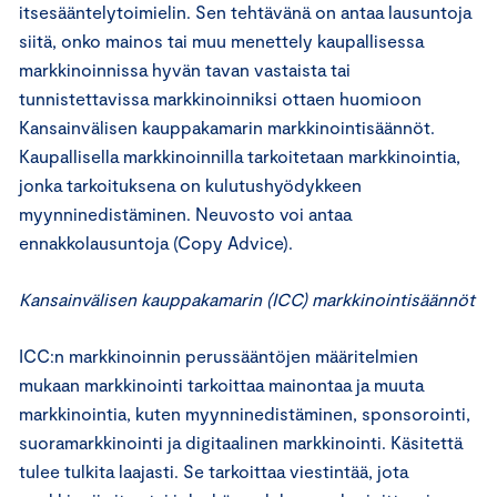
itsesääntelytoimielin. Sen tehtävänä on antaa lausuntoja
siitä, onko mainos tai muu menettely kaupallisessa
markkinoinnissa hyvän tavan vastaista tai
tunnistettavissa markkinoinniksi ottaen huomioon
Kansainvälisen kauppakamarin markkinointisäännöt.
Kaupallisella markkinoinnilla tarkoitetaan markkinointia,
jonka tarkoituksena on kulutushyödykkeen
myynninedistäminen. Neuvosto voi antaa
ennakkolausuntoja (Copy Advice).
Kansainvälisen kauppakamarin (ICC) markkinointisäännöt
ICC:n markkinoinnin perussääntöjen määritelmien
mukaan markkinointi tarkoittaa mainontaa ja muuta
markkinointia, kuten myynninedistäminen, sponsorointi,
suoramarkkinointi ja digitaalinen markkinointi. Käsitettä
tulee tulkita laajasti. Se tarkoittaa viestintää, jota