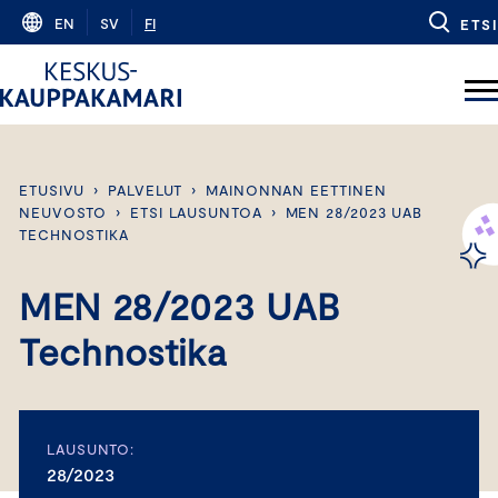
Skip
EN
SV
FI
ETSI
to
content
ETUSIVU
›
PALVELUT
›
MAINONNAN EETTINEN
NEUVOSTO
›
ETSI LAUSUNTOA
›
MEN 28/2023 UAB
TECHNOSTIKA
MEN 28/2023 UAB
Technostika
LAUSUNTO:
28/2023