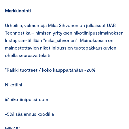
Markkinointi
Urheilija, valmentaja Mika Sihvonen on julkaissut UAB
Technostika – nimisen yrityksen nikotiinipussimainoksen
Instagram-tilillään ”mika_sihvonen”. Mainoksessa on
mainostettavien nikotiinipussien tuotepakkauskuvien
ohella seuraava teksti:
”Kaikki tuotteet / koko kauppa tänään -20%
Nikotiini
@nikotiinipussitcom
-5%lisäalennus koodilla
MIKA5”