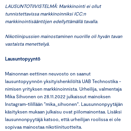
LAUSUNTOTIIVISTELMÄ: Markkinointi ei ollut
tunnistettavissa markkinoinniksi ICC:n
markkinointisääntöjen edellyttämällä tavalla.
Nikotiinipussien mainostaminen nuorille oli hyvän tavan
vastaista menettelyä.
Lausuntopyyntö
Mainonnan eettinen neuvosto on saanut
lausuntopyynnön yksityishenkilöltä UAB Technostika -
nimisen yrityksen markkinoinnista. Urheilija, valmentaja
Mika Sihvonen on 28.11.2022 julkaissut mainoksen
Instagram-tilillään ”mika_sihvonen”. Lausunnonpyytäjän
käsityksen mukaan julkaisu ovat piilomainontaa. Lisäksi
lausunnonpyytäjä katsoo, että urheilijan roolissa ei ole
sopivaa mainostaa nikotiinituotteita.