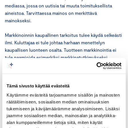
mediassa, jossa on uutisia tai muuta toimituksellista
aineistoa. Tarvittaessa mainos on merkittävä
mainokseksi.
Markkinoinnin kaupallinen tarkoitus tulee käydä selkeästi
ilmi. Kuluttajaa ei tule johtaa harhaan menettelyn
kaupallisen luonteen osalta. Tuotteen markkinointia ei
tule naamioida esimerkiksi markkinatutkimukseksi,
kuluttajakyselyksi, käyttäjän tuottamaksi sisällöksi,
yksityiseksi blogiksi, henkilökohtaiseksi julkaisuksi
sosiaalisessa mediassa tai riippumattomaksi
Tämä sivusto käyttää evästeitä
arvosteluksi.
Käytämme evästeitä tarjoamamme sisällön ja mainosten
ICC:n markkinoinnin perussääntöjen 18.1 artiklan mukaan
räätälöimiseen, sosiaalisen median ominaisuuksien
tukemiseen ja kävijämäärämme analysoimiseen. Lisäksi
lapsille tai nuorille kohdistetussa tai heitä esittävässä
jaamme sosiaalisen median, mainosalan ja analytiikka-
markkinoinnissa on noudatettava erityistä huolellisuutta.
alan kumppaneillemme tietoja siitä, miten käytät
Tällaisessa viestinnässä ei saa horjuttaa myönteistä