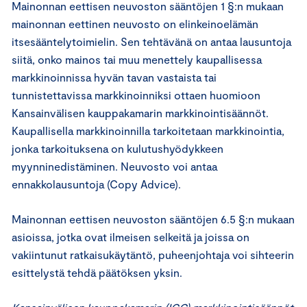
Mainonnan eettisen neuvoston sääntöjen 1 §:n mukaan
mainonnan eettinen neuvosto on elinkeinoelämän
itsesääntelytoimielin. Sen tehtävänä on antaa lausuntoja
siitä, onko mainos tai muu menettely kaupallisessa
markkinoinnissa hyvän tavan vastaista tai
tunnistettavissa markkinoinniksi ottaen huomioon
Kansainvälisen kauppakamarin markkinointisäännöt.
Kaupallisella markkinoinnilla tarkoitetaan markkinointia,
jonka tarkoituksena on kulutushyödykkeen
myynninedistäminen. Neuvosto voi antaa
ennakkolausuntoja (Copy Advice).
Mainonnan eettisen neuvoston sääntöjen 6.5 §:n mukaan
asioissa, jotka ovat ilmeisen selkeitä ja joissa on
vakiintunut ratkaisukäytäntö, puheenjohtaja voi sihteerin
esittelystä tehdä päätöksen yksin.