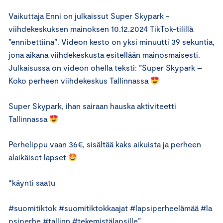
Vaikuttaja Enni on julkaissut Super Skypark -
viihdekeskuksen mainoksen 10.12.2024 TikTok-tilillä
”ennibettiina”. Videon kesto on yksi minuutti 39 sekuntia,
jona aikana viihdekeskusta esitellään mainosmaisesti.
Julkaisussa on videon ohella teksti: ”Super Skypark –
Koko perheen viihdekeskus Tallinnassa
Super Skypark, ihan sairaan hauska aktiviteetti
Tallinnassa
Perhelippu vaan 36€, sisältää kaks aikuista ja perheen
alaikäiset lapset
*käynti saatu
#suomitiktok #suomitiktokkaajat #lapsiperheelämää #la
psiperhe #tallinn #tekemistälapsille”