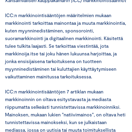
Kansainvälisen kauppakamarin (ICC) markkinointisäännöt
ICC:n markkinointisääntöjen määritelmien mukaan
markkinointi tarkoittaa mainontaa ja muuta markkinointia,
kuten myynninedistäminen, sponsorointi,
suoramarkkinointi ja digitaalinen markkinointi. Käsitettä
tulee tulkita laajasti. Se tarkoittaa viestintää, jota
markkinoija itse tai joku hänen lukuunsa harjoittaa, ja
jonka ensisijaisena tarkoituksena on tuotteen
myynninedistäminen tai kuluttajien käyttäytymiseen
vaikuttaminen mainitussa tarkoituksessa.
ICC:n markkinointisääntöjen 7 artiklan mukaan
markkinoinnin on oltava esitystavasta ja mediasta
riippumatta selkeästi tunnistettavissa markkinoinniksi.
Mainoksen, mukaan lukien ”natiivimainos”, on oltava heti
tunnistettavissa mainokseksi, kun se julkaistaan
mediassa, jossa on uutisia tai muuta toimituksellista