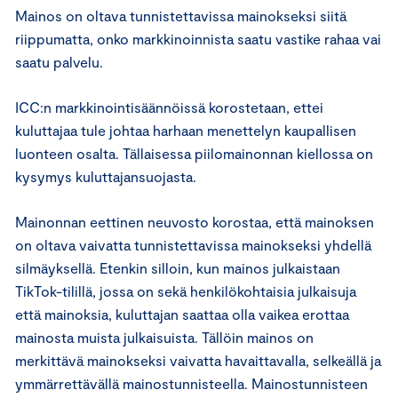
Mainos on oltava tunnistettavissa mainokseksi siitä
riippumatta, onko markkinoinnista saatu vastike rahaa vai
saatu palvelu.
ICC:n markkinointisäännöissä korostetaan, ettei
kuluttajaa tule johtaa harhaan menettelyn kaupallisen
luonteen osalta. Tällaisessa piilomainonnan kiellossa on
kysymys kuluttajansuojasta.
Mainonnan eettinen neuvosto korostaa, että mainoksen
on oltava vaivatta tunnistettavissa mainokseksi yhdellä
silmäyksellä. Etenkin silloin, kun mainos julkaistaan
TikTok-tilillä, jossa on sekä henkilökohtaisia julkaisuja
että mainoksia, kuluttajan saattaa olla vaikea erottaa
mainosta muista julkaisuista. Tällöin mainos on
merkittävä mainokseksi vaivatta havaittavalla, selkeällä ja
ymmärrettävällä mainostunnisteella. Mainostunnisteen