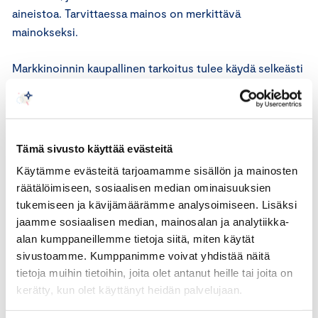
aineistoa. Tarvittaessa mainos on merkittävä
mainokseksi.
Markkinoinnin kaupallinen tarkoitus tulee käydä selkeästi
ilmi. Kuluttajaa ei tule johtaa harhaan menettelyn
kaupallisen luonteen osalta. Tuotteen markkinointia ei
tule naamioida esimerkiksi markkinatutkimukseksi,
kuluttajakyselyksi, käyttäjän tuottamaksi sisällöksi,
Tämä sivusto käyttää evästeitä
yksityiseksi blogiksi, henkilökohtaiseksi julkaisuksi
Käytämme evästeitä tarjoamamme sisällön ja mainosten
sosiaalisessa mediassa tai riippumattomaksi
räätälöimiseen, sosiaalisen median ominaisuuksien
arvosteluksi.
tukemiseen ja kävijämäärämme analysoimiseen. Lisäksi
jaamme sosiaalisen median, mainosalan ja analytiikka-
ICC:n markkinointisääntöjen 23 artiklan toisen kappaleen
alan kumppaneillemme tietoja siitä, miten käytät
mukaan markkinoija on vastuussa kaikesta
sivustoamme. Kumppanimme voivat yhdistää näitä
markkinoinnistaan.
tietoja muihin tietoihin, joita olet antanut heille tai joita on
kerätty, kun olet käyttänyt heidän palvelujaan.
ICC:n markkinointisääntöjen suoramarkkinointia ja