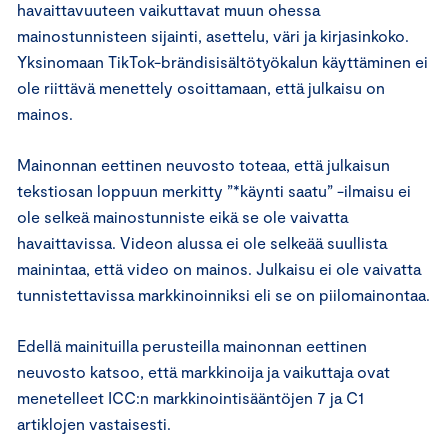
havaittavuuteen vaikuttavat muun ohessa
mainostunnisteen sijainti, asettelu, väri ja kirjasinkoko.
Yksinomaan TikTok-brändisisältötyökalun käyttäminen ei
ole riittävä menettely osoittamaan, että julkaisu on
mainos.
Mainonnan eettinen neuvosto toteaa, että julkaisun
tekstiosan loppuun merkitty ”*käynti saatu” -ilmaisu ei
ole selkeä mainostunniste eikä se ole vaivatta
havaittavissa. Videon alussa ei ole selkeää suullista
mainintaa, että video on mainos. Julkaisu ei ole vaivatta
tunnistettavissa markkinoinniksi eli se on piilomainontaa.
Edellä mainituilla perusteilla mainonnan eettinen
neuvosto katsoo, että markkinoija ja vaikuttaja ovat
menetelleet ICC:n markkinointisääntöjen 7 ja C1
artiklojen vastaisesti.