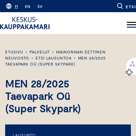
Skip
FI
EN
SV
ETSI
to
content
ETUSIVU
›
PALVELUT
›
MAINONNAN EETTINEN
NEUVOSTO
›
ETSI LAUSUNTOA
›
MEN 28/2025
TAEVAPARK OÜ (SUPER SKYPARK)
MEN 28/2025
Taevapark Oü
(Super Skypark)
LAUSUNTO: