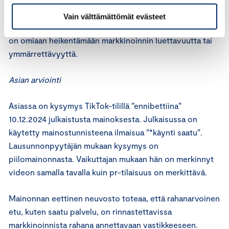
Tulee välttää sellaisen kuvan, äänen tai tekstin käyttöä,
Vain välttämättömät evästeet
joka kokonsa tai muun visuaalisen ominaisuutensa vuoksi
on omiaan heikentämään markkinoinnin luettavuutta tai
ymmärrettävyyttä.
Asian arviointi
Asiassa on kysymys TikTok-tilillä ”ennibettiina”
10.12.2024 julkaistusta mainoksesta. Julkaisussa on
käytetty mainostunnisteena ilmaisua ”*käynti saatu”.
Lausunnonpyytäjän mukaan kysymys on
piilomainonnasta. Vaikuttajan mukaan hän on merkinnyt
videon samalla tavalla kuin pr-tilaisuus on merkittävä.
Mainonnan eettinen neuvosto toteaa, että rahanarvoinen
etu, kuten saatu palvelu, on rinnastettavissa
markkinoinnista rahana annettavaan vastikkeeseen.