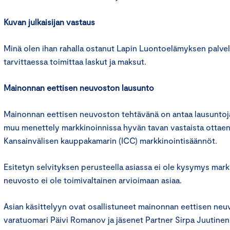
Kuvan julkaisijan vastaus
Minä olen ihan rahalla ostanut Lapin Luontoelämyksen palvelu
tarvittaessa toimittaa laskut ja maksut.
Mainonnan eettisen neuvoston lausunto
Mainonnan eettisen neuvoston tehtävänä on antaa lausuntoja 
muu menettely markkinoinnissa hyvän tavan vastaista otta
Kansainvälisen kauppakamarin (ICC) markkinointisäännöt.
Esitetyn selvityksen perusteella asiassa ei ole kysymys markk
neuvosto ei ole toimivaltainen arvioimaan asiaa.
Asian käsittelyyn ovat osallistuneet mainonnan eettisen ne
varatuomari Päivi Romanov ja jäsenet Partner Sirpa Juutinen