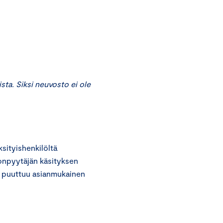
a. Siksi neuvosto ei ole
ityishenkilöltä
nonpyytäjän käsityksen
ä puuttuu asianmukainen