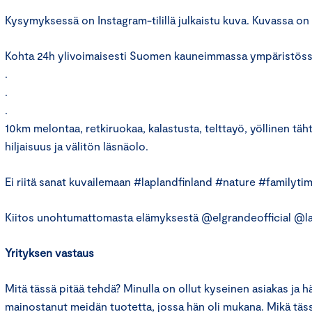
Kysymyksessä on Instagram-tilillä julkaistu kuva. Kuvassa on 
Kohta 24h ylivoimaisesti Suomen kauneimmassa ympäristös
.
.
.
10km melontaa, retkiruokaa, kalastusta, telttayö, yöllinen tähti
hiljaisuus ja välitön läsnäolo.
Ei riitä sanat kuvailemaan #laplandfinland #nature #familyti
Kiitos unohtumattomasta elämyksestä @elgrandeofficial @l
Yrityksen vastaus
Mitä tässä pitää tehdä? Minulla on ollut kyseinen asiakas ja h
mainostanut meidän tuotetta, jossa hän oli mukana. Mikä täss