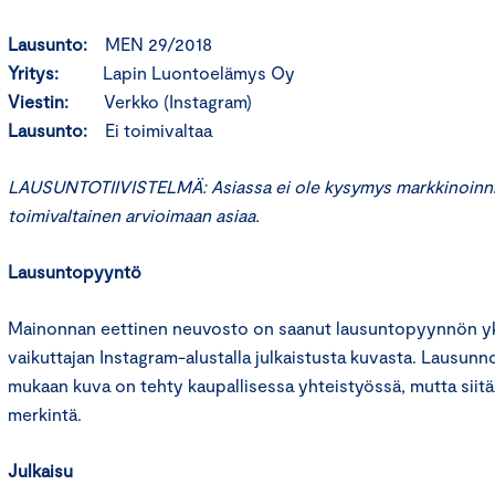
Lausunto:
MEN 29/2018
Yritys:
Lapin Luontoelämys Oy
Viestin:
Verkko (Instagram)
Lausunto:
Ei toimivaltaa
LAUSUNTOTIIVISTELMÄ: Asiassa ei ole kysymys markkinoinnist
toimivaltainen arvioimaan asiaa.
Lausuntopyyntö
Mainonnan eettinen neuvosto on saanut lausuntopyynnön yks
vaikuttajan Instagram-alustalla julkaistusta kuvasta. Lausun
mukaan kuva on tehty kaupallisessa yhteistyössä, mutta siit
merkintä.
Julkaisu