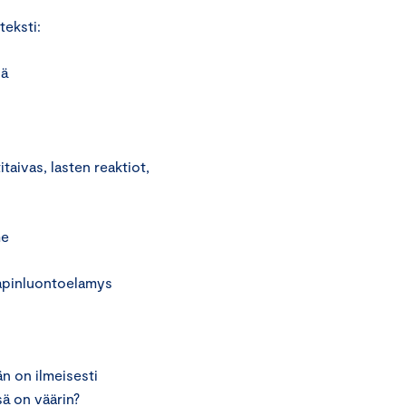
teksti:
sä
taivas, lasten reaktiot,
me
apinluontoelamys
än on ilmeisesti
ä on väärin?