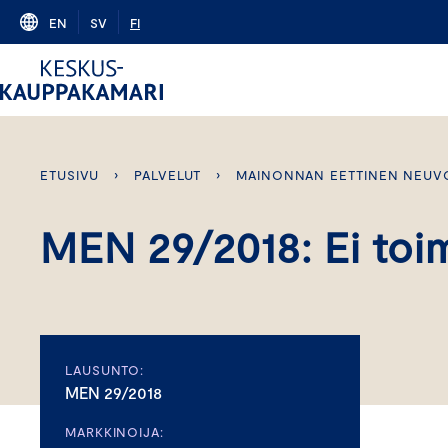
Skip
EN
SV
FI
to
content
ETUSIVU
›
PALVELUT
›
MAINONNAN EETTINEN NEUV
MEN 29/2018: Ei toim
LAUSUNTO:
MEN 29/2018
MARKKINOIJA: