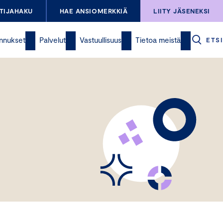
TIJAHAKU
HAE ANSIOMERKKIÄ
LIITY JÄSENEKSI
nnukset
Palvelut
Vastuullisuus
Tietoa meistä
ETSI