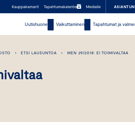
Kauppakamarit
Tapahtumakalenteri
Medialle
ASIANTUN
Uutishuone
Vaikuttaminen
Tapahtumat ja valme
OSTO
›
ETSI LAUSUNTOA
›
MEN 29/2018: EI TOIMIVALTAA
ivaltaa