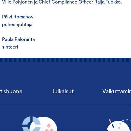
Ville Pohjonen ja Chief Compliance Officer Raija Tuokko.
Päivi Romanov
puheenjohtaja
Paula Paloranta
sihteeri
tishuone
Julkaisut
Vaikuttami