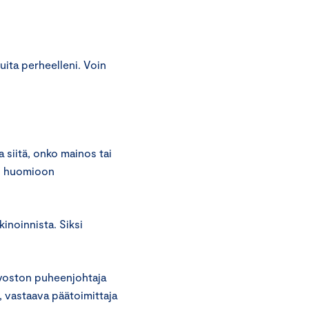
ita perheelleni. Voin
siitä, onko mainos tai
en huomioon
inoinnista. Siksi
uvoston puheenjohtaja
, vastaava päätoimittaja