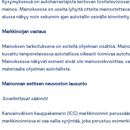
Kysymyksessä on autoharrastajista kertovan tositelevisiosar
mainos. Mainoksessa on useita lyhyitä otteita mainostettava
alussa näkyy noin sekunnin ajan autotallin seinälle kiinnitetty
Markkinoijan vastaus
Mainoksen tarkoituksena on esitellä ohjelman sisältöä. Mai
kuvattu tamperelaisessa autotallissa oikeasti toimivaa auto
Mainoksessa näkyvät esineet eivät ole mainosrekvisiittaa, va
materiaalia ohjelman autotallista.
Mainonnan eettisen neuvoston lausunto
Sovellettavat säännöt
Kansainvälisen kauppakamarin (ICC) markkinoinnin perussään
markkinoinnissa ei saa sallia syrjintää, joka perustuu esimer