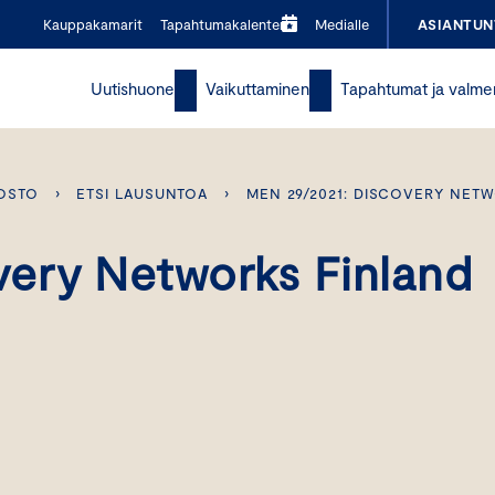
Kauppakamarit
Tapahtumakalenteri
Medialle
ASIANTUN
Uutishuone
Vaikuttaminen
Tapahtumat ja valme
OSTO
›
ETSI LAUSUNTOA
›
MEN 29/2021: DISCOVERY NET
ery Networks Finland