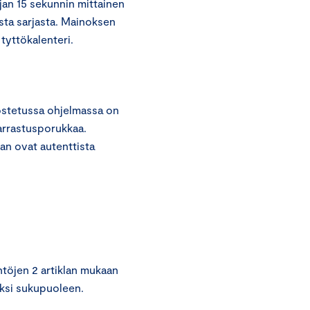
jan 15 sekunnin mittainen
sta sarjasta. Mainoksen
 tyttökalenteri.
nostetussa ohjelmassa on
harrastusporukkaa.
an ovat autenttista
töjen 2 artiklan mukaan
kiksi sukupuoleen.