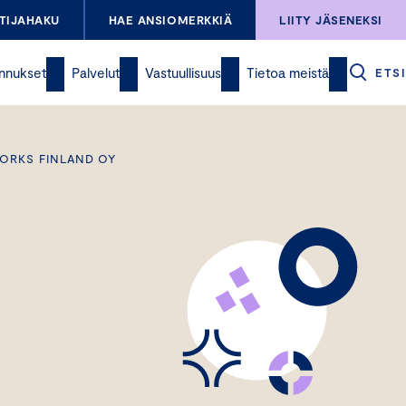
TIJAHAKU
HAE ANSIOMERKKIÄ
LIITY JÄSENEKSI
nnukset
Palvelut
Vastuullisuus
Tietoa meistä
ETSI
WORKS FINLAND OY