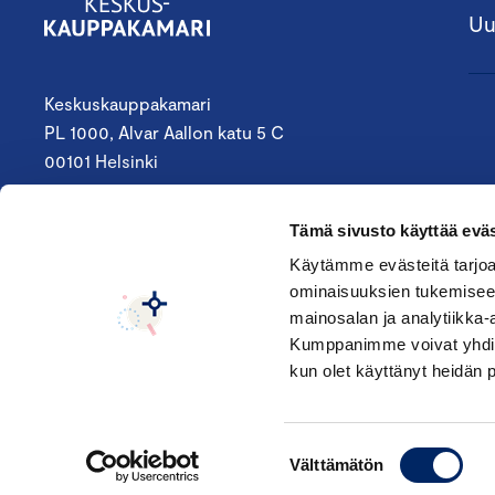
Uu
Keskuskauppakamari
PL 1000, Alvar Aallon katu 5 C
00101 Helsinki
09 4242 6200
Tämä sivusto käyttää eväs
keskuskauppakamari@chamber.fi
Käytämme evästeitä tarjoa
ominaisuuksien tukemisee
Seuraa meitä:
mainosalan ja analytiikka-
Kumppanimme voivat yhdistää 
kun olet käyttänyt heidän 
Suostumuksen
Välttämätön
valinta
© Keskuskauppakamari 2026