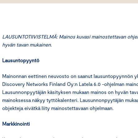
LAUSUNTOTIIVISTELMÄ: Mainos kuvasi mainostettavan ohjelm
hyvän tavan mukainen.
Lausuntopyyntö
Mainonnan eettinen neuvosto on saanut lausuntopyynnön yks
Discovery Networks Finland Oy:n Latela 6.0 -ohjelman main
Lausunnonpyytäjän käsityksen mukaan mainos on hyvän tava
mainoksessa näkyy tyttökalenteri. Lausunnonpyytäjän mukaan
objekteja eivätkä liity mainostettavaan ohjelmaan.
Markkinointi