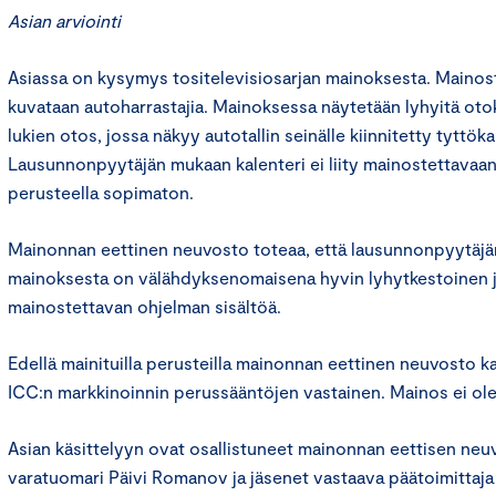
Asian arviointi
Asiassa on kysymys tositelevisiosarjan mainoksesta. Mainos
kuvataan autoharrastajia. Mainoksessa näytetään lyhyitä oto
lukien otos, jossa näkyy autotallin seinälle kiinnitetty tyttöka
Lausunnonpyytäjän mukaan kalenteri ei liity mainostettavaan
perusteella sopimaton.
Mainonnan eettinen neuvosto toteaa, että lausunnonpyytäjän
mainoksesta on välähdyksenomaisena hyvin lyhytkestoinen j
mainostettavan ohjelman sisältöä.
Edellä mainituilla perusteilla mainonnan eettinen neuvosto k
ICC:n markkinoinnin perussääntöjen vastainen. Mainos ei ole
Asian käsittelyyn ovat osallistuneet mainonnan eettisen ne
varatuomari Päivi Romanov ja jäsenet vastaava päätoimittaja 