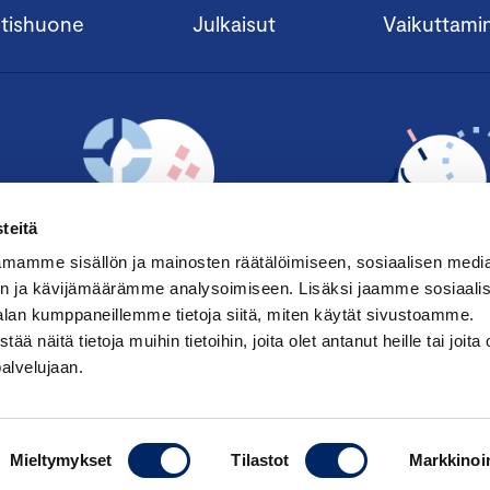
tishuone
Julkaisut
Vaikuttami
teitä
mamme sisällön ja mainosten räätälöimiseen, sosiaalisen medi
n ja kävijämäärämme analysoimiseen. Lisäksi jaamme sosiaali
alan kumppaneillemme tietoja siitä, miten käytät sivustoamme.
TILAA UUTISKIRJE ›
LIITY JÄSENE
näitä tietoja muihin tietoihin, joita olet antanut heille tai joita 
palvelujaan.
Mieltymykset
Tilastot
Markkinoin
Saavutettavuusseloste
|
Keskuskau