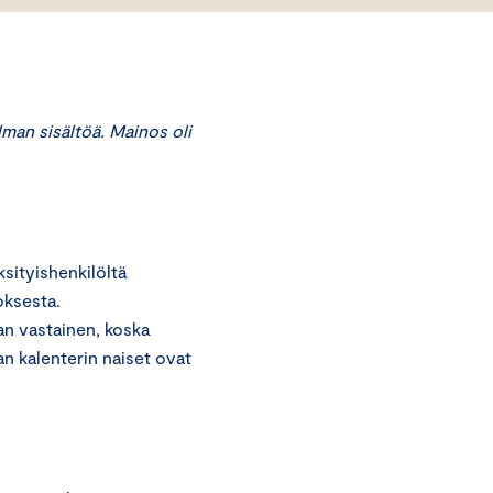
an sisältöä. Mainos oli
ityishenkilöltä
oksesta.
n vastainen, koska
 kalenterin naiset ovat