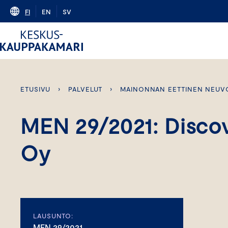
Skip
FI
EN
SV
to
content
ETUSIVU
›
PALVELUT
›
MAINONNAN EETTINEN NEUV
MEN 29/2021: Discov
Oy
LAUSUNTO:
MEN 29/2021