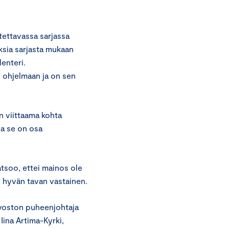
tettavassa sarjassa
ksia sarjasta mukaan
lenteri.
 ohjelmaan ja on sen
 viittaama kohta
a se on osa
atsoo, ettei mainos ole
 hyvän tavan vastainen.
uvoston puheenjohtaja
Iina Artima-Kyrki,