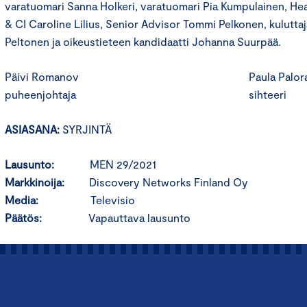
varatuomari Sanna Holkeri, varatuomari Pia Kumpulainen, He
& CI Caroline Lilius, Senior Advisor Tommi Pelkonen, kulutta
Peltonen ja oikeustieteen kandidaatti Johanna Suurpää.
Päivi Romanov Paula Paloran
puheenjohtaja sihteeri
ASIASANA:
SYRJINTÄ
Lausunto:
MEN 29/2021
Markkinoija:
Discovery Networks Finland Oy
Media:
Televisio
Päätös:
Vapauttava lausunto