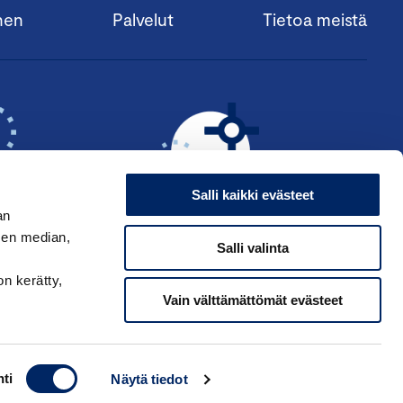
nen
Palvelut
Tietoa meistä
Salli kaikki evästeet
an
sen median,
Salli valinta
KSI ›
HAE ANSIOMERKKIÄ ›
on kerätty,
Vain välttämättömät evästeet
ti
Näytä tiedot
ppakamarin tietosuojaseloste
|
Käyttöehdot
|
Muuta evästeasetuksia