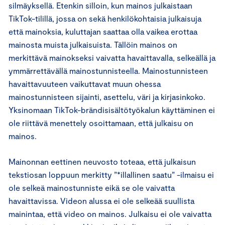
silmäyksellä. Etenkin silloin, kun mainos julkaistaan
TikTok-tilillä, jossa on sekä henkilökohtaisia julkaisuja
että mainoksia, kuluttajan saattaa olla vaikea erottaa
mainosta muista julkaisuista. Tällöin mainos on
merkittävä mainokseksi vaivatta havaittavalla, selkeällä ja
ymmärrettävällä mainostunnisteella. Mainostunnisteen
havaittavuuteen vaikuttavat muun ohessa
mainostunnisteen sijainti, asettelu, väri ja kirjasinkoko.
Yksinomaan TikTok-brändisisältötyökalun käyttäminen ei
ole riittävä menettely osoittamaan, että julkaisu on
mainos.
Mainonnan eettinen neuvosto toteaa, että julkaisun
tekstiosan loppuun merkitty ”*illallinen saatu” -ilmaisu ei
ole selkeä mainostunniste eikä se ole vaivatta
havaittavissa. Videon alussa ei ole selkeää suullista
mainintaa, että video on mainos. Julkaisu ei ole vaivatta