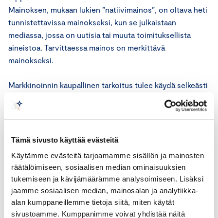
Mainoksen, mukaan lukien ”natiivimainos”, on oltava heti
tunnistettavissa mainokseksi, kun se julkaistaan
mediassa, jossa on uutisia tai muuta toimituksellista
aineistoa. Tarvittaessa mainos on merkittävä
mainokseksi.
Markkinoinnin kaupallinen tarkoitus tulee käydä selkeästi
ilmi. Kuluttajaa ei tule johtaa harhaan menettelyn
kaupallisen luonteen osalta. Tuotteen markkinointia ei
tule naamioida esimerkiksi markkinatutkimukseksi,
kuluttajakyselyksi, käyttäjän tuottamaksi sisällöksi,
Tämä sivusto käyttää evästeitä
yksityiseksi blogiksi, henkilökohtaiseksi julkaisuksi
Käytämme evästeitä tarjoamamme sisällön ja mainosten
sosiaalisessa mediassa tai riippumattomaksi
räätälöimiseen, sosiaalisen median ominaisuuksien
arvosteluksi.
tukemiseen ja kävijämäärämme analysoimiseen. Lisäksi
jaamme sosiaalisen median, mainosalan ja analytiikka-
ICC:n markkinointisääntöjen 23 artiklan toisen kappaleen
alan kumppaneillemme tietoja siitä, miten käytät
mukaan markkinoija on vastuussa kaikesta
sivustoamme. Kumppanimme voivat yhdistää näitä