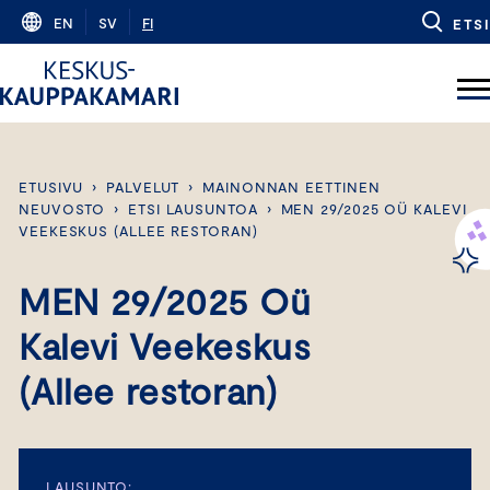
Skip
EN
SV
FI
ETSI
to
content
ETUSIVU
›
PALVELUT
›
MAINONNAN EETTINEN
NEUVOSTO
›
ETSI LAUSUNTOA
›
MEN 29/2025 OÜ KALEVI
VEEKESKUS (ALLEE RESTORAN)
MEN 29/2025 Oü
Kalevi Veekeskus
(Allee restoran)
LAUSUNTO: