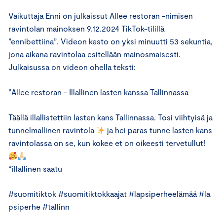
Vaikuttaja Enni on julkaissut Allee restoran -nimisen
ravintolan mainoksen 9.12.2024 TikTok-tilillä
”ennibettiina”. Videon kesto on yksi minuutti 53 sekuntia,
jona aikana ravintolaa esitellään mainosmaisesti.
Julkaisussa on videon ohella teksti:
”Allee restoran - Illallinen lasten kanssa Tallinnassa
Täällä illallistettiin lasten kans Tallinnassa. Tosi viihtyisä ja
tunnelmallinen ravintola
ja hei paras tunne lasten kans
ravintolassa on se, kun kokee et on oikeesti tervetullut!
*illallinen saatu
#suomitiktok #suomitiktokkaajat #lapsiperheelämää #la
psiperhe #tallinn