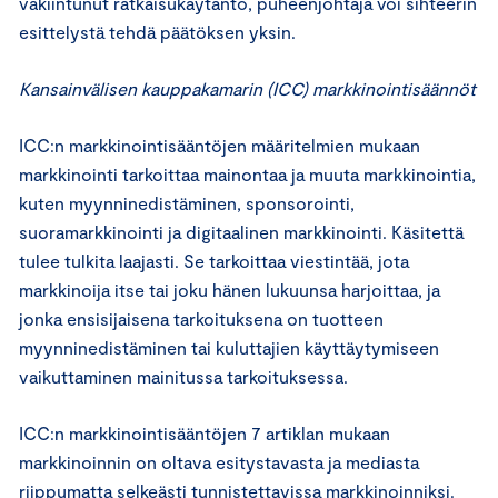
vakiintunut ratkaisukäytäntö, puheenjohtaja voi sihteerin
esittelystä tehdä päätöksen yksin.
Kansainvälisen kauppakamarin (ICC) markkinointisäännöt
ICC:n markkinointisääntöjen määritelmien mukaan
markkinointi tarkoittaa mainontaa ja muuta markkinointia,
kuten myynninedistäminen, sponsorointi,
suoramarkkinointi ja digitaalinen markkinointi. Käsitettä
tulee tulkita laajasti. Se tarkoittaa viestintää, jota
markkinoija itse tai joku hänen lukuunsa harjoittaa, ja
jonka ensisijaisena tarkoituksena on tuotteen
myynninedistäminen tai kuluttajien käyttäytymiseen
vaikuttaminen mainitussa tarkoituksessa.
ICC:n markkinointisääntöjen 7 artiklan mukaan
markkinoinnin on oltava esitystavasta ja mediasta
riippumatta selkeästi tunnistettavissa markkinoinniksi.