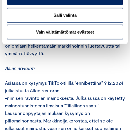
Markkinoijan tulee varmistaa, että sen sosiaalisen
median sivuston tai profiilin kaupallinen luonne ilmenee
Salli valinta
selkeästi, ja että niissä noudatetaan hyvää liiketapaa.
Tulee välttää sellaisen kuvan, äänen tai tekstin käyttöä,
Vain välttämättömät evästeet
joka kokonsa tai muun visuaalisen ominaisuutensa vuoksi
on omiaan heikentämään markkinoinnin luettavuutta tai
ymmärrettävyyttä.
Asian arviointi
Asiassa on kysymys TikTok-tilillä ”ennibettiina” 9.12.2024
julkaistusta Allee restoran
-nimisen ravintolan mainoksesta. Julkaisussa on käytetty
mainostunnisteena ilmaisua ”*illallinen saatu”.
Lausunnonpyytäjän mukaan kysymys on
piilomainonnasta. Markkinoija korostaa, ettei se ole
julkaissut mainosta, vaan sen on julkaissut suomalainen