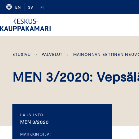
Skip
EN
SV
FI
to
content
ETUSIVU
›
PALVELUT
›
MAINONNAN EETTINEN NEUV
MEN 3/2020: Vepsäl
LAUSUNTO:
MEN 3/2020
MARKKINOIJA: