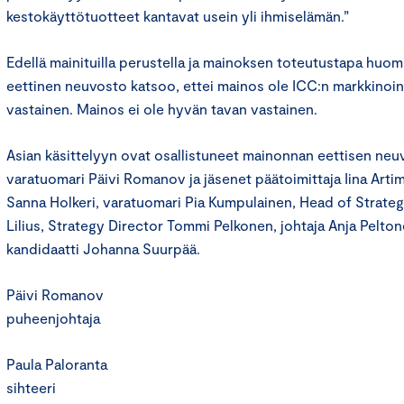
kestokäyttötuotteet kantavat usein yli ihmiselämän.”
Edellä mainituilla perustella ja mainoksen toteutustapa hu
eettinen neuvosto katsoo, ettei mainos ole ICC:n markkinoi
vastainen. Mainos ei ole hyvän tavan vastainen.
Asian käsittelyyn ovat osallistuneet mainonnan eettisen ne
varatuomari Päivi Romanov ja jäsenet päätoimittaja Iina Arti
Sanna Holkeri, varatuomari Pia Kumpulainen, Head of Strateg
Lilius, Strategy Director Tommi Pelkonen, johtaja Anja Pelton
kandidaatti Johanna Suurpää.
Päivi Romanov
puheenjohtaja
Paula Paloranta
sihteeri