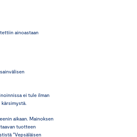
ettiin ainoastaan
nsainvälisen
noinnissa ei tule ilman
i kärsimystä.
weenin aikaan. Mainoksen
ttaavan tuotteen
stistä ”Vepsäläisen