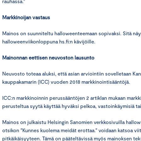
rauhassa.”
Markkinoijan vastaus
Mainos on suunniteltu halloweenteemaan sopivaksi. Sitä näyt
halloweenviikonloppuna hs.fi:n kävijöille.
Mainonnan eettisen neuvoston lausunto
Neuvosto toteaa aluksi, että asian arviointiin sovelletaan Ka
kauppakamarin (ICC) vuoden 2018 markkinointisääntöjä.
ICC:n markkinoinnin perussääntöjen 2 artiklan mukaan markki
perusteltua syytä käyttää hyväksi pelkoa, vastoinkäymisiä ta
Mainos on julkaistu Helsingin Sanomien verkkosivuilla hallo
otsikon ”Kunnes kuolema meidät erottaa.” voidaan katsoa vii
pitkäikäisyyteen. Tämä on pääteltävissä myös mainoksen tek