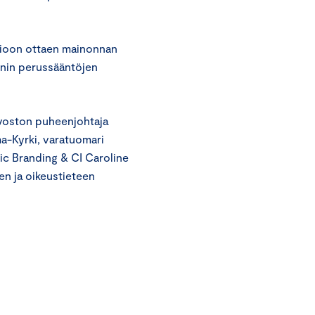
omioon ottaen mainonnan
nnin perussääntöjen
uvoston puheenjohtaja
ma-Kyrki, varatuomari
ic Branding & CI Caroline
en ja oikeustieteen