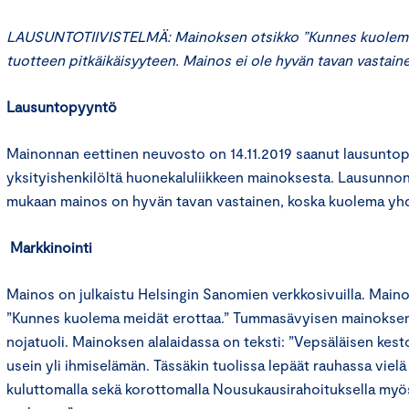
LAUSUNTOTIIVISTELMÄ: Mainoksen otsikko ”Kunnes kuolema m
tuotteen pitkäikäisyyteen. Mainos ei ole hyvän tavan vastain
Lausuntopyyntö
Mainonnan eettinen neuvosto on 14.11.2019 saanut lausunt
yksityishenkilöltä huonekaluliikkeen mainoksesta. Lausunno
mukaan mainos on hyvän tavan vastainen, koska kuolema yhd
Markkinointi
Mainos on julkaistu Helsingin Sanomien verkkosivuilla. Maino
”Kunnes kuolema meidät erottaa.” Tummasävyisen mainoksen
nojatuoli. Mainoksen alalaidassa on teksti: ”Vepsäläisen kes
usein yli ihmiselämän. Tässäkin tuolissa lepäät rauhassa vielä
kuluttomalla sekä korottomalla Nousukausirahoituksella myö