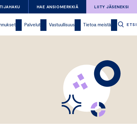
TIJAHAKU
HAE ANSIOMERKKIÄ
LIITY JÄSENEKSI
nnukset
Palvelut
Vastuullisuus
Tietoa meistä
ETSI