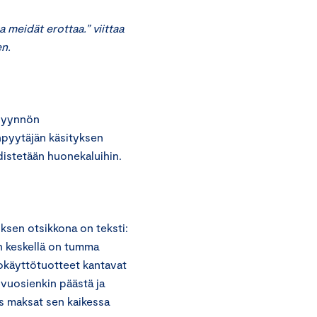
eidät erottaa.” viittaa
en.
opyynnön
npyytäjän käsityksen
istetään huonekaluihin.
ksen otsikkona on teksti:
 keskellä on tumma
tokäyttötuotteet kantavat
 vuosienkin päästä ja
s maksat sen kaikessa