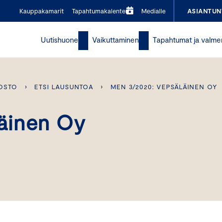
Kauppakamarit
Tapahtumakalenteri
Medialle
ASIANTUN
Uutishuone
Vaikuttaminen
Tapahtumat ja valme
OSTO
›
ETSI LAUSUNTOA
›
MEN 3/2020: VEPSÄLÄINEN OY
äinen Oy