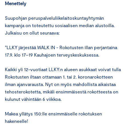
Menettely
Suupohjan peruspalveluliikelaitoskuntayhtymän
kampanja on toteutettu sosiaalisen median alustoilla.
Julkaisu on ollut seuraava:
”LLKY järjestää WALK IN - Rokotusten illan perjantaina
17.9. klo 17–19 Kauhajoen terveyskeskuksessa.
Kaikki yli 12-vuotiaat LLKY:n alueen asukkaat voivat tulla
Rokotusten iltaan ottamaan 1. tai 2. koronarokotteen
ilman ajanvarausta. Nyt on myös mahdollista aikaistaa
tehosterokotetta, mikäli ensimmäisestä rokotteesta on
kulunut vähintään 6 viikkoa.
Makea yllätys 150:lle ensimmäiselle rokotuksen
hakeneelle!