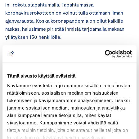
in -rokotustapahtumalla. Tapahtumassa
koronavirusrokotteen on voinut tulla ottamaan ilman
ajanvarausta. Koska koronapandemia on ollut kaikille
raskas, halusimme piristää ihmisiä tarjoamalla makean
yllätyksen 150 henkilölle.
Tarkensimme 17.9.2021 klo 12.20 mainoksessa mainittua
yllätystä seuraavasti: "Haluamme tarkentaa rokotusillan
mainoksessa mainittua makeaa yllätystä, joka on
Tämä sivusto käyttää evästeitä
aiheuttanut epäselvyyttä. Halusimme piristää hyvän
mielen eleenä Kauppojen yö -tapahtuman kävijöitä
Käytämme evästeitä tarjoamamme sisällön ja mainosten
suklaalevyllä näin korona-ajan keskellä. Eli suklaan voi
räätälöimiseen, sosiaalisen median ominaisuuksien
tukemiseen ja kävijämäärämme analysoimiseen. Lisäksi
tulla noutamaan kaikki halukkaat. Suklaa ei ole millään
jaamme sosiaalisen median, mainosalan ja analytiikka-
tavalla sidottu rokottautumiseen."
alan kumppaneillemme tietoja siitä, miten käytät
sivustoamme. Kumppanimme voivat yhdistää näitä
Tarkennusta on tiedotettu laajasti. Julkaisimme viestin
tietoja muihin tietoihin, joita olet antanut heille tai joita on
samassa some-kanavassa kuin mainoksen. Lisäksi
kerätty, kun olet käyttänyt heidän palvelujaan.