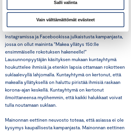
Salli valinta
Asian arviointi
Vain välttämättömät evästeet
Asiassa on kysymys liikelaitoskuntayhtymän
Instagramissa ja Facebookissa julkaistusta kampanjasta,
jossa on ollut maininta ”Makea yllätys 150:lle
ensimmäiselle rokotuksen hakeneelle!”
Lausunnonpyytäjän käsityksen mukaan kuntayhtymä
houkuttelee ihmisiä ja etenkin lapsia ottamaan rokotteen
suklaalevyllä lahjomalla. Kuntayhtymä on kertonut, että
makealla yllätyksellä on haluttu piristää ihmisiä raskaan
korona-ajan keskellä. Kuntayhtymä on kertonut
ilmoittaneensa myöhemmin, että kaikki halukkaat voivat
tulla noutamaan suklaan.
Mainonnan eettinen neuvosto toteaa, että asiassa ei ole
kysymys kaupallisesta kampanjasta. Mainonnan eettinen