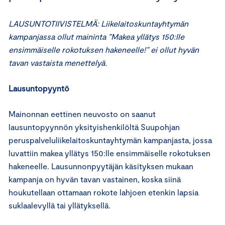
LAUSUNTOTIIVISTELMÄ: Liikelaitoskuntayhtymän
kampanjassa ollut maininta
”Makea yllätys 150:lle
ensimmäiselle rokotuksen hakeneelle!” ei ollut hyvän
tavan vastaista menettelyä.
Lausuntopyyntö
Mainonnan eettinen neuvosto on saanut
lausuntopyynnön yksityishenkilöltä Suupohjan
peruspalveluliikelaitoskuntayhtymän kampanjasta, jossa
luvattiin makea yllätys 150:lle ensimmäiselle rokotuksen
hakeneelle. Lausunnonpyytäjän käsityksen mukaan
kampanja on hyvän tavan vastainen, koska siinä
houkutellaan ottamaan rokote lahjoen etenkin lapsia
suklaalevyllä tai yllätyksellä.