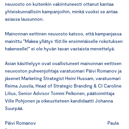
neuvosto on kuitenkin vakiintuneesti ottanut kantaa
yhteiskunnallisiin kampanjoihin, minkä vuoksi se antaa
asiassa lausunnon.
Mainonnan eettinen neuvosto katsoo, että kampanjassa
mainittu ”Makea yllätys 150:lle ensimmäiselle rokotuksen
hakeneelle!” ei ole hyvän tavan vastaista menettelyä.
Asian käsittelyyn ovat osallistuneet mainonnan eettisen
neuvoston puheenjohtaja varatuomari Päivi Romanov ja
jäsenet Marketing Strategist Heini Hussam, varatuomari
Reima Jussila, Head of Strategic Branding & CI Caroline
Lilius, Senior Advisor Tommi Pelkonen, päätoimittaja
Ville Pohjonen ja oikeustieteen kandidaatti Johanna
Suurpää.
Päivi Romanov Paula