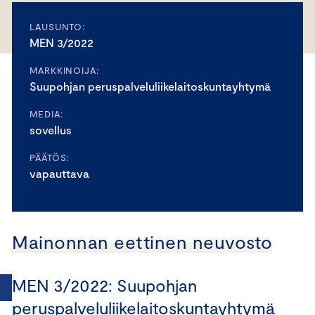
LAUSUNTO:
MEN 3/2022
MARKKINOIJA:
Suupohjan peruspalveluliikelaitoskuntayhtymä
MEDIA:
sovellus
PÄÄTÖS:
vapauttava
Mainonnan eettinen neuvosto
MEN 3/2022: Suupohjan
peruspalveluliikelaitoskuntayhtymä