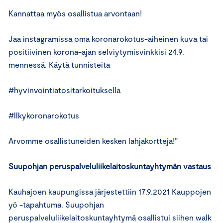
Kannattaa myös osallistua arvontaan!
Jaa instagramissa oma koronarokotus-aiheinen kuva tai
positiivinen korona-ajan selviytymisvinkkisi 24.9.
mennessä. Käytä tunnisteita
#hyvinvointiatositarkoituksella
#llkykoronarokotus
Arvomme osallistuneiden kesken lahjakortteja!”
Suupohjan peruspalveluliikelaitoskuntayhtymän vastaus
Kauhajoen kaupungissa järjestettiin 17.9.2021 Kauppojen
yö -tapahtuma. Suupohjan
peruspalveluliikelaitoskuntayhtymä osallistui siihen walk