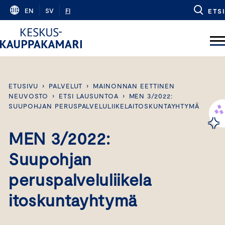
Skip
EN
SV
FI
ETSI
to
content
ETUSIVU
›
PALVELUT
›
MAINONNAN EETTINEN
NEUVOSTO
›
ETSI LAUSUNTOA
›
MEN 3/2022:
SUUPOHJAN PERUSPALVELULIIKELAITOSKUNTAYHTYMÄ
MEN 3/2022:
Suupohjan
peruspalveluliikela
itoskuntayhtymä