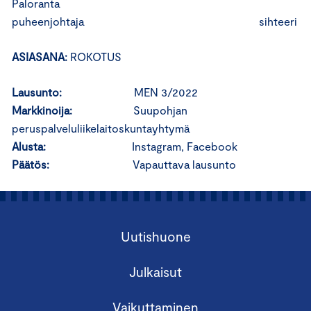
Paloranta
puheenjohtaja sihteeri
ASIASANA:
ROKOTUS
Lausunto:
MEN 3/2022
Markkinoija:
Suupohjan
peruspalveluliikelaitoskuntayhtymä
Alusta:
Instagram, Facebook
Päätös:
Vapauttava lausunto
Uutishuone
Julkaisut
Vaikuttaminen