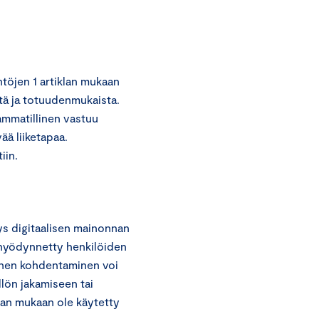
töjen 1 artiklan mukaan
stä ja totuudenmukaista.
ammatillinen vastuu
ää liiketapaa.
iin.
s digitaalisen mainonnan
hyödynnetty henkilöiden
ainen kohdentaminen voi
llön jakamiseen tai
jan mukaan ole käytetty