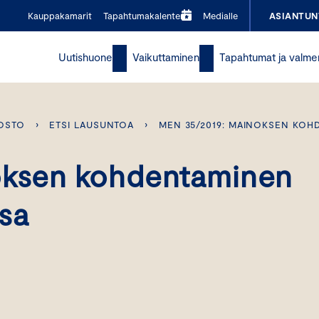
Kauppakamarit
Tapahtumakalenteri
Medialle
ASIANTUN
Uutishuone
Vaikuttaminen
Tapahtumat ja valme
OSTO
›
ETSI LAUSUNTOA
›
MEN 35/2019: MAINOKSEN KOH
oksen kohdentaminen
sa