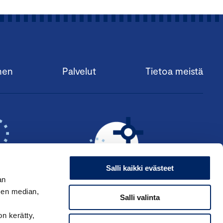
nen
Palvelut
Tietoa meistä
Salli kaikki evästeet
an
sen median,
Salli valinta
KSI ›
HAE ANSIOMERKKIÄ ›
on kerätty,