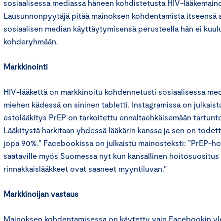
sosiaalisessa mediassa häneen kohdistetusta HIV-lääkemain
Lausunnonpyytäjä pitää mainoksen kohdentamista itseensä a
sosiaalisen median käyttäytymisensä perusteella hän ei kuul
kohderyhmään.
Markkinointi
HIV-lääkettä on markkinoitu kohdennetusti sosiaalisessa me
miehen kädessä on sininen tabletti. Instagramissa on julkaist
estolääkitys PrEP on tarkoitettu ennaltaehkäisemään tartunto
Lääkitystä harkitaan yhdessä lääkärin kanssa ja sen on todett
jopa 90%.” Facebookissa on julkaistu mainosteksti: ”PrEP-ho
saataville myös Suomessa nyt kun kansallinen hoitosuositus o
rinnakkaislääkkeet ovat saaneet myyntiluvan.”
Markkinoijan vastaus
Mainoksen kohdentamisessa on käytetty vain Facebookin yleis