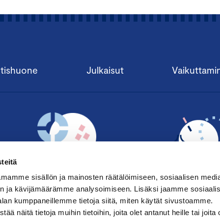
tishuone
Julkaisut
Vaikuttami
teitä
mamme sisällön ja mainosten räätälöimiseen, sosiaalisen medi
n ja kävijämäärämme analysoimiseen. Lisäksi jaamme sosiaali
alan kumppaneillemme tietoja siitä, miten käytät sivustoamme.
TILAA UUTISKIRJE ›
LIITY JÄSENE
näitä tietoja muihin tietoihin, joita olet antanut heille tai joita 