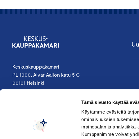
Uu
Keskuskauppakamari
PL 1000, Alvar Aallon katu 5 C
00101 Helsinki
09 4242 6200
Tämä sivusto käyttää eväs
keskuskauppakamari@chamber.fi
Käytämme evästeitä tarjoa
ominaisuuksien tukemisee
Seuraa meitä:
mainosalan ja analytiikka-
Kumppanimme voivat yhdistää 