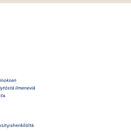
inoksen
ytöstä ilmeneviä
ta.
ityishenkilöltä