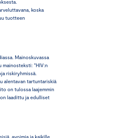
oksesta.
rveluttavana, koska
uu tuotteen
diassa. Mainoskuvassa
u mainosteksti: ”HIV:n
ja riskiryhmissä.
u alentavan tartuntariskiä
ito on tulossa laajemmin
n laadittu ja edulliset
iä, avoimia ja kaikille