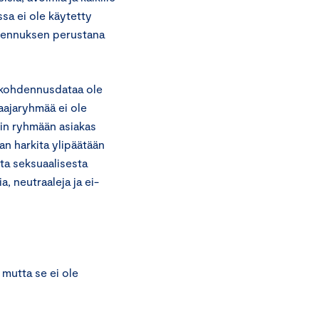
ssa ei ole käytetty
hdennuksen perustana
 kohdennusdataa ole
aajaryhmää ei ole
in ryhmään asiakas
an harkita ylipäätään
tta seksuaalisesta
, neutraaleja ja ei-
mutta se ei ole