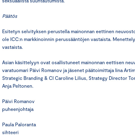
seksuaalista suuntautumista.
Päätös
Esitetyn selvityksen perustella mainonnan eettinen neuvosto
ole ICC:n markkinoinnin perussääntöjen vastaista. Menettely
vastaista.
Asian käsittelyyn ovat osallistuneet mainonnan eettisen ne
varatuomari Päivi Romanov ja jäsenet päätoimittaja Iina Arti
Strategic Branding & CI Caroline Lilius, Strategy Director To
Anja Peltonen.
Päivi Romanov
puheenjohtaja
Paula Paloranta
sihteeri