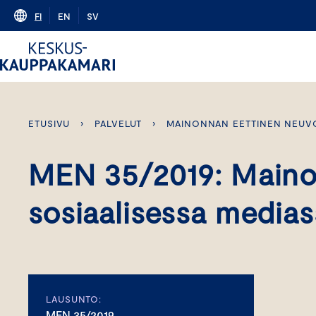
Skip
FI
EN
SV
to
content
ETUSIVU
›
PALVELUT
›
MAINONNAN EETTINEN NEUV
MEN 35/2019: Main
sosiaalisessa medias
LAUSUNTO:
MEN 35/2019