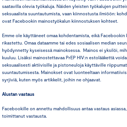
saatavilla olevia työkaluja. Näiden yleisten työkalujen puittei
seksuaalista suuntautumista, vaan kiinnostusta ilmiöön: ko
ovat Facebookin mainostyökalun kiinnostuksen kohteet.
Emme ole käyttäneet omaa kohdentamista, eikä Facebookin
rikastettu. Omaa dataamme tai edes sosiaalisen median seur
hyödynnetty kyseisessä mainoksessa. Mainos ei yksilöi, mih
kuuluu. Lisäksi mainostettavaa PrEP HIV:n estolääkettä voida
seksuaalisesti aktiivisille ja pistoneuloja käyttäville riippuma
suuntautumisesta. Mainokset ovat luonteeltaan informatiivisia
syrjiviä, kuten myös artikkelit, joihin ne ohjaavat.
Alustan vastaus
Facebookille on annettu mahdollisuus antaa vastaus asiassa, 
toimittanut vastausta.