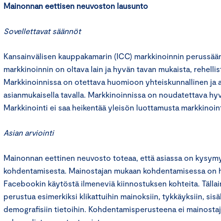
Mainonnan eettisen neuvoston lausunto
Sovellettavat säännöt
Kansainvälisen kauppakamarin (ICC) markkinoinnin perussään
markkinoinnin on oltava lain ja hyvän tavan mukaista, rehelli
Markkinoinnissa on otettava huomioon yhteiskunnallinen ja 
asianmukaisella tavalla. Markkinoinnissa on noudatettava hyv
Markkinointi ei saa heikentää yleisön luottamusta markkinoint
Asian arviointi
Mainonnan eettinen neuvosto toteaa, että asiassa on kysymy
kohdentamisesta. Mainostajan mukaan kohdentamisessa on 
Facebookin käytöstä ilmeneviä kiinnostuksen kohteita. Täll
perustua esimerkiksi klikattuihin mainoksiin, tykkäyksiin, sisä
demografisiin tietoihin. Kohdentamisperusteena ei mainosta