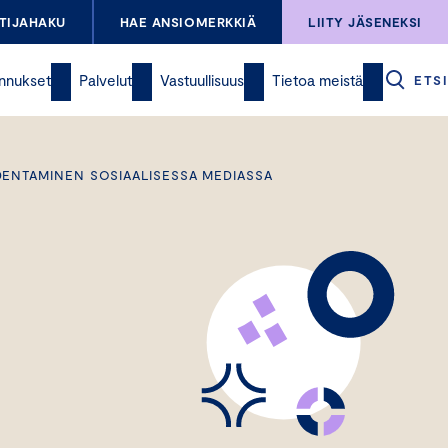
TIJAHAKU
HAE ANSIOMERKKIÄ
LIITY JÄSENEKSI
nnukset
Palvelut
Vastuullisuus
Tietoa meistä
ETSI
DENTAMINEN SOSIAALISESSA MEDIASSA