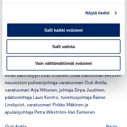
Mainonnan eettinen neuvosto toteaa, että pikavippien
tarjoaminen on sallittua, joten niiden markkinointikin on
Näytä tiedot
sallittua. Lausuntopyynnön kohteena olevan mainoksen
ilmaisu ”Kesän festarit tulossa, mutta rahat lopussa?” ei
Salli kaikki evästeet
ole hyvän tavan vastainen.
Edellä mainituilla perusteilla mainos ei ole ICC:n
Salli valinta
markkinoinnin perussääntöjen vastainen eikä siten hyvän
tavan vastainen.
Vain välttämättömät evästeet
Asian käsittelyyn ovat ottaneet osaa mainonnan eettisen
neuvoston puheenjohtaja varatuomari Outi Antila,
varatuomari Arja Hiltunen, johtaja Sirpa Juutinen,
päätoimittaja Lauri Kontro, toimitusjohtaja Rainer
Lindqvist, varatuomari Pirkko Mäkinen ja
apulaisjohtaja Petra Wikström-Van Eemeren.
Outi Antila Paula