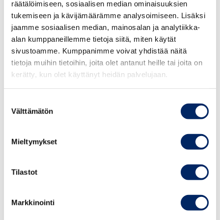
räätälöimiseen, sosiaalisen median ominaisuuksien
Mainoksen tarkoituksena on tukea Euroloan-brändiä.
tukemiseen ja kävijämäärämme analysoimiseen. Lisäksi
Mainostaja tekee jatkuvasti yhteistyötä Kuluttajaviraston
jaamme sosiaalisen median, mainosalan ja analytiikka-
kanssa ja seuraa heidän markkinointiohjeistuksiaan
alan kumppaneillemme tietoja siitä, miten käytät
kulutusluottojen osalta.
sivustoamme. Kumppanimme voivat yhdistää näitä
tietoja muihin tietoihin, joita olet antanut heille tai joita on
Mainonnan eettisen neuvoston lausunto
kerätty, kun olet käyttänyt heidän palvelujaan.
Kansainvälisen kauppakamarin (ICC) Markkinoinnin
Suostumuksen
perussääntöjen 1 artiklan mukaan markkinoinnin on
Välttämätön
valinta
oltava lain ja hyvän tavan mukaista, rehellistä ja
totuudenmukaista. Markkinoinnissa on otettava huomion
Mieltymykset
yhteiskunnallinen ja ammatillinen vastuu asianmukaisella
tavalla. Markkinoinnissa on noudatettava
Tilastot
elinkeinoelämässä yleisesti hyväksyttyjä
menettelytapoja. Markkinointi ei saa heikentää yleisön
luottamusta markkinointiin.
Markkinointi