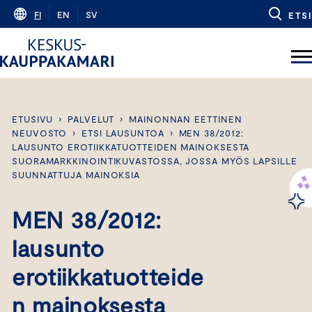
Skip
FI
EN
SV
ETSI
to
content
ETUSIVU
›
PALVELUT
›
MAINONNAN EETTINEN
NEUVOSTO
›
ETSI LAUSUNTOA
›
MEN 38/2012:
LAUSUNTO EROTIIKKATUOTTEIDEN MAINOKSESTA
SUORAMARKKINOINTIKUVASTOSSA, JOSSA MYÖS LAPSILLE
SUUNNATTUJA MAINOKSIA
MEN 38/2012:
lausunto
erotiikkatuotteide
n mainoksesta