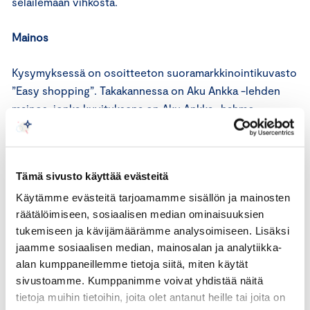
selailemaan vihkosta.
Mainos
Kysymyksessä on osoitteeton suoramarkkinointikuvasto
”Easy shopping”. Takakannessa on Aku Ankka -lehden
mainos, jonka kuvituksena on Aku Ankka -hahmo.
Lausuntopyynnön kohteena oleva mainos on koko
aukeaman mainos kuvaston sivuila 32 – 33. Mainoksessa
Tämä sivusto käyttää evästeitä
esitellään kuvin ja sanoin erilaisia erotiikkavälineitä ja
vaatteita. Mainoksessa on myös pornografisia kuvia.
Käytämme evästeitä tarjoamamme sisällön ja mainosten
räätälöimiseen, sosiaalisen median ominaisuuksien
tukemiseen ja kävijämäärämme analysoimiseen. Lisäksi
Mainostajan lausuma
jaamme sosiaalisen median, mainosalan ja analytiikka-
alan kumppaneillemme tietoja siitä, miten käytät
Mainostaja ei ole antanut asiasta lausumaa.
sivustoamme. Kumppanimme voivat yhdistää näitä
tietoja muihin tietoihin, joita olet antanut heille tai joita on
Mainonnan eettisen neuvoston lausunto