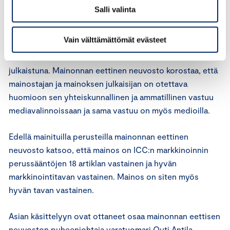
Salli valinta
Mainonnan eettinen neuvosto toteaa, että seksuaalisen
sisältönsä vuoksi kysymyksessä olevan kaltaiset
Vain välttämättömät evästeet
erotiikkatuotemainokset ovat lapsille sopimattomia
osoitteettomassa suoramarkkinointikuvastossa
julkaistuna. Mainonnan eettinen neuvosto korostaa, että
mainostajan ja mainoksen julkaisijan on otettava
huomioon sen yhteiskunnallinen ja ammatillinen vastuu
mediavalinnoissaan ja sama vastuu on myös medioilla.
Edellä mainituilla perusteilla mainonnan eettinen
neuvosto katsoo, että mainos on ICC:n markkinoinnin
perussääntöjen 18 artiklan vastainen ja hyvän
markkinointitavan vastainen. Mainos on siten myös
hyvän tavan vastainen.
Asian käsittelyyn ovat ottaneet osaa mainonnan eettisen
neuvoston puheenjohtaja varatuomari Outi Antila,