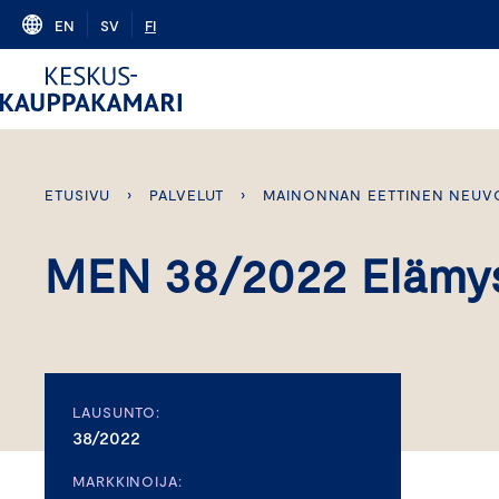
Skip
EN
SV
FI
to
content
ETUSIVU
›
PALVELUT
›
MAINONNAN EETTINEN NEUV
MEN 38/2022 Eläm
LAUSUNTO:
38/2022
MARKKINOIJA: