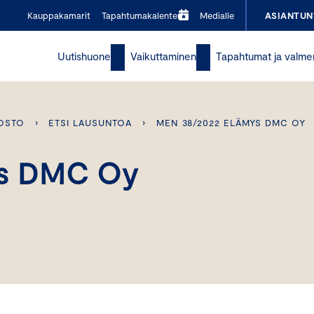
Kauppakamarit
Tapahtumakalenteri
Medialle
ASIANTUN
Uutishuone
Vaikuttaminen
Tapahtumat ja valme
OSTO
›
ETSI LAUSUNTOA
›
MEN 38/2022 ELÄMYS DMC OY
ys DMC Oy