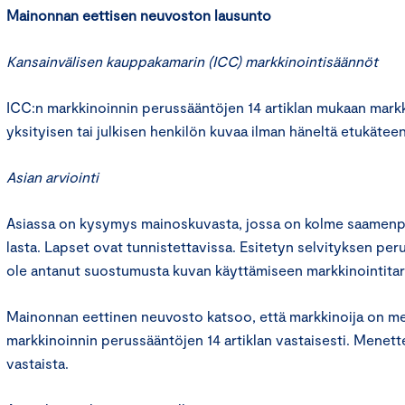
Mainonnan eettisen neuvoston lausunto
Kansainvälisen kauppakamarin (ICC) markkinointisäännöt
ICC:n markkinoinnin perussääntöjen 14 artiklan mukaan markki
yksityisen tai julkisen henkilön kuvaa ilman häneltä etukäte
Asian arviointi
Asiassa on kysymys mainoskuvasta, jossa on kolme saamen
lasta. Lapset ovat tunnistettavissa. Esitetyn selvityksen peru
ole antanut suostumusta kuvan käyttämiseen markkinointitar
Mainonnan eettinen neuvosto katsoo, että markkinoija on me
markkinoinnin perussääntöjen 14 artiklan vastaisesti. Menett
vastaista.