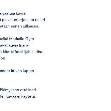
 saatuja kuvia.
palveluntarjoajilta tai eri
tetaan ennen julkaisua.
selkä Matkailu Oy:n
vat kuvia Inari-
t käyttöönsä Ijahis Idha -
öön.
taneet kuvan lupien
Elämyksen että Inari-
le. Kuvaa ei käytetä