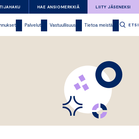
TIJAHAKU
HAE ANSIOMERKKIÄ
LIITY JÄSENEKSI
nnukset
Palvelut
Vastuullisuus
Tietoa meistä
ETSI