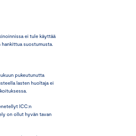
noinnissa ei tule käyttää
en hankittua suostumusta.
pukuun pukeutunutta
steella lasten huoltaja ei
koituksessa.
netellyt ICC:n
ely on ollut hyvän tavan