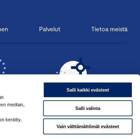
nen
Palvelut
Tietoa meistä
Salli kaikki evästeet
an
sen median,
Salli valinta
KSI ›
HAE ANSIOMERKKIÄ ›
on kerätty,
Vain välttämättömät evästeet