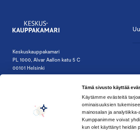
Uu
Keskuskauppakamari
PL 1000, Alvar Aallon katu 5 C
00101 Helsinki
09 4242 6200
Tämä sivusto käyttää eväs
keskuskauppakamari@chamber.fi
Käytämme evästeitä tarjoa
ominaisuuksien tukemisee
Seuraa meitä:
mainosalan ja analytiikka-
Kumppanimme voivat yhdistää 
kun olet käyttänyt heidän 