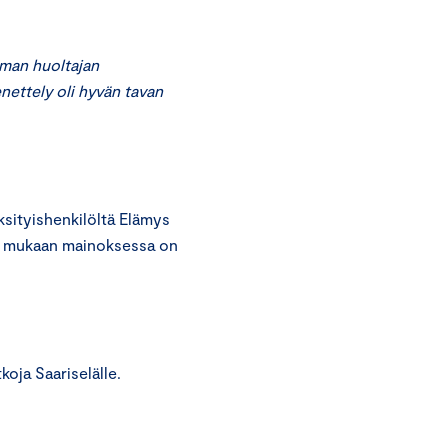
man huoltajan
nettely oli hyvän tavan
ityishenkilöltä Elämys
 mukaan mainoksessa on
oja Saariselälle.