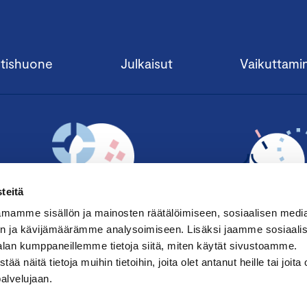
tishuone
Julkaisut
Vaikuttami
teitä
mamme sisällön ja mainosten räätälöimiseen, sosiaalisen medi
n ja kävijämäärämme analysoimiseen. Lisäksi jaamme sosiaali
alan kumppaneillemme tietoja siitä, miten käytät sivustoamme.
TILAA UUTISKIRJE ›
LIITY JÄSENE
näitä tietoja muihin tietoihin, joita olet antanut heille tai joita 
palvelujaan.