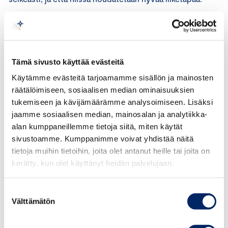
Tulee välttää sellaisen kuvan, äänen tai tekstin, käyttöä,
joka kokonsa tai muun visuaalisen ominaisuutensa vuoksi
on omiaan heikentämään markkinoinnin luettavuutta tai
Tämä sivusto käyttää evästeitä
ymmärrettävyyttä.
Käytämme evästeitä tarjoamamme sisällön ja mainosten
räätälöimiseen, sosiaalisen median ominaisuuksien
Tausta
tukemiseen ja kävijämäärämme analysoimiseen. Lisäksi
jaamme sosiaalisen median, mainosalan ja analytiikka-
Esitetyn selvityksen perusteella vaikuttaja on julkaissut
alan kumppaneillemme tietoja siitä, miten käytät
kuvia, joissa on Jotexin sienikoriste-esineitä esitteleviä
sivustoamme. Kumppanimme voivat yhdistää näitä
kuvia.
tietoja muihin tietoihin, joita olet antanut heille tai joita on
kerätty, kun olet käyttänyt heidän palvelujaan.
22.9.2021 julkaisu, jossa mainostetut sienikoriste-
esineet näkyvät. On mainostunniste.
Suostumuksen
1.10.2021 julkaisu, jossa näkyy samoja sienikoriste-
Välttämätön
valinta
esineitä ja muun ohessa teksti: (”Disclaimer: Teen
ajoittain yhteistyöta Jotexin kanssa ja tuotteet on