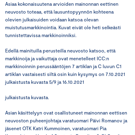
Asiaa kokonaisuutena arvioiden mainonnan eettinen
neuvosto toteaa, että lausuntopyynnön kohteena
olevien julkaisuiden voidaan katsoa olevan
muistutusmarkkinointia. Kuvat eivät ole heti selkeästi
tunnistettavissa markkinoinniksi.
Edellä mainituilla perusteilla neuvosto katsoo, että
markkinoija ja vaikuttaja ovat menetelleet ICC:n
markkinoinnin perussääntöjen 7 artiklan ja C luvun C1
artiklan vastaisesti siltä osin kuin kysymys on 7.10.2021
julkaistusta kuvasta 5/9 ja 16.10.2021
julkaistusta kuvasta.
Asian käsittelyyn ovat osallistuneet mainonnan eettisen
neuvoston puheenjohtaja varatuomari Päivi Romanov ja
jäsenet OTK Katri Kummoinen, varatuomari Pia