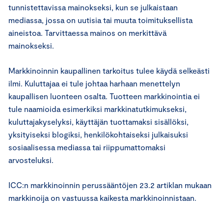
tunnistettavissa mainokseksi, kun se julkaistaan
mediassa, jossa on uutisia tai muuta toimituksellista
aineistoa. Tarvittaessa mainos on merkittävä
mainokseksi.
Markkinoinnin kaupallinen tarkoitus tulee käydä selkeästi
ilmi. Kuluttajaa ei tule johtaa harhaan menettelyn
kaupallisen luonteen osalta. Tuotteen markkinointia ei
tule naamioida esimerkiksi markkinatutkimukseksi,
kuluttajakyselyksi, käyttäjän tuottamaksi sisällöksi,
yksityiseksi blogiksi, henkilökohtaiseksi julkaisuksi
sosiaalisessa mediassa tai riippumattomaksi
arvosteluksi.
ICC:n markkinoinnin perussääntöjen 23.2 artiklan mukaan
markkinoija on vastuussa kaikesta markkinoinnistaan.