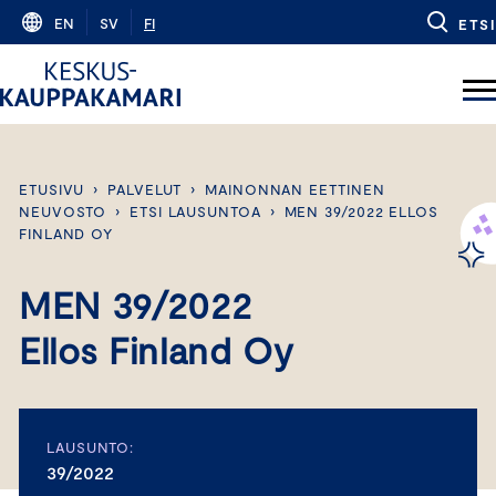
Skip
EN
SV
FI
ETSI
to
content
ETUSIVU
›
PALVELUT
›
MAINONNAN EETTINEN
NEUVOSTO
›
ETSI LAUSUNTOA
›
MEN 39/2022 ELLOS
FINLAND OY
MEN 39/2022
Ellos Finland Oy
LAUSUNTO:
39/2022