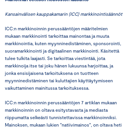
Kansainvälisen kauppakamarin (ICC) markkinointisäännöt
ICC:n markkinoinnin perussääntöjen määritelmien
mukaan markkinointi tarkoittaa mainontaa ja muuta
markkinointia, kuten myynninedistäminen, sponsorointi,
suoramarkkinointi ja digitaalinen markkinointi. Käsitettä
tulee tulkita laajasti. Se tarkoittaa viestintää, jota
markkinoija itse tai joku hänen lukuunsa harjoittaa, ja
jonka ensisijaisena tarkoituksena on tuotteen
myynninedistäminen tai kuluttajien käyttäytymiseen
vaikuttaminen mainitussa tarkoituksessa.
ICC:n markkinoinnin perussääntöjen 7 artiklan mukaan
markkinoinnin on oltava esitystavasta ja mediasta
riippumatta selkeästi tunnistettavissa markkinoinniksi.
Mainoksen, mukaan lukien ”natiivimainos”, on oltava heti