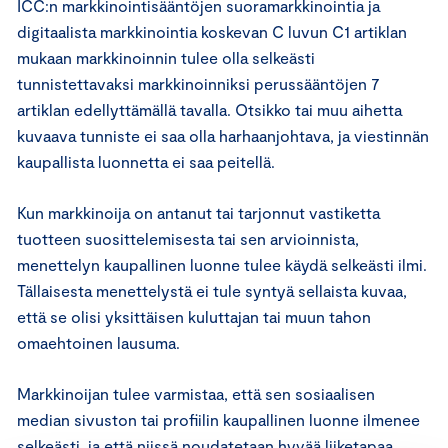
ICC:n markkinointisääntöjen suoramarkkinointia ja
digitaalista markkinointia koskevan C luvun C1 artiklan
mukaan markkinoinnin tulee olla selkeästi
tunnistettavaksi markkinoinniksi perussääntöjen 7
artiklan edellyttämällä tavalla. Otsikko tai muu aihetta
kuvaava tunniste ei saa olla harhaanjohtava, ja viestinnän
kaupallista luonnetta ei saa peitellä.
Kun markkinoija on antanut tai tarjonnut vastiketta
tuotteen suosittelemisesta tai sen arvioinnista,
menettelyn kaupallinen luonne tulee käydä selkeästi ilmi.
Tällaisesta menettelystä ei tule syntyä sellaista kuvaa,
että se olisi yksittäisen kuluttajan tai muun tahon
omaehtoinen lausuma.
Markkinoijan tulee varmistaa, että sen sosiaalisen
median sivuston tai profiilin kaupallinen luonne ilmenee
selkeästi, ja että niissä noudatetaan hyvää liiketapaa.