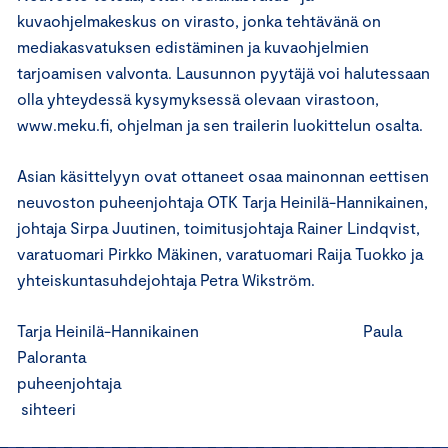
kuvaohjelmakeskus on virasto, jonka tehtävänä on
mediakasvatuksen edistäminen ja kuvaohjelmien
tarjoamisen valvonta. Lausunnon pyytäjä voi halutessaan
olla yhteydessä kysymyksessä olevaan virastoon,
www.meku.fi, ohjelman ja sen trailerin luokittelun osalta.
Asian käsittelyyn ovat ottaneet osaa mainonnan eettisen
neuvoston puheenjohtaja OTK Tarja Heinilä-Hannikainen,
johtaja Sirpa Juutinen, toimitusjohtaja Rainer Lindqvist,
varatuomari Pirkko Mäkinen, varatuomari Raija Tuokko ja
yhteiskuntasuhdejohtaja Petra Wikström.
Tarja Heinilä-Hannikainen Paula
Paloranta
puheenjohtaja
sihteeri