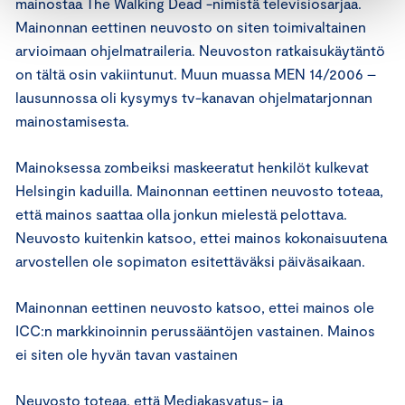
mainostaa The Walking Dead -nimistä televisiosarjaa.
Mainonnan eettinen neuvosto on siten toimivaltainen
arvioimaan ohjelmatraileria. Neuvoston ratkaisukäytäntö
on tältä osin vakiintunut. Muun muassa MEN 14/2006 –
lausunnossa oli kysymys tv-kanavan ohjelmatarjonnan
mainostamisesta.
Mainoksessa zombeiksi maskeeratut henkilöt kulkevat
Helsingin kaduilla. Mainonnan eettinen neuvosto toteaa,
että mainos saattaa olla jonkun mielestä pelottava.
Neuvosto kuitenkin katsoo, ettei mainos kokonaisuutena
arvostellen ole sopimaton esitettäväksi päiväsaikaan.
Mainonnan eettinen neuvosto katsoo, ettei mainos ole
ICC:n markkinoinnin perussääntöjen vastainen. Mainos
ei siten ole hyvän tavan vastainen
Neuvosto toteaa, että Mediakasvatus- ja