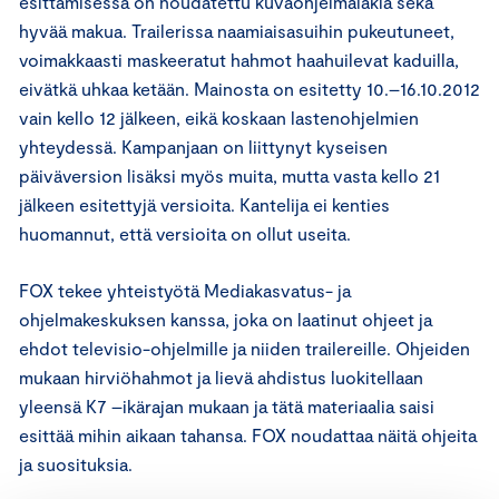
esittämisessä on noudatettu kuvaohjelmalakia sekä
hyvää makua. Trailerissa naamiaisasuihin pukeutuneet,
voimakkaasti maskeeratut hahmot haahuilevat kaduilla,
eivätkä uhkaa ketään. Mainosta on esitetty 10.–16.10.2012
vain kello 12 jälkeen, eikä koskaan lastenohjelmien
yhteydessä. Kampanjaan on liittynyt kyseisen
päiväversion lisäksi myös muita, mutta vasta kello 21
jälkeen esitettyjä versioita. Kantelija ei kenties
huomannut, että versioita on ollut useita.
FOX tekee yhteistyötä Mediakasvatus- ja
ohjelmakeskuksen kanssa, joka on laatinut ohjeet ja
ehdot televisio-ohjelmille ja niiden trailereille. Ohjeiden
mukaan hirviöhahmot ja lievä ahdistus luokitellaan
yleensä K7 –ikärajan mukaan ja tätä materiaalia saisi
esittää mihin aikaan tahansa. FOX noudattaa näitä ohjeita
ja suosituksia.