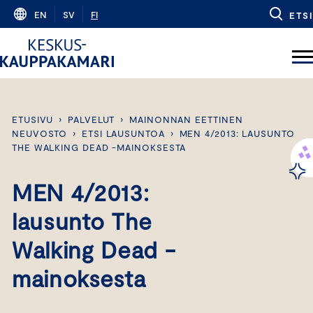
Skip
EN
SV
FI
ETSI
to
content
ETUSIVU
›
PALVELUT
›
MAINONNAN EETTINEN
NEUVOSTO
›
ETSI LAUSUNTOA
›
MEN 4/2013: LAUSUNTO
THE WALKING DEAD -MAINOKSESTA
MEN 4/2013:
lausunto The
Walking Dead -
mainoksesta