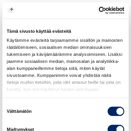
Mainonnan eettisen neuvoston lausunto
Kansainvälisen kauppakamarin (ICC) markkinoinnin
perussääntöjen 1 artiklan mukaan markkinoinnin on
Tämä sivusto käyttää evästeitä
oltava lain ja hyvän tavan mukaista, rehellistä ja
Käytämme evästeitä tarjoamamme sisällön ja mainosten
totuudenmukaista. Markkinoinnissa on otettava huomion
räätälöimiseen, sosiaalisen median ominaisuuksien
yhteiskunnallinen ja ammatillinen vastuu asianmukaisella
tukemiseen ja kävijämäärämme analysoimiseen. Lisäksi
tavalla. Perussääntöjen 2 artiklan mukaan markkinointi ei
jaamme sosiaalisen median, mainosalan ja analytiikka-
saa sisältää sellaista ilmaisua, ääntä tai kuvaa, jonka
alan kumppaneillemme tietoja siitä, miten käytät
voidaan katsoa olevan hyvän tavan vastainen kyseisessä
sivustoamme. Kumppanimme voivat yhdistää näitä
maassa tai kulttuurissa.
tietoja muihin tietoihin, joita olet antanut heille tai joita on
kerätty, kun olet käyttänyt heidän palvelujaan.
Perussääntöjen 4 artiklan mukaan markkinoinnissa on
kunnioitettava ihmisarvoa. Markkinoinnissa ei tule ilman
Suostumuksen
Välttämätön
perusteltua syytä käyttää hyväksi pelkoa,
valinta
vastoinkäymistä tai kärsimystä. Markkinoinnissa ei saa
yllyttää väkivaltaan, laittomaan tai muutoin yhteiskunnan
Mieltymykset