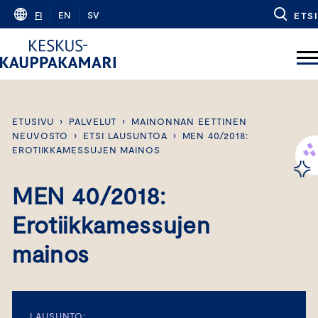
Skip
FI
EN
SV
ETSI
to
content
ETUSIVU
›
PALVELUT
›
MAINONNAN EETTINEN
NEUVOSTO
›
ETSI LAUSUNTOA
›
MEN 40/2018:
EROTIIKKAMESSUJEN MAINOS
MEN 40/2018:
Erotiikkamessujen
mainos
LAUSUNTO: