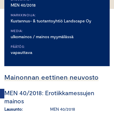
MEN 40/2018
MARKKINOIJA:
Kustannus- & tuotantoyhtiö Landscape Oy
MEDIA:
ulkomainos / mainos myymälässä
PÄÄTÖS:
vapauttava
Mainonnan eettinen neuvosto
MEN 40/2018: Erotiikkamessujen
mainos
Lausunto:
MEN 40/2018