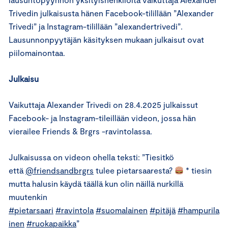
Trivedin julkaisusta hänen Facebook-tilillään ”Alexander
Trivedi” ja Instagram-tilillään ”alexandertrivedi”.
Lausunnonpyytäjän käsityksen mukaan julkaisut ovat
piilomainontaa.
Julkaisu
Vaikuttaja Alexander Trivedi on 28.4.2025 julkaissut
Facebook- ja Instagram-tileillään videon, jossa hän
vierailee Friends & Brgrs -ravintolassa.
Julkaisussa on videon ohella teksti: ”Tiesitkö
että
@friendsandbrgrs
tulee pietarsaaresta?
* tiesin
mutta halusin käydä täällä kun olin näillä nurkillä
muutenkin
#pietarsaari
#ravintola
#suomalainen
#pitäjä
#hampurila
inen
#ruokapaikka
”