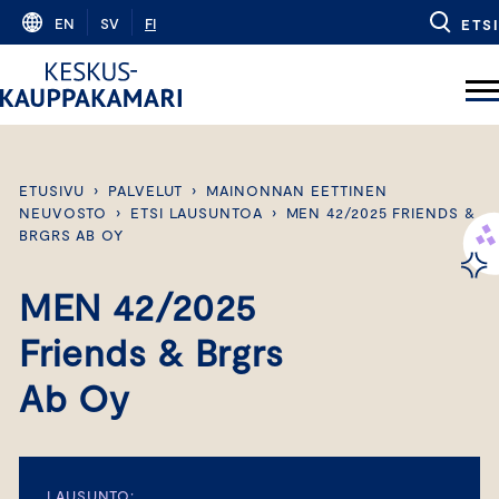
Skip
EN
SV
FI
ETSI
to
content
ETUSIVU
›
PALVELUT
›
MAINONNAN EETTINEN
NEUVOSTO
›
ETSI LAUSUNTOA
›
MEN 42/2025 FRIENDS &
BRGRS AB OY
MEN 42/2025
Friends & Brgrs
Ab Oy
LAUSUNTO: