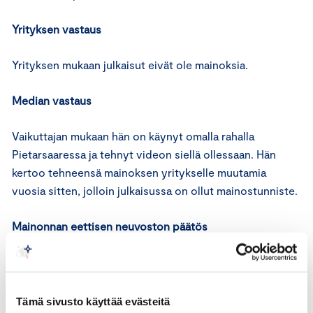
Yrityksen vastaus
Yrityksen mukaan julkaisut eivät ole mainoksia.
Median vastaus
Vaikuttajan mukaan hän on käynyt omalla rahalla
Pietarsaaressa ja tehnyt videon siellä ollessaan. Hän
kertoo tehneensä mainoksen yritykselle muutamia
vuosia sitten, jolloin julkaisussa on ollut mainostunniste.
Mainonnan eettisen neuvoston päätös
Mainonnan eettisen neuvoston toimivalta
Mainonnan eettisen neuvoston tehtävänä on antaa
Tämä sivusto käyttää evästeitä