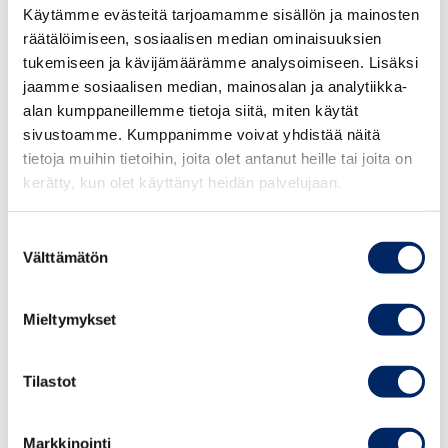
lausuntoja siitä, onko mainos tai muu menettely
Käytämme evästeitä tarjoamamme sisällön ja mainosten
kaupallisessa markkinoinnissa hyvän tavan vastaista tai
räätälöimiseen, sosiaalisen median ominaisuuksien
tunnistettavissa markkinoinniksi ottaen huomioon
tukemiseen ja kävijämäärämme analysoimiseen. Lisäksi
Kansainvälisen kauppakamarin markkinointisäännöt.
jaamme sosiaalisen median, mainosalan ja analytiikka-
Kaupallisella markkinoinnilla tarkoitetaan markkinointia,
alan kumppaneillemme tietoja siitä, miten käytät
jonka tarkoituksena on kulutushyödykkeen
sivustoamme. Kumppanimme voivat yhdistää näitä
tietoja muihin tietoihin, joita olet antanut heille tai joita on
myynninedistäminen.
kerätty, kun olet käyttänyt heidän palvelujaan.
Asian arviointi
Suostumuksen
Välttämätön
Asiassa on kysymys Facebook-tilillä ”Alexander Trivedi”
valinta
ja Instagram-tilillä ”alexandertrivedi” 28.4.2025
julkaistusta videosta. Lausunnonpyytäjän mukaan
Mieltymykset
kysymys on piilomainonnasta. Yritys ja vaikuttaja
kiistävät, että kysymys olisi mainoksesta.
Tilastot
Esitetyn selvityksen perusteella mainonnan eettinen
neuvosto toteaa, etteivät julkaisut ole mainoksia, minkä
Markkinointi