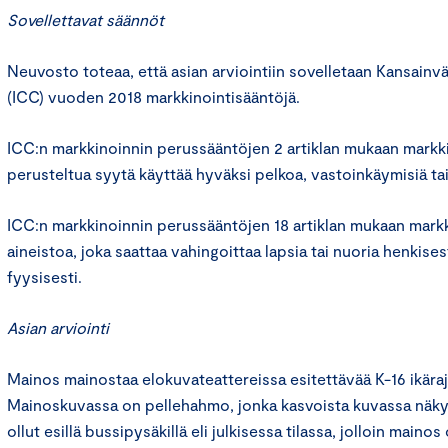
Sovellettavat säännöt
Neuvosto toteaa, että asian arviointiin sovelletaan Kansain
(ICC) vuoden 2018 markkinointisääntöjä.
ICC:n markkinoinnin perussääntöjen 2 artiklan mukaan markki
perusteltua syytä käyttää hyväksi pelkoa, vastoinkäymisiä ta
ICC:n markkinoinnin perussääntöjen 18 artiklan mukaan markki
aineistoa, joka saattaa vahingoittaa lapsia tai nuoria henkisest
fyysisesti.
Asian arviointi
Mainos mainostaa elokuvateattereissa esitettävää K-16 ikäraj
Mainoskuvassa on pellehahmo, jonka kasvoista kuvassa näky
ollut esillä bussipysäkillä eli julkisessa tilassa, jolloin main