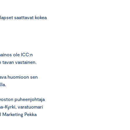
lapset saattavat kokea
ainos ole ICC:n
 tavan vastainen.
ttava huomioon sen
la.
uvoston puheenjohtaja
ma-Kyrki, varatuomari
al Marketing Pekka