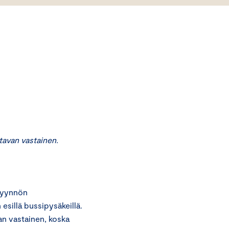
avan vastainen.
pyynnön
esillä bussipysäkeillä.
n vastainen, koska