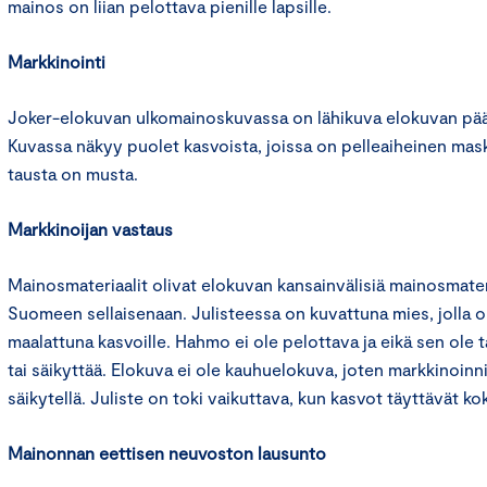
mainos on liian pelottava pienille lapsille.
Markkinointi
Joker-elokuvan ulkomainoskuvassa on lähikuva elokuvan pää
Kuvassa näkyy puolet kasvoista, joissa on pelleaiheinen ma
tausta on musta.
Markkinoijan vastaus
Mainosmateriaalit olivat elokuvan kansainvälisiä mainosmateria
Suomeen sellaisenaan. Julisteessa on kuvattuna mies, jolla o
maalattuna kasvoille. Hahmo ei ole pelottava ja eikä sen ole 
tai säikyttää. Elokuva ei ole kauhuelokuva, joten markkinoinni
säikytellä. Juliste on toki vaikuttava, kun kasvot täyttävät ko
Mainonnan eettisen neuvoston lausunto