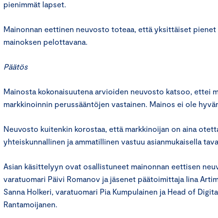
pienimmät lapset.
Mainonnan eettinen neuvosto toteaa, että yksittäiset pienet 
mainoksen pelottavana.
Päätös
Mainosta kokonaisuutena arvioiden neuvosto katsoo, ettei m
markkinoinnin perussääntöjen vastainen. Mainos ei ole hyvän
Neuvosto kuitenkin korostaa, että markkinoijan on aina ote
yhteiskunnallinen ja ammatillinen vastuu asianmukaisella taval
Asian käsittelyyn ovat osallistuneet mainonnan eettisen ne
varatuomari Päivi Romanov ja jäsenet päätoimittaja Iina Arti
Sanna Holkeri, varatuomari Pia Kumpulainen ja Head of Digit
Rantamoijanen.