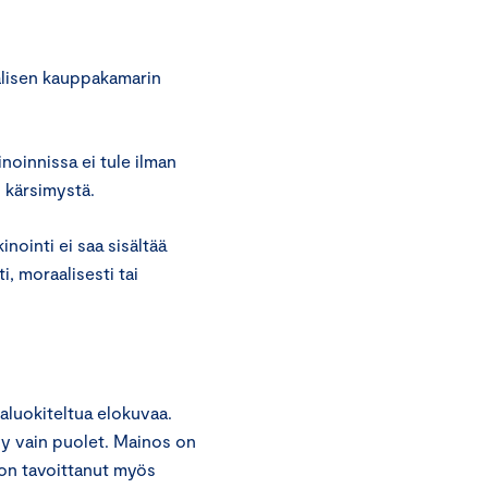
välisen kauppakamarin
noinnissa ei tule ilman
i kärsimystä.
nointi ei saa sisältää
i, moraalisesti tai
aluokiteltua elokuvaa.
y vain puolet. Mainos on
os on tavoittanut myös