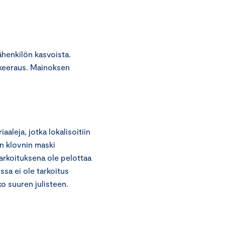
henkilön kasvoista.
skeeraus. Mainoksen
aleja, jotka lokalisoitiin
n klovnin maski
tarkoituksena ole pelottaa
ssa ei ole tarkoitus
ko suuren julisteen.