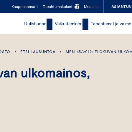
Kauppakamarit
Tapahtumakalenteri
Medialle
ASIANTUN
Uutishuone
Vaikuttaminen
Tapahtumat ja valme
OSTO
›
ETSI LAUSUNTOA
›
MEN 45/2019: ELOKUVAN ULKO
van ulkomainos,