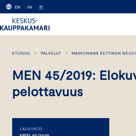
Skip
EN
SV
FI
to
content
ETUSIVU
›
PALVELUT
›
MAINONNAN EETTINEN NEUV
MEN 45/2019: Eloku
pelottavuus
LAUSUNTO:
MEN 45/2019