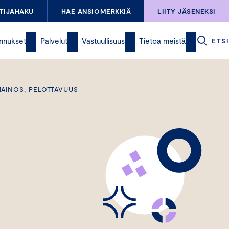
TIJAHAKU
HAE ANSIOMERKKIÄ
LIITY JÄSENEKSI
nnukset
Palvelut
Vastuullisuus
Tietoa meistä
ETSI
MAINOS, PELOTTAVUUS