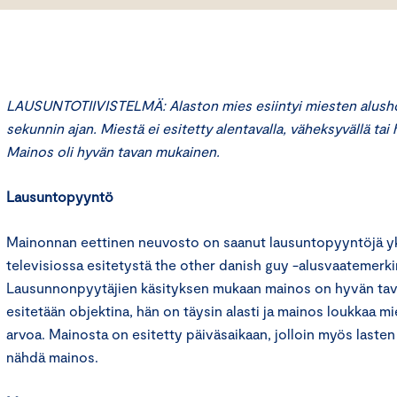
LAUSUNTOTIIVISTELMÄ: Alaston mies esiintyi miesten alus
sekunnin ajan. Miestä ei esitetty alentavalla, väheksyvällä tai h
Mainos oli hyvän tavan mukainen.
Lausuntopyyntö
Mainonnan eettinen neuvosto on saanut lausuntopyyntöjä yks
televisiossa esitetystä the other danish guy -alusvaatemerk
Lausunnonpyytäjien käsityksen mukaan mainos on hyvän tav
esitetään objektina, hän on täysin alasti ja mainos loukkaa m
arvoa. Mainosta on esitetty päiväsaikaan, jolloin myös lasten
nähdä mainos.