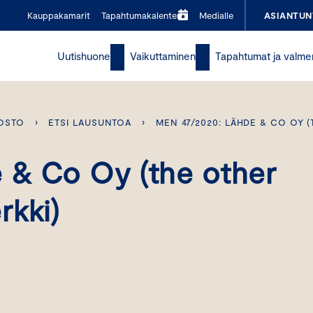
Kauppakamarit
Tapahtumakalenteri
Medialle
ASIANTUN
Uutishuone
Vaikuttaminen
Tapahtumat ja valme
OSTO
›
ETSI LAUSUNTOA
›
MEN 47/2020: LÄHDE & CO OY 
 & Co Oy (the other
rkki)