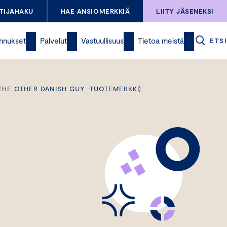
TIJAHAKU
HAE ANSIOMERKKIÄ
LIITY JÄSENEKSI
nnukset
Palvelut
Vastuullisuus
Tietoa meistä
ETSI
(THE OTHER DANISH GUY -TUOTEMERKKI)