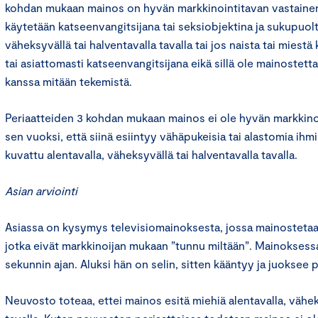
kohdan mukaan mainos on hyvän markkinointitavan vastainen, 
käytetään katseenvangitsijana tai seksiobjektina ja sukupuolt
väheksyvällä tai halventavalla tavalla tai jos naista tai miest
tai asiattomasti katseenvangitsijana eikä sillä ole mainostett
kanssa mitään tekemistä.
Periaatteiden 3 kohdan mukaan mainos ei ole hyvän markkino
sen vuoksi, että siinä esiintyy vähäpukeisia tai alastomia ihmis
kuvattu alentavalla, väheksyvällä tai halventavalla tavalla.
Asian arviointi
Asiassa on kysymys televisiomainoksesta, jossa mainostetaa
jotka eivät markkinoijan mukaan ”tunnu miltään”. Mainokses
sekunnin ajan. Aluksi hän on selin, sitten kääntyy ja juoksee p
Neuvosto toteaa, ettei mainos esitä miehiä alentavalla, vähek