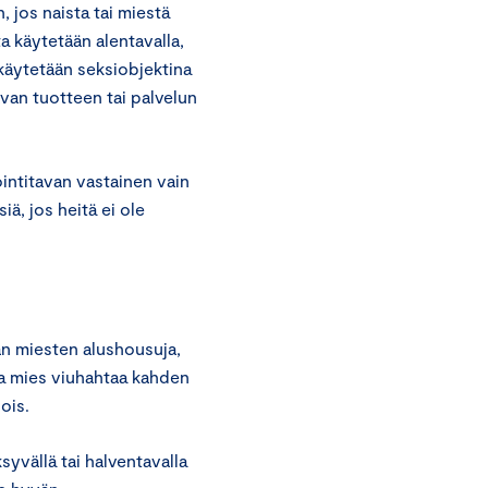
jos naista tai miestä
a käytetään alentavalla,
ä käytetään seksiobjektina
avan tuotteen tai palvelun
intitavan vastainen vain
iä, jos heitä ei ole
n miesten alushousuja,
sa mies viuhahtaa kahden
ois.
syvällä tai halventavalla