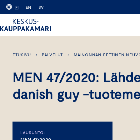
Skip
FI
EN
SV
to
content
ETUSIVU
›
PALVELUT
›
MAINONNAN EETTINEN NEUV
MEN 47/2020: Lähde
danish guy -tuoteme
LAUSUNTO:
MEN 47/2020