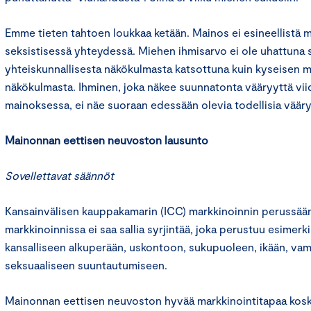
Emme tieten tahtoen loukkaa ketään. Mainos ei esineellistä mi
seksistisessä yhteydessä. Miehen ihmisarvo ei ole uhattuna
yhteiskunnallisesta näkökulmasta katsottuna kuin kyseisen m
näkökulmasta. Ihminen, joka näkee suunnatonta vääryyttä vii
mainoksessa, ei näe suoraan edessään olevia todellisia vääry
Mainonnan eettisen neuvoston lausunto
Sovellettavat säännöt
Kansainvälisen kauppakamarin (ICC) markkinoinnin perussään
markkinoinnissa ei saa sallia syrjintää, joka perustuu esimerki
kansalliseen alkuperään, uskontoon, sukupuoleen, ikään, va
seksuaaliseen suuntautumiseen.
Mainonnan eettisen neuvoston hyvää markkinointitapaa kosk