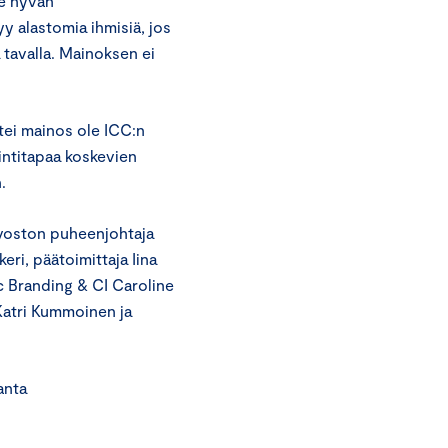
le hyvän
yy alastomia ihmisiä, jos
a tavalla. Mainoksen ei
ei mainos ole ICC:n
intitapaa koskevien
.
uvoston puheenjohtaja
ri, päätoimittaja Iina
c Branding & CI Caroline
Katri Kummoinen ja
ta