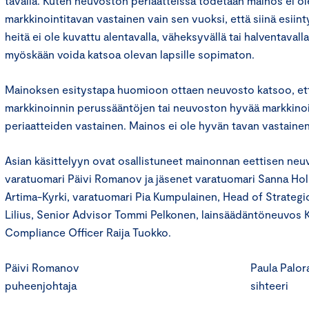
tavalla. Kuten neuvoston periaatteissa todetaan mainos ei o
markkinointitavan vastainen vain sen vuoksi, että siinä esiint
heitä ei ole kuvattu alentavalla, väheksyvällä tai halventavall
myöskään voida katsoa olevan lapsille sopimaton.
Mainoksen esitystapa huomioon ottaen neuvosto katsoo, ett
markkinoinnin perussääntöjen tai neuvoston hyvää markkino
periaatteiden vastainen. Mainos ei ole hyvän tavan vastainen
Asian käsittelyyn ovat osallistuneet mainonnan eettisen ne
varatuomari Päivi Romanov ja jäsenet varatuomari Sanna Holke
Artima-Kyrki, varatuomari Pia Kumpulainen, Head of Strategi
Lilius, Senior Advisor Tommi Pelkonen, lainsäädäntöneuvos 
Compliance Officer Raija Tuokko.
Päivi Romanov Paula Paloran
puheenjohtaja sihteeri