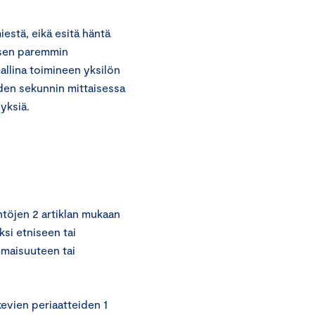
estä, eikä esitä häntä
 sen paremmin
allina toimineen yksilön
den sekunnin mittaisessa
yksiä.
töjen 2 artiklan mukaan
ksi etniseen tai
mmaisuuteen tai
evien periaatteiden 1