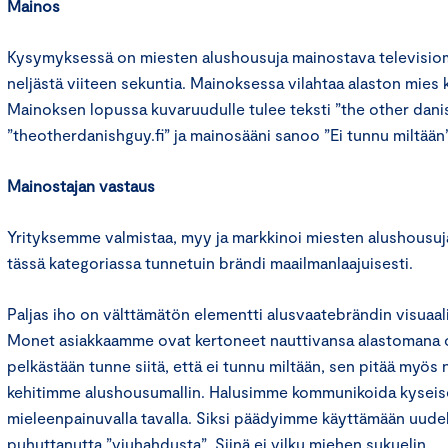
Mainos
Kysymyksessä on miesten alushousuja mainostava televisio
neljästä viiteen sekuntia. Mainoksessa vilahtaa alaston mies
Mainoksen lopussa kuvaruudulle tulee teksti ”the other dani
”theotherdanishguy.fi” ja mainosääni sanoo ”Ei tunnu miltään”
Mainostajan vastaus
Yrityksemme valmistaa, myy ja markkinoi miesten alushousuj
tässä kategoriassa tunnetuin brändi maailmanlaajuisesti.
Paljas iho on välttämätön elementti alusvaatebrändin visuaal
Monet asiakkaamme ovat kertoneet nauttivansa alastomana ole
pelkästään tunne siitä, että ei tunnu miltään, sen pitää myös n
kehitimme alushousumallin. Halusimme kommunikoida kysei
mieleenpainuvalla tavalla. Siksi päädyimme käyttämään uude
puhuttanutta ”viuhahdusta”. Siinä ei vilku miehen sukuelin.