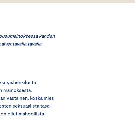
housumainoksessa kahden
alventavalla tavalla.
ityishenkilöiltä
in mainoksesta.
an vastainen, koska mies
iesten seksuaalista tasa-
 on ollut mahdollista