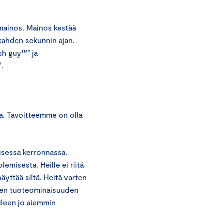
mainos. Mainos kestää
 kahden sekunnin ajan.
sh guy™” ja
.
a. Tavoitteemme on olla
isessa kerronnassa.
misesta. Heille ei riitä
äyttää siltä. Heitä varten
sen tuoteominaisuuden
lleen jo aiemmin