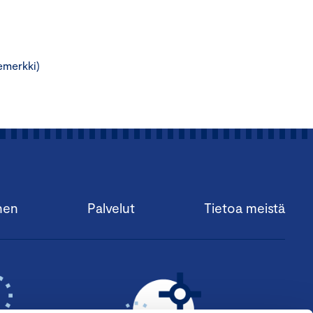
emerkki)
nen
Palvelut
Tietoa meistä