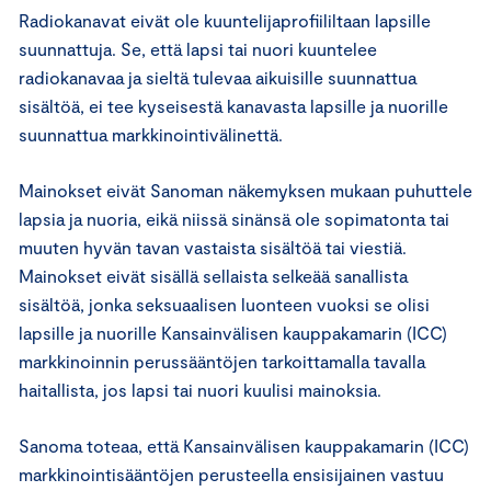
Radiokanavat eivät ole kuuntelijaprofiililtaan lapsille
suunnattuja. Se, että lapsi tai nuori kuuntelee
radiokanavaa ja sieltä tulevaa aikuisille suunnattua
sisältöä, ei tee kyseisestä kanavasta lapsille ja nuorille
suunnattua markkinointivälinettä.
Mainokset eivät Sanoman näkemyksen mukaan puhuttele
lapsia ja nuoria, eikä niissä sinänsä ole sopimatonta tai
muuten hyvän tavan vastaista sisältöä tai viestiä.
Mainokset eivät sisällä sellaista selkeää sanallista
sisältöä, jonka seksuaalisen luonteen vuoksi se olisi
lapsille ja nuorille Kansainvälisen kauppakamarin (ICC)
markkinoinnin perussääntöjen tarkoittamalla tavalla
haitallista, jos lapsi tai nuori kuulisi mainoksia.
Sanoma toteaa, että Kansainvälisen kauppakamarin (ICC)
markkinointisääntöjen perusteella ensisijainen vastuu