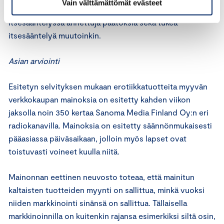
Vain välttämättömät evästeet
sitoumus noudattaa markkinoinnin itsesääntelyohjeita ja
itsesääntelyssä annettuja päätöksiä sekä tukea
itsesääntelyä muutoinkin.
Asian arviointi
Esitetyn selvityksen mukaan erotiikkatuotteita myyvän
verkkokaupan mainoksia on esitetty kahden viikon
jaksolla noin 350 kertaa Sanoma Media Finland Oy:n eri
radiokanavilla. Mainoksia on esitetty säännönmukaisesti
pääasiassa päiväsaikaan, jolloin myös lapset ovat
toistuvasti voineet kuulla niitä.
Mainonnan eettinen neuvosto toteaa, että mainitun
kaltaisten tuotteiden myynti on sallittua, minkä vuoksi
niiden markkinointi sinänsä on sallittua. Tällaisella
markkinoinnilla on kuitenkin rajansa esimerkiksi siltä osin,