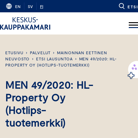
Skip
EN
SV
FI
ETSI
to
content
ETUSIVU
›
PALVELUT
›
MAINONNAN EETTINEN
NEUVOSTO
›
ETSI LAUSUNTOA
›
MEN 49/2020: HL-
PROPERTY OY (HOTLIPS-TUOTEMERKKI)
MEN 49/2020: HL-
Property Oy
(Hotlips-
tuotemerkki)