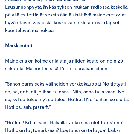
Lausunnonpyytäjän käsityksen mukaan radiossa keskellä
päivää esitettävät seksin ääniä sisältävä mainokset ovat
hyvän tavan vastaisia, koska varsinkin autossa lapset
kuuntelevat mainoksia.
Markkinointi
Mainoksia on kolme erilaista ja niiden kesto on noin 20
sekuntia. Mainosten sisältö on seuraavanlainen:
”Sanos paras seksivälineiden verkkokauppa? No tietysti
se, se, noh, oli jo ihan tulossa.. Niin, anna tulla vaan. No
se, kyl se tulee, nyt se tulee, Hotlips! No tulihan se sieltä.
Hotlips, aah, piste fi.”
"Hotlips! Krhm, sain. Halvalla. Joko sinä olet tutustunut
Hotlipsin löytönurkkaan? Löytönurkasta löydät kaikki