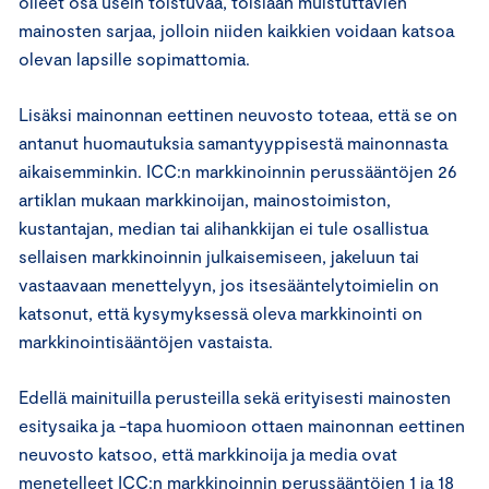
olleet osa usein toistuvaa, toisiaan muistuttavien
mainosten sarjaa, jolloin niiden kaikkien voidaan katsoa
olevan lapsille sopimattomia.
Lisäksi mainonnan eettinen neuvosto toteaa, että se on
antanut huomautuksia samantyyppisestä mainonnasta
aikaisemminkin. ICC:n markkinoinnin perussääntöjen 26
artiklan mukaan markkinoijan, mainostoimiston,
kustantajan, median tai alihankkijan ei tule osallistua
sellaisen markkinoinnin julkaisemiseen, jakeluun tai
vastaavaan menettelyyn, jos itsesääntelytoimielin on
katsonut, että kysymyksessä oleva markkinointi on
markkinointisääntöjen vastaista.
Edellä mainituilla perusteilla sekä erityisesti mainosten
esitysaika ja -tapa huomioon ottaen mainonnan eettinen
neuvosto katsoo, että markkinoija ja media ovat
menetelleet ICC:n markkinoinnin perussääntöjen 1 ja 18