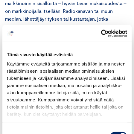
markkinoinnin sisällöstä – hyvän tavan mukaisuudesta –
on markkinoijalla itsellään. Radiokanavan tai muun
median, lähettäjäyrityksen tai kustantajan, jotka
kustantavat, välittävät, toimittavat tai jakelevat
markkinointia ja mainoksia, on Kansainvälisen
kauppakamarin (ICC) säännösten mukaan kuitenkin
noudatettava asianmukaista huolellisuutta omassa
Tämä sivusto käyttää evästeitä
toiminnassaan.
Käytämme evästeitä tarjoamamme sisällön ja mainosten
räätälöimiseen, sosiaalisen median ominaisuuksien
Mainonnan eettisen neuvoston lausunto
tukemiseen ja kävijämäärämme analysoimiseen. Lisäksi
jaamme sosiaalisen median, mainosalan ja analytiikka-
Sovellettavat säännöt
alan kumppaneillemme tietoja siitä, miten käytät
sivustoamme. Kumppanimme voivat yhdistää näitä
Kansainvälisen kauppakamarin (ICC) markkinoinnin
tietoja muihin tietoihin, joita olet antanut heille tai joita on
perussääntöjen 1 artiklan mukaan markkinoinnin on
kerätty, kun olet käyttänyt heidän palvelujaan.
oltava lain ja hyvän tavan mukaista, rehellistä ja
totuudenmukaista. Markkinoinnissa on otettava
Suostumuksen