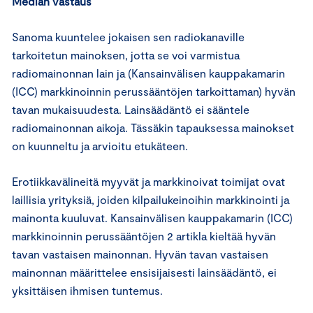
Median vastaus
Sanoma kuuntelee jokaisen sen radiokanaville
tarkoitetun mainoksen, jotta se voi varmistua
radiomainonnan lain ja (Kansainvälisen kauppakamarin
(ICC) markkinoinnin perussääntöjen tarkoittaman) hyvän
tavan mukaisuudesta. Lainsäädäntö ei sääntele
radiomainonnan aikoja. Tässäkin tapauksessa mainokset
on kuunneltu ja arvioitu etukäteen.
Erotiikkavälineitä myyvät ja markkinoivat toimijat ovat
laillisia yrityksiä, joiden kilpailukeinoihin markkinointi ja
mainonta kuuluvat. Kansainvälisen kauppakamarin (ICC)
markkinoinnin perussääntöjen 2 artikla kieltää hyvän
tavan vastaisen mainonnan. Hyvän tavan vastaisen
mainonnan määrittelee ensisijaisesti lainsäädäntö, ei
yksittäisen ihmisen tuntemus.