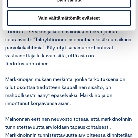
joka on jaettu taloyhtiön huoneistoihin osoitteettomana
suoramarkkinointina. Lausunnonpyytäjän mukaan mainos
Vain välttämättömät evästeet
on piilomainontaa, koska mainoksen otsikkona on ilmaisu
”Tiedote”. Otsikon jälkeen mainoksen teksti jatkuu
seuraavasti: ”Taloyhtiöönne asennetaan kesäkuun aikana
parvekekaihtimia”. Käytetyt sanamuodot antavat
vastaanottajalle kuvan siitä, että asia on
tiedotusluontoinen.
Markkinoijan mukaan merkintä, jonka tarkoituksena on
ollut osoittaa tiedotteen kaupallinen sisältö, on
mahdollisesti jäänyt epäselväksi. Markkinoija on
ilmoittanut korjaavansa asian.
Mainonnan eettinen neuvosto toteaa, että markkinoinnin
tunnistettavuutta arvioidaan tapauskohtaisesti.
Markkinoinnin tunnistettavuutta arvioitaessa kiinnitetään