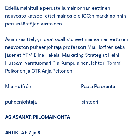
Edellä mainituilla perustella mainonnan eettinen
neuvosto katsoo, ettei mainos ole ICC:n markkinoinnin
perussääntöjen vastainen.
Asian käsittelyyn ovat osallistuneet mainonnan eettisen
neuvoston puheenjohtaja professori Mia Hoffrén sekä
jäsenet YTM Elina Hakala, Marketing Strategist Heini
Hussam, varatuomari Pia Kumpulainen, lehtori Tommi
Pelkonen ja OTK Anja Peltonen.
Mia Hoffrén Paula Paloranta
puheenjohtaja sihteeri
ASIASANAT: PIILOMAINONTA
ARTIKLAT: 7 ja 8