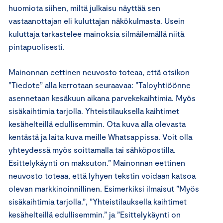
huomiota siihen, miltä julkaisu näyttää sen
vastaanottajan eli kuluttajan näkökulmasta. Usein
kuluttaja tarkastelee mainoksia silmäilemällä niitä
pintapuolisesti.
Mainonnan eettinen neuvosto toteaa, että otsikon
”Tiedote” alla kerrotaan seuraavaa: ”Taloyhtiöönne
asennetaan kesäkuun aikana parvekekaihtimia. Myös
sisäkaihtimia tarjolla. Yhteistilauksella kaihtimet
kesähelteillä edullisemmin. Ota kuva alla olevasta
kentästä ja laita kuva meille Whatsappissa. Voit olla
yhteydessä myös soittamalla tai sähköpostilla.
Esittelykäynti on maksuton.” Mainonnan eettinen
neuvosto toteaa, että lyhyen tekstin voidaan katsoa
olevan markkinoinnillinen. Esimerkiksi ilmaisut ”Myös
sisäkaihtimia tarjolla.”, ”Yhteistilauksella kaihtimet
kesähelteillä edullisemmin.” ja ”Esittelykäynti on