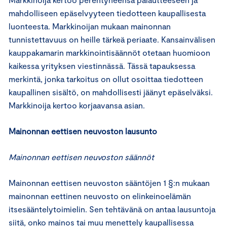
mahdolliseen epäselvyyteen tiedotteen kaupallisesta
luonteesta. Markkinoijan mukaan mainonnan
tunnistettavuus on heille tärkeä periaate. Kansainvälisen
kauppakamarin markkinointisäännöt otetaan huomioon
kaikessa yrityksen viestinnässä. Tässä tapauksessa
merkintä, jonka tarkoitus on ollut osoittaa tiedotteen
kaupallinen sisältö, on mahdollisesti jäänyt epäselväksi.
Markkinoija kertoo korjaavansa asian.
Mainonnan eettisen neuvoston lausunto
Mainonnan eettisen neuvoston säännöt
Mainonnan eettisen neuvoston sääntöjen 1 §:n mukaan
mainonnan eettinen neuvosto on elinkeinoelämän
itsesääntelytoimielin. Sen tehtävänä on antaa lausuntoja
siitä, onko mainos tai muu menettely kaupallisessa