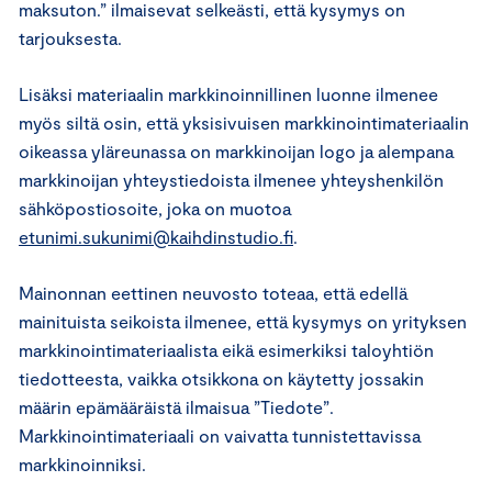
maksuton.” ilmaisevat selkeästi, että kysymys on
tarjouksesta.
Lisäksi materiaalin markkinoinnillinen luonne ilmenee
myös siltä osin, että yksisivuisen markkinointimateriaalin
oikeassa yläreunassa on markkinoijan logo ja alempana
markkinoijan yhteystiedoista ilmenee yhteyshenkilön
sähköpostiosoite, joka on muotoa
etunimi.sukunimi@kaihdinstudio.fi
.
Mainonnan eettinen neuvosto toteaa, että edellä
mainituista seikoista ilmenee, että kysymys on yrityksen
markkinointimateriaalista eikä esimerkiksi taloyhtiön
tiedotteesta, vaikka otsikkona on käytetty jossakin
määrin epämääräistä ilmaisua ”Tiedote”.
Markkinointimateriaali on vaivatta tunnistettavissa
markkinoinniksi.