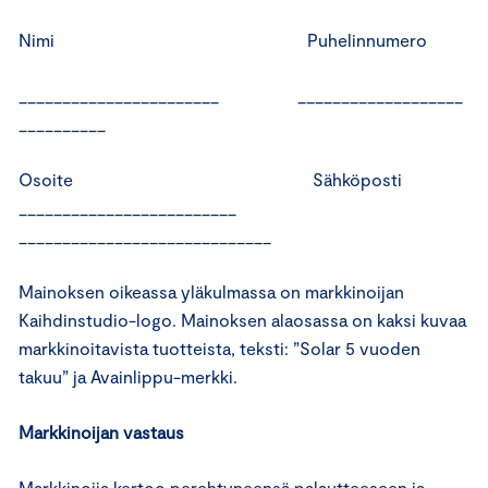
Nimi Puhelinnumero
_______________________ ___________________
__________
Osoite Sähköposti
_________________________
_____________________________
Mainoksen oikeassa yläkulmassa on markkinoijan
Kaihdinstudio-logo. Mainoksen alaosassa on kaksi kuvaa
markkinoitavista tuotteista, teksti: ”Solar 5 vuoden
takuu” ja Avainlippu-merkki.
Markkinoijan vastaus
Markkinoija kertoo perehtyneensä palautteeseen ja