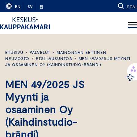
Skip
EN
SV
FI
ETSI
to
content
ETUSIVU
›
PALVELUT
›
MAINONNAN EETTINEN
NEUVOSTO
›
ETSI LAUSUNTOA
›
MEN 49/2025 JS MYYNTI
JA OSAAMINEN OY (KAIHDINSTUDIO-BRÄNDI)
MEN 49/2025 JS
Myynti ja
osaaminen Oy
(Kaihdinstudio-
brändi)