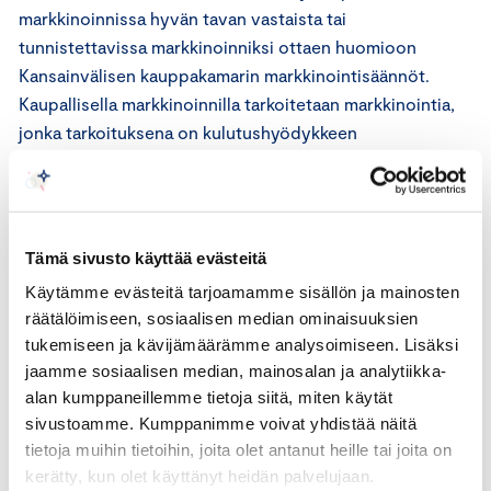
markkinoinnissa hyvän tavan vastaista tai
tunnistettavissa markkinoinniksi ottaen huomioon
Kansainvälisen kauppakamarin markkinointisäännöt.
Kaupallisella markkinoinnilla tarkoitetaan markkinointia,
jonka tarkoituksena on kulutushyödykkeen
myynninedistäminen.
Kansainvälisen kauppakamarin (ICC) markkinointisäännöt
Tämä sivusto käyttää evästeitä
ICC:n markkinointisääntöjen 7 artiklan mukaan
Käytämme evästeitä tarjoamamme sisällön ja mainosten
markkinoinnin on oltava esitystavasta ja mediasta
räätälöimiseen, sosiaalisen median ominaisuuksien
riippumatta selkeästi tunnistettavissa markkinoinniksi.
tukemiseen ja kävijämäärämme analysoimiseen. Lisäksi
jaamme sosiaalisen median, mainosalan ja analytiikka-
Markkinoinnin kaupallinen tarkoitus tulee käydä selkeästi
alan kumppaneillemme tietoja siitä, miten käytät
ilmi. Kuluttajaa ei tule johtaa harhaan menettelyn
sivustoamme. Kumppanimme voivat yhdistää näitä
kaupallisen luonteen osalta. Tuotteen markkinointia ei
tietoja muihin tietoihin, joita olet antanut heille tai joita on
tule naamioida esimerkiksi markkinatutkimukseksi,
kerätty, kun olet käyttänyt heidän palvelujaan.