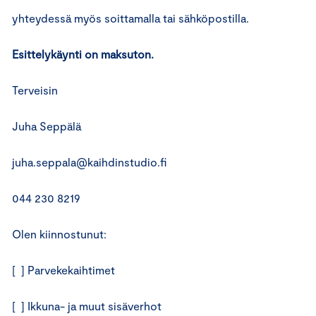
yhteydessä myös soittamalla tai sähköpostilla.
Esittelykäynti on maksuton.
Terveisin
Juha Seppälä
juha.seppala@kaihdinstudio.fi
044 230 8219
Olen kiinnostunut:
[ ] Parvekekaihtimet
[ ] Ikkuna- ja muut sisäverhot