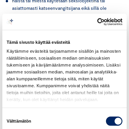
naista tai miestä käytetään seksiobjektina tai
asiattomasti katseenvangitsijana eikä sillä ole
mainostettavan tuotteen tai palvelun kanssa
mitään tekemistä
mainoksessa on seksuaalisia vihjailuja tahi
Tämä sivusto käyttää evästeitä
lupauksia, joilla ei ole mainostettavan tuotteen
Käytämme evästeitä tarjoamamme sisällön ja mainosten
kanssa mitään tekemistä.
räätälöimiseen, sosiaalisen median ominaisuuksien
tukemiseen ja kävijämäärämme analysoimiseen. Lisäksi
2. Mainos on hyvän markkinointitavan vastainen, jos
jaamme sosiaalisen median, mainosalan ja analytiikka-
siinä väitetään tai vihjataan, että toisen sukupuolen
alan kumppaneillemme tietoja siitä, miten käytät
asema on sosiaalisesti, taloudellisesti tai kulturellisesti
sivustoamme. Kumppanimme voivat yhdistää näitä
alempiarvoinen kuin toisen, tai jos mainoksessa
tietoja muihin tietoihin, joita olet antanut heille tai joita on
ylläpidetään kaavamaista roolikäsitystä siitä, mikä on
kerätty, kun olet käyttänyt heidän palvelujaan.
tyypillistä tai tunnusomaista naisille tai miehille tai
heidän persoonallisuudelleen tai työskentelylleen.
Suostumuksen
Välttämätön
valinta
3. Mainos ei ole hyvän markkinointitavan vastainen vain