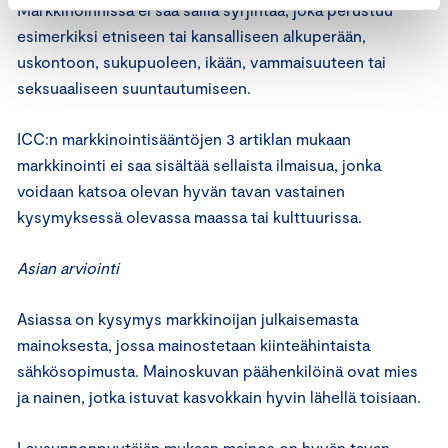
Markkinoinnissa ei saa sallia syrjintää, joka perustuu
esimerkiksi etniseen tai kansalliseen alkuperään,
uskontoon, sukupuoleen, ikään, vammaisuuteen tai
seksuaaliseen suuntautumiseen.
ICC:n markkinointisääntöjen 3 artiklan mukaan
markkinointi ei saa sisältää sellaista ilmaisua, jonka
voidaan katsoa olevan hyvän tavan vastainen
kysymyksessä olevassa maassa tai kulttuurissa.
Asian arviointi
Asiassa on kysymys markkinoijan julkaisemasta
mainoksesta, jossa mainostetaan kiinteähintaista
sähkösopimusta. Mainoskuvan päähenkilöinä ovat mies
ja nainen, jotka istuvat kasvokkain hyvin lähellä toisiaan.
Lausunnonpyytäjän mukaan mainos on hyvän tavan