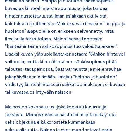
markkinoinnissa. Helppo ja huoleton sähkösopimus
kuvastaa kiinteähintaista sopimusta, joka tarjoaa
hintaennustettavuutta ilman asiakkaan aktiivista
kulutuksen ajoittamista. Mainoksessa ilmaisun ”helppo ja
huoleton” alapuolella on erikseen selvennetty, mitä
ilmaisulla tarkoitetaan. Mainoksessa todetaan:
”Kiinteähintainen sähkösopimus tuo vakautta arkeen”.
Lisäksi kuvan yläpuolella tarkennetaan: ”Sähkön hinta voi
vaihdella, mutta kiinteähintainen sähkösopimus pitää
taloutesi tasapainossa. Saat varmuutta ja mielenrauhaa
jokapäiväiseen elämään. Ilmaisu ”helppo ja huoleton”
yhdistyy kiinteähintaiseen sähkösopimukseen, ei kuvaan
tai kuvassa esiintyvään naiseen.
Mainos on kokonaisuus, joka koostuu kuvasta ja
tekstistä. Mainoskuvassa naista tai miestä ei käytetä
seksiobjektina eikä korosteta kummankaan
seksuaalisuutta. Nainen ja mies muodostavat parin,