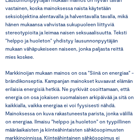
vastainen, koska mainoksessa naista käytetään
seksiobjektina alentavalla ja halventavalla tavalla, mikä
hänen mukaansa vahvistaa sukupuoleen liittyviä
stereotypioita ja leimaa naisen seksuaalisuutta. Teksti
"helppo ja huoleton" yhdistyy lausunnonpyytäjän
mukaan vähäpukeiseen naiseen, jonka paljasta reittä
mies koskee.
Markkinoijan mukaan mainos on osa ”Siinä on energiaa” -
brändikonseptia. Kampanjan mainokset kuvaavat elämän
erilaisia energisiä hetkiä. Ne pyrkivät osoittamaan, että
energia on osa jokaisen suomalaisen arkipäivää ja sitä on
kaikkialla, vaikka energiaa ei voi fyysisesti nähdä.
Mainoksessa on kuva rakastuneesta parista, jonka välillä
on energiaa. Ilmaisu ”helppo ja huoleton” on tyypillinen
määräaikaisten ja kiinteähintaisten sähkösopimusten
markkinoinnissa. Kiinteähintainen sähkösopimus ei