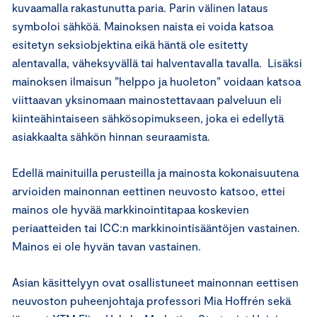
kuvaamalla rakastunutta paria. Parin välinen lataus
symboloi sähköä. Mainoksen naista ei voida katsoa
esitetyn seksiobjektina eikä häntä ole esitetty
alentavalla, väheksyvällä tai halventavalla tavalla. Lisäksi
mainoksen ilmaisun ”helppo ja huoleton” voidaan katsoa
viittaavan yksinomaan mainostettavaan palveluun eli
kiinteähintaiseen sähkösopimukseen, joka ei edellytä
asiakkaalta sähkön hinnan seuraamista.
Edellä mainituilla perusteilla ja mainosta kokonaisuutena
arvioiden mainonnan eettinen neuvosto katsoo, ettei
mainos ole hyvää markkinointitapaa koskevien
periaatteiden tai ICC:n markkinointisääntöjen vastainen.
Mainos ei ole hyvän tavan vastainen.
Asian käsittelyyn ovat osallistuneet mainonnan eettisen
neuvoston puheenjohtaja professori Mia Hoffrén sekä