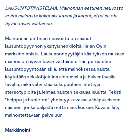
LAUSUNTOTIIVISTELMÄ: Mainonnan eettinen neuvosto
arvioi mainosta kokonaisuutena ja katsoi, ettei se ole
hyvän tavan vastainen.
Mainonnan eettinen neuvosto on saanut
lausuntopyynnön yksityishenkilöltä Helen Oy:n
markkinoinnista. Lausunnonpyytäjän käsityksen mukaan
mainos on hyvän tavan vastainen. Hän perustelee
lausuntopyyntöään sillä, että mainoksessa naista
käytetään seksiobjektina alentavalla ja halventavalla
tavalla, mikä vahvistaa sukupuoleen liitettyjä
stereotypioita ja leimaa naisten seksuaalisuutta. Teksti
"helppo ja huoleton" yhdistyy kuvassa vähäpukeiseen
naiseen, jonka paljasta reittä mies koskee. Kuva ei liity
mainostettavaan palveluun.
Markkinointi