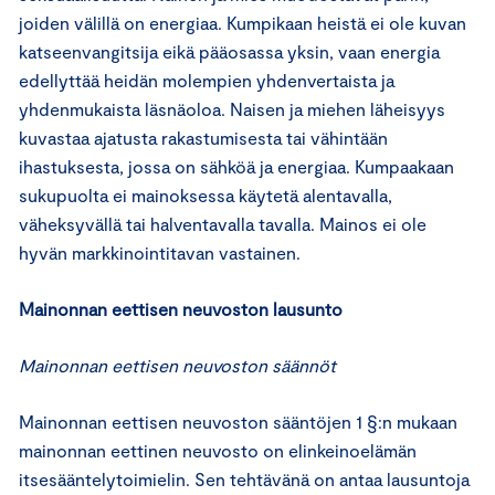
joiden välillä on energiaa. Kumpikaan heistä ei ole kuvan
katseenvangitsija eikä pääosassa yksin, vaan energia
edellyttää heidän molempien yhdenvertaista ja
yhdenmukaista läsnäoloa. Naisen ja miehen läheisyys
kuvastaa ajatusta rakastumisesta tai vähintään
ihastuksesta, jossa on sähköä ja energiaa. Kumpaakaan
sukupuolta ei mainoksessa käytetä alentavalla,
väheksyvällä tai halventavalla tavalla. Mainos ei ole
hyvän markkinointitavan vastainen.
Mainonnan eettisen neuvoston lausunto
Mainonnan eettisen neuvoston säännöt
Mainonnan eettisen neuvoston sääntöjen 1 §:n mukaan
mainonnan eettinen neuvosto on elinkeinoelämän
itsesääntelytoimielin. Sen tehtävänä on antaa lausuntoja