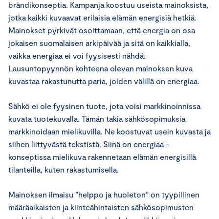
brändikonseptia. Kampanja koostuu useista mainoksista,
jotka kaikki kuvaavat erilaisia elämän energisiä hetkiä.
Mainokset pyrkivät osoittamaan, että energia on osa
jokaisen suomalaisen arkipäivää ja sitä on kaikkialla,
vaikka energiaa ei voi fyysisesti nähdä.
Lausuntopyynnön kohteena olevan mainoksen kuva
kuvastaa rakastunutta paria, joiden välillä on energiaa.
Sähkö ei ole fyysinen tuote, jota voisi markkinoinnissa
kuvata tuotekuvalla. Tämän takia sähkösopimuksia
markkinoidaan mielikuvilla. Ne koostuvat usein kuvasta ja
siihen liittyvästä tekstistä. Siinä on energiaa -
konseptissa mielikuva rakennetaan elämän energisillä
tilanteilla, kuten rakastumisella.
Mainoksen ilmaisu ”helppo ja huoleton” on tyypillinen
määräaikaisten ja kiinteähintaisten sähkösopimusten