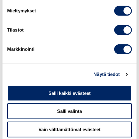
sen vuoksi, että siinä esiintyy vähäpukeisia tai alastomia
Mieltymykset
ihmisiä, jos heitä ei ole kuvattu alentavalla, väheksyvällä
tai halventavalla tavalla.
Tilastot
Kansainvälisen kauppakamarin (ICC) markkinointisäännöt
Markkinointi
ICC:n markkinointisääntöjen 1 artiklan mukaan
markkinoinnin on oltava lain ja hyvän tavan mukaista,
rehellistä ja totuudenmukaista. Markkinoinnissa on
Näytä tiedot
otettava huomioon yhteiskunnallinen ja ammatillinen
vastuu asianmukaisella tavalla. Markkinoinnissa on
Salli kaikki evästeet
noudatettava hyvää liiketapaa. Markkinointi ei saa
heikentää yleisön luottamusta markkinointiin.
Salli valinta
ICC:n markkinointisääntöjen 2 artiklan mukaan
markkinoinnissa on kunnioitettava ihmisarvoa.
Vain välttämättömät evästeet
Markkinoinnissa ei saa yllyttää syrjintään.