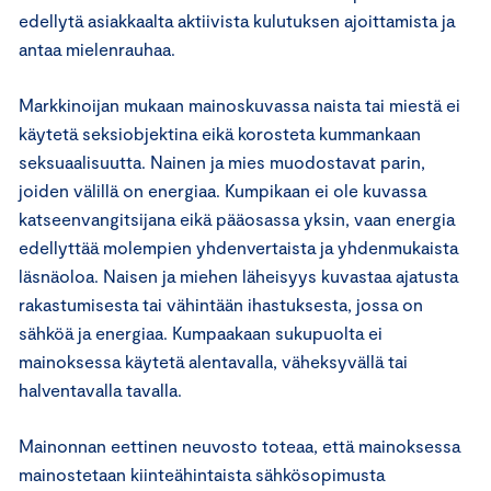
edellytä asiakkaalta aktiivista kulutuksen ajoittamista ja
antaa mielenrauhaa.
Markkinoijan mukaan mainoskuvassa naista tai miestä ei
käytetä seksiobjektina eikä korosteta kummankaan
seksuaalisuutta. Nainen ja mies muodostavat parin,
joiden välillä on energiaa. Kumpikaan ei ole kuvassa
katseenvangitsijana eikä pääosassa yksin, vaan energia
edellyttää molempien yhdenvertaista ja yhdenmukaista
läsnäoloa. Naisen ja miehen läheisyys kuvastaa ajatusta
rakastumisesta tai vähintään ihastuksesta, jossa on
sähköä ja energiaa. Kumpaakaan sukupuolta ei
mainoksessa käytetä alentavalla, väheksyvällä tai
halventavalla tavalla.
Mainonnan eettinen neuvosto toteaa, että mainoksessa
mainostetaan kiinteähintaista sähkösopimusta