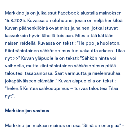
Markkinoija on julkaissut Facebook-alustalla mainoksen
16.8.2025. Kuvassa on olohuone, jossa on neljä henkilöä.
Kuvan päähenkilöinä ovat mies ja nainen, jotka istuvat
kasvokkain hyvin lähellä toisiaan. Mies pitää kättään
naisen reidellä. Kuvassa on teksti: ”Helppo ja huoleton.
Kiinteähintainen sähkösopimus tuo vakautta arkeen. Tilaa
nyt >>” Kuvan yläpuolella on teksti: ”Sähkön hinta voi
vaihdella, mutta kiinteähintainen sähkösopimus pitää
taloutesi tasapainossa. Saat varmuutta ja mielenrauhaa
jokapäiväiseen elämään.” Kuvan alapuolella on teksti:
”helen.fi Kiinteä sähkösopimus – turvaa taloutesi Tilaa
nyt”.
Markkinoijan vastaus
Markkinoijan mukaan mainos on osa ”Siinä on energiaa” -