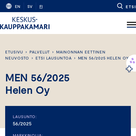
Skip
EN
SV
FI
ETSI
to
content
ETUSIVU
›
PALVELUT
›
MAINONNAN EETTINEN
NEUVOSTO
›
ETSI LAUSUNTOA
›
MEN 56/2025 HELEN OY
MEN 56/2025
Helen Oy
LAUSUNTO:
56/2025
MARKKINOIJA: