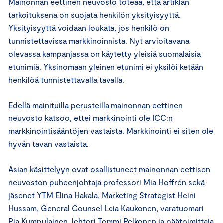
Mainonnan eettinen neuvosto toteaa, että artiklan
tarkoituksena on suojata henkilön yksityisyyttä.
Yksityisyyttä voidaan loukata, jos henkilö on
tunnistettavissa markkinoinnista. Nyt arvioitavana
olevassa kampanjassa on käytetty yleisiä suomalaisia
etunimiä. Yksinomaan yleinen etunimi ei yksilöi ketään
henkilöä tunnistettavalla tavalla.
Edellä mainituilla perusteilla mainonnan eettinen
neuvosto katsoo, ettei markkinointi ole ICC:n
markkinointisääntöjen vastaista. Markkinointi ei siten ole
hyvän tavan vastaista.
Asian käsittelyyn ovat osallistuneet mainonnan eettisen
neuvoston puheenjohtaja professori Mia Hoffrén sekä
jäsenet YTM Elina Hakala, Marketing Strategist Heini
Hussam, General Counsel Leia Kaukonen, varatuomari
Pia Kumpulainen, lehtori Tommi Pelkonen ja päätoimittaja