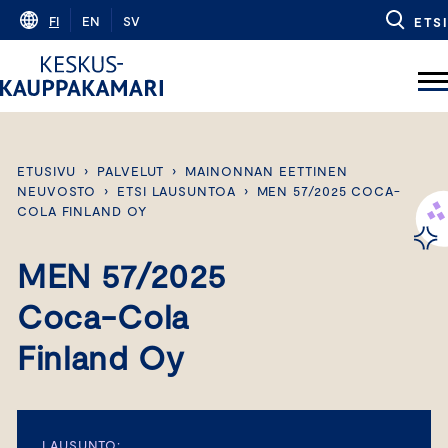
Skip
FI
EN
SV
ETSI
to
content
ETUSIVU
›
PALVELUT
›
MAINONNAN EETTINEN
NEUVOSTO
›
ETSI LAUSUNTOA
›
MEN 57/2025 COCA-
COLA FINLAND OY
MEN 57/2025
Coca-Cola
Finland Oy
LAUSUNTO: