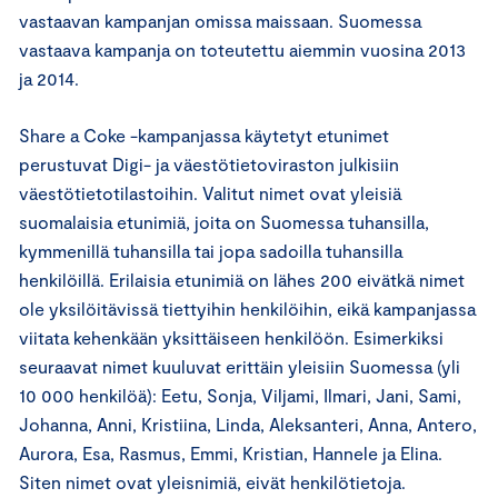
vastaavan kampanjan omissa maissaan. Suomessa
vastaava kampanja on toteutettu aiemmin vuosina 2013
ja 2014.
Share a Coke -kampanjassa käytetyt etunimet
perustuvat Digi- ja väestötietoviraston julkisiin
väestötietotilastoihin. Valitut nimet ovat yleisiä
suomalaisia etunimiä, joita on Suomessa tuhansilla,
kymmenillä tuhansilla tai jopa sadoilla tuhansilla
henkilöillä. Erilaisia etunimiä on lähes 200 eivätkä nimet
ole yksilöitävissä tiettyihin henkilöihin, eikä kampanjassa
viitata kehenkään yksittäiseen henkilöön. Esimerkiksi
seuraavat nimet kuuluvat erittäin yleisiin Suomessa (yli
10 000 henkilöä): Eetu, Sonja, Viljami, Ilmari, Jani, Sami,
Johanna, Anni, Kristiina, Linda, Aleksanteri, Anna, Antero,
Aurora, Esa, Rasmus, Emmi, Kristian, Hannele ja Elina.
Siten nimet ovat yleisnimiä, eivät henkilötietoja.