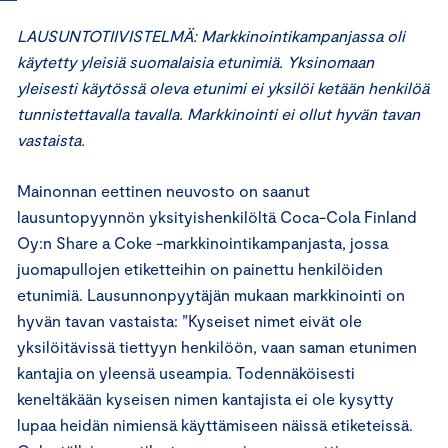
LAUSUNTOTIIVISTELMÄ: Markkinointikampanjassa oli
käytetty yleisiä suomalaisia etunimiä. Yksinomaan
yleisesti käytössä oleva etunimi ei yksilöi ketään henkilöä
tunnistettavalla tavalla. Markkinointi ei ollut hyvän tavan
vastaista.
Mainonnan eettinen neuvosto on saanut
lausuntopyynnön yksityishenkilöltä Coca-Cola Finland
Oy:n Share a Coke -markkinointikampanjasta, jossa
juomapullojen etiketteihin on painettu henkilöiden
etunimiä. Lausunnonpyytäjän mukaan markkinointi on
hyvän tavan vastaista: ”Kyseiset nimet eivät ole
yksilöitävissä tiettyyn henkilöön, vaan saman etunimen
kantajia on yleensä useampia. Todennäköisesti
keneltäkään kyseisen nimen kantajista ei ole kysytty
lupaa heidän nimiensä käyttämiseen näissä etiketeissä.