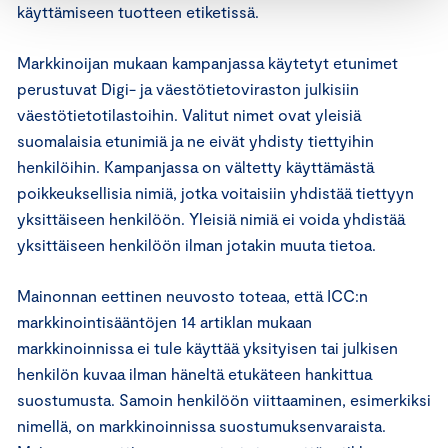
käyttämiseen tuotteen etiketissä.
Markkinoijan mukaan kampanjassa käytetyt etunimet
perustuvat Digi- ja väestötietoviraston julkisiin
väestötietotilastoihin. Valitut nimet ovat yleisiä
suomalaisia etunimiä ja ne eivät yhdisty tiettyihin
henkilöihin. Kampanjassa on vältetty käyttämästä
poikkeuksellisia nimiä, jotka voitaisiin yhdistää tiettyyn
yksittäiseen henkilöön. Yleisiä nimiä ei voida yhdistää
yksittäiseen henkilöön ilman jotakin muuta tietoa.
Mainonnan eettinen neuvosto toteaa, että ICC:n
markkinointisääntöjen 14 artiklan mukaan
markkinoinnissa ei tule käyttää yksityisen tai julkisen
henkilön kuvaa ilman häneltä etukäteen hankittua
suostumusta. Samoin henkilöön viittaaminen, esimerkiksi
nimellä, on markkinoinnissa suostumuksenvaraista.