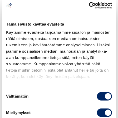
Mainonnan eettisen neuvoston lausunto
Mainonnan eettisen neuvoston säännöt
Tämä sivusto käyttää evästeitä
Mainonnan eettisen neuvoston sääntöjen 1 §:n mukaan
Käytämme evästeitä tarjoamamme sisällön ja mainosten
mainonnan eettinen neuvosto on elinkeinoelämän
räätälöimiseen, sosiaalisen median ominaisuuksien
itsesääntelytoimielin. Sen tehtävänä on antaa lausuntoja
tukemiseen ja kävijämäärämme analysoimiseen. Lisäksi
siitä, onko mainos tai muu menettely kaupallisessa
jaamme sosiaalisen median, mainosalan ja analytiikka-
markkinoinnissa hyvän tavan vastaista tai
alan kumppaneillemme tietoja siitä, miten käytät
tunnistettavissa markkinoinniksi ottaen huomioon
sivustoamme. Kumppanimme voivat yhdistää näitä
Kansainvälisen kauppakamarin markkinointisäännöt.
tietoja muihin tietoihin, joita olet antanut heille tai joita on
Kaupallisella markkinoinnilla tarkoitetaan markkinointia,
kerätty, kun olet käyttänyt heidän palvelujaan.
jonka tarkoituksena on kulutushyödykkeen
myynninedistäminen.
Suostumuksen
Välttämätön
valinta
Kansainvälisen kauppakamarin (ICC) markkinointisäännöt
Mieltymykset
ICC:n markkinointisääntöjen 14 artiklan mukaan