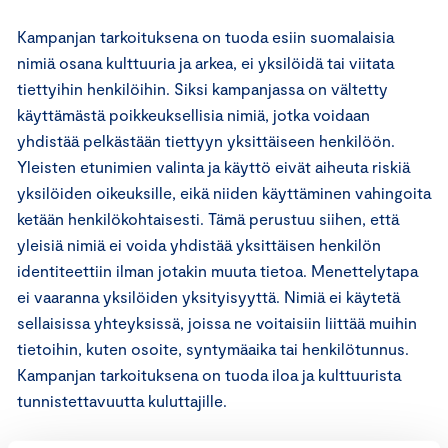
Kampanjan tarkoituksena on tuoda esiin suomalaisia
nimiä osana kulttuuria ja arkea, ei yksilöidä tai viitata
tiettyihin henkilöihin. Siksi kampanjassa on vältetty
käyttämästä poikkeuksellisia nimiä, jotka voidaan
yhdistää pelkästään tiettyyn yksittäiseen henkilöön.
Yleisten etunimien valinta ja käyttö eivät aiheuta riskiä
yksilöiden oikeuksille, eikä niiden käyttäminen vahingoita
ketään henkilökohtaisesti. Tämä perustuu siihen, että
yleisiä nimiä ei voida yhdistää yksittäisen henkilön
identiteettiin ilman jotakin muuta tietoa. Menettelytapa
ei vaaranna yksilöiden yksityisyyttä. Nimiä ei käytetä
sellaisissa yhteyksissä, joissa ne voitaisiin liittää muihin
tietoihin, kuten osoite, syntymäaika tai henkilötunnus.
Kampanjan tarkoituksena on tuoda iloa ja kulttuurista
tunnistettavuutta kuluttajille.