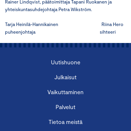
Rainer Lindqvist, päätoimittaja Tapani Ruokanen ja
yhteiskuntasuhdejohtaja Petra Wikström.
Tarja Heinilä-Hannikainen Riina Hero
puheenjohtaja sihteeri
Uutishuone
Julkaisut
Vaikuttaminen
Palvelut
Tietoa meistä