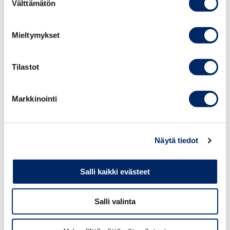
Välttämätön
valinta
Mainos 3: Kansainvälisyys ja monikielisyys ja -
kulttuurisuus ovat kiinteä osa Vaasan
Mieltymykset
ammattikorkeakoulun opetusta ja päivittäistä toimintaa.
Englanninkielinen iskulause ”Go Vamk yourself” kehottaa
Tilastot
hakemaan opiskelemaan Vaasan ammattikorkeakouluun,
ns. VAMKaamaan/ammattikorkeakouluttamaan itsensä.
Markkinointi
Mainonnan eettisen neuvoston lausunto
Kansainvälisen kauppakamarin (ICC) markkinoinnin
Näytä tiedot
perussääntöjen 4 artiklan mukaan markkinoinnissa ei saa
sallia sukupuoleen perustuvaa syrjintää.
Salli kaikki evästeet
Mainonnan eettisen neuvoston hyvää markkinointitapaa
Salli valinta
koskevien periaatteiden 1 kohdan mukaan mainos on
hyvän markkinointitavan vastainen, jos