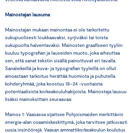
Mainostajan lausuma
Mainostajan mukaan mainontaa ei ole tarkoitettu
sukupuolisesti loukkaavaksi, syrjiväksi tai toista
sukupuolta halventavaksi. Mainosten graafiseen tyyliin
kuuluu typografian ja lauseiden muoto, joka aiheuttaa
sen, että sanat tekstin sisällä painottuvat eri tavalla.
Sanaleikeillä ja kuva- ja typografian tyyleillä on ollut
ainoastaan tarkoitus herättää huomiota ja puhutella
kohderyhmää, joka koostuu 18–24 -vuotiaista
potentiaalisista korkeakouluhakijoista. Mainostaja lausuu
lisäksi mainoksittain seuraavaa:
Mainos 1: Vaasassa sijaitsee Pohjoismaiden merkittävin
energia-alan osaamiskeskittymä, joka tarvitsee jatkuvasti
uusia insinöörejä. Vaasan ammattikorkeakoulun koulutus