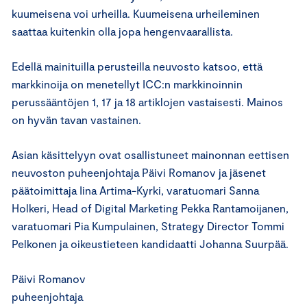
kuumeisena voi urheilla. Kuumeisena urheileminen
saattaa kuitenkin olla jopa hengenvaarallista.
Edellä mainituilla perusteilla neuvosto katsoo, että
markkinoija on menetellyt ICC:n markkinoinnin
perussääntöjen 1, 17 ja 18 artiklojen vastaisesti. Mainos
on hyvän tavan vastainen.
Asian käsittelyyn ovat osallistuneet mainonnan eettisen
neuvoston puheenjohtaja Päivi Romanov ja jäsenet
päätoimittaja Iina Artima-Kyrki, varatuomari Sanna
Holkeri, Head of Digital Marketing Pekka Rantamoijanen,
varatuomari Pia Kumpulainen, Strategy Director Tommi
Pelkonen ja oikeustieteen kandidaatti Johanna Suurpää.
Päivi Romanov
puheenjohtaja