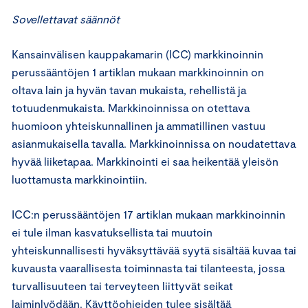
Sovellettavat säännöt
Kansainvälisen kauppakamarin (ICC) markkinoinnin
perussääntöjen 1 artiklan mukaan markkinoinnin on
oltava lain ja hyvän tavan mukaista, rehellistä ja
totuudenmukaista. Markkinoinnissa on otettava
huomioon yhteiskunnallinen ja ammatillinen vastuu
asianmukaisella tavalla. Markkinoinnissa on noudatettava
hyvää liiketapaa. Markkinointi ei saa heikentää yleisön
luottamusta markkinointiin.
ICC:n perussääntöjen 17 artiklan mukaan markkinoinnin
ei tule ilman kasvatuksellista tai muutoin
yhteiskunnallisesti hyväksyttävää syytä sisältää kuvaa tai
kuvausta vaarallisesta toiminnasta tai tilanteesta, jossa
turvallisuuteen tai terveyteen liittyvät seikat
laiminlyödään. Käyttöohjeiden tulee sisältää