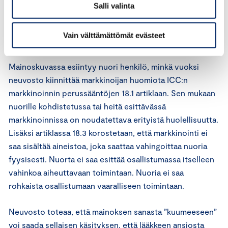
Mainonnan eettinen neuvosto toteaa aluksi, että
Salli valinta
lääkemarkkinoinnissa markkinoijan ammatillinen vastuu
korostuu mainostettavan tuotteen erityislaatuisuuden
Vain välttämättömät evästeet
vuoksi.
Mainoskuvassa esiintyy nuori henkilö, minkä vuoksi
neuvosto kiinnittää markkinoijan huomiota ICC:n
markkinoinnin perussääntöjen 18.1 artiklaan. Sen mukaan
nuorille kohdistetussa tai heitä esittävässä
markkinoinnissa on noudatettava erityistä huolellisuutta.
Lisäksi artiklassa 18.3 korostetaan, että markkinointi ei
saa sisältää aineistoa, joka saattaa vahingoittaa nuoria
fyysisesti. Nuorta ei saa esittää osallistumassa itselleen
vahinkoa aiheuttavaan toimintaan. Nuoria ei saa
rohkaista osallistumaan vaaralliseen toimintaan.
Neuvosto toteaa, että mainoksen sanasta ”kuumeeseen”
voi saada sellaisen käsityksen, että lääkkeen ansiosta