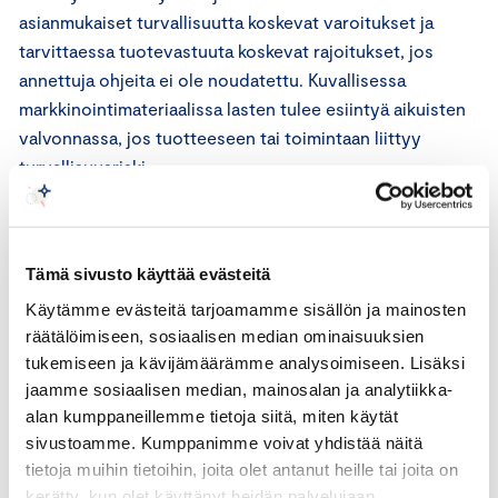
asianmukaiset turvallisuutta koskevat varoitukset ja
tarvittaessa tuotevastuuta koskevat rajoitukset, jos
annettuja ohjeita ei ole noudatettu. Kuvallisessa
markkinointimateriaalissa lasten tulee esiintyä aikuisten
valvonnassa, jos tuotteeseen tai toimintaan liittyy
turvallisuusriski.
Tuotteesta annettavan informaation tulee sisältää
asianmukainen käyttöohje ja tarvittaessa informaatiota
Tämä sivusto käyttää evästeitä
siltä osin, jos tuote vaarantaa kuluttajan terveyttä tai
turvallisuutta. Terveyttä ja turvallisuutta koskevat tiedot
Käytämme evästeitä tarjoamamme sisällön ja mainosten
räätälöimiseen, sosiaalisen median ominaisuuksien
tulee esittää selkeästi kirjallisesti ja/tai kuvallisesti.
tukemiseen ja kävijämäärämme analysoimiseen. Lisäksi
jaamme sosiaalisen median, mainosalan ja analytiikka-
ICC:n perussääntöjen 18.1 artiklan mukana lapsille tai
alan kumppaneillemme tietoja siitä, miten käytät
nuorille kohdistetussa tai heitä esittävässä
sivustoamme. Kumppanimme voivat yhdistää näitä
markkinoinnissa on noudatettava erityistä huolellisuutta.
tietoja muihin tietoihin, joita olet antanut heille tai joita on
Tällaisessa viestinnässä ei saa horjuttaa myönteistä
kerätty, kun olet käyttänyt heidän palvelujaan.