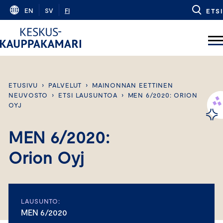
Skip
EN
SV
FI
ETSI
to
content
ETUSIVU
›
PALVELUT
›
MAINONNAN EETTINEN
NEUVOSTO
›
ETSI LAUSUNTOA
›
MEN 6/2020: ORION
OYJ
MEN 6/2020:
Orion Oyj
LAUSUNTO:
MEN 6/2020