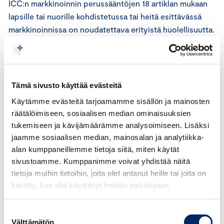
ICC:n markkinoinnin perussääntöjen 18 artiklan mukaan
lapsille tai nuorille kohdistetussa tai heitä esittävässä
markkinoinnissa on noudatettava erityistä huolellisuutta.
Lapsille tai nuorille kohdistetussa mediassa ei saa
markkinoida tuotteita, jotka ovat heille laittomia tai
sopimattomia. Markkinointi ei saa sisältää aineistoa, joka
saattaa vahingoittaa lapsia tai nuoria henkisesti,
Tämä sivusto käyttää evästeitä
moraalisesti tai fyysisesti.
Käytämme evästeitä tarjoamamme sisällön ja mainosten
räätälöimiseen, sosiaalisen median ominaisuuksien
ICC:n markkinoinnin perussääntöjen 23.5 artiklan mukaan
tukemiseen ja kävijämäärämme analysoimiseen. Lisäksi
kustantajan, median, alihankkijan ja muun toimijan, joka
jaamme sosiaalisen median, mainosalan ja analytiikka-
kustantaa, välittää, toimittaa tai jakelee markkinointia, on
alan kumppaneillemme tietoja siitä, miten käytät
noudatettava asianmukaista huolellisuutta omassa
sivustoamme. Kumppanimme voivat yhdistää näitä
toiminnassaan.
tietoja muihin tietoihin, joita olet antanut heille tai joita on
kerätty, kun olet käyttänyt heidän palvelujaan.
ICC:n markkinoinnin perussääntöjen 26 artiklan mukaan
markkinoijan, mainostoimiston, kustantajan, median tai
Suostumuksen
Välttämätön
alihankkijan ei tule osallistua sellaisen markkinoinnin