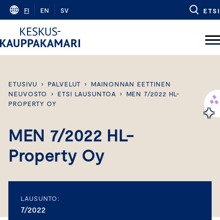
Skip
FI
EN
SV
ETSI
to
content
ETUSIVU
›
PALVELUT
›
MAINONNAN EETTINEN
NEUVOSTO
›
ETSI LAUSUNTOA
›
MEN 7/2022 HL-
PROPERTY OY
MEN 7/2022 HL-
Property Oy
LAUSUNTO:
7/2022