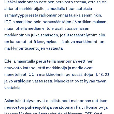
Lisäksi mainonnan eettinen neuvosto toteaa, että se on
antanut markkinoijalle ja medialle huomautuksia
samantyyppisestä radiomainonnasta aikaisemminkin.
ICC:n markkinoinnin perussääntöjen 26 artiklan mukaan
muun ohella median ei tule osallistua sellaisen
markkinoinnin julkaisemiseen, jos itsesääntelytoimielin
on katsonut, että kysymyksessä oleva markkinointi on
markkinointisääntöjen vastaista.
Edellä mainituilla perusteilla mainonnan eettinen
neuvosto katsoo, että markkinoija ja media ovat
menetelleet ICC:n markkinoinnin perussääntöjen 1, 18, 23
ja 26 artiklojen vastaisesti. Mainokset ovat hyvän tavan
vastaisia.
Asian käsittelyyn ovat osallistuneet mainonnan eettisen
neuvoston puheenjohtaja varatuomari Päivi Romanov ja
jäsenet Marketing Strategist Heini Hussam, OTK Katri