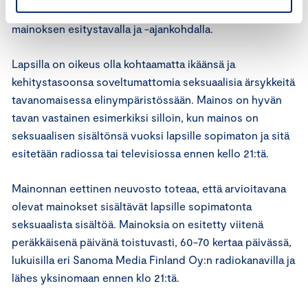
mukaisuutta arvioitaessa merkitystä on muun ohella
mainoksen esitystavalla ja -ajankohdalla.
Lapsilla on oikeus olla kohtaamatta ikäänsä ja
kehitystasoonsa soveltumattomia seksuaalisia ärsykkeitä
tavanomaisessa elinympäristössään. Mainos on hyvän
tavan vastainen esimerkiksi silloin, kun mainos on
seksuaalisen sisältönsä vuoksi lapsille sopimaton ja sitä
esitetään radiossa tai televisiossa ennen kello 21:tä.
Mainonnan eettinen neuvosto toteaa, että arvioitavana
olevat mainokset sisältävät lapsille sopimatonta
seksuaalista sisältöä. Mainoksia on esitetty viitenä
peräkkäisenä päivänä toistuvasti, 60-70 kertaa päivässä,
lukuisilla eri Sanoma Media Finland Oy:n radiokanavilla ja
lähes yksinomaan ennen klo 21:tä.