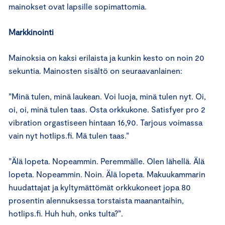
mainokset ovat lapsille sopimattomia.
Markkinointi
Mainoksia on kaksi erilaista ja kunkin kesto on noin 20
sekuntia. Mainosten sisältö on seuraavanlainen:
”Minä tulen, minä laukean. Voi luoja, minä tulen nyt. Oi,
oi, oi, minä tulen taas. Osta orkkukone. Satisfyer pro 2
vibration orgastiseen hintaan 16,90. Tarjous voimassa
vain nyt hotlips.fi. Mä tulen taas.”
”Älä lopeta. Nopeammin. Peremmälle. Olen lähellä. Älä
lopeta. Nopeammin. Noin. Älä lopeta. Makuukammarin
huudattajat ja kyltymättömät orkkukoneet jopa 80
prosentin alennuksessa torstaista maanantaihin,
hotlips.fi. Huh huh, onks tulta?”.