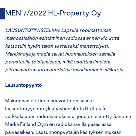
MEN 7/2022 HL-Property Oy
LAUSUNTOTIIVISTELMÄ: Lapsille sopimattoman
mainossisällön esittäminen radiossa ennen klo 21:tä
katsottiin hyvän tavan vastaiseksi menettelyksi.
Markkinoija ja media saivat huomautuksen samalla
perusteella toistamiseen, mikä osoittaa ilmeistä
piittaamattomuutta noudattaa markkinoinnin sääntöjä.
Lausuntopyyntö
Mainonnan eettinen neuvosto on saanut
lausuntopyynnön yksityishenkilöltä Hotlips.fi-
verkkokaupan radiomainoksista, joita on esitetty Sanoma
Media Finland Oy:n eri radiokanavilla pääasiassa
päiväsaikaan. Lausunnonpyytäjän käsityksen mukaan