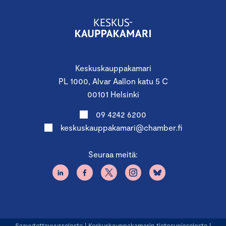
Keskuskauppakamari
PL 1000, Alvar Aallon katu 5 C
00101 Helsinki
09 4242 6200
keskuskauppakamari@chamber.fi
Seuraa meitä:
Saavutettavuusseloste
|
Keskuskauppakamarin tietosuojaseloste
|