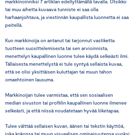
markkinoinniksi 7 artiklan edellyttämällä tavalla. Otsikko
tai muu aihetta kuvaava tunniste ei saa olla
harhaanjohtava, ja viestinnän kaupallista luonnetta ei saa
peitellä.
Kun markkinoija on antanut tai tarjonnut vastiketta
tuotteen suosittelemisesta tai sen arvioinnista,
menettelyn kaupallinen luonne tulee käydä selkeästi ilmi.
Tällaisesta menettelystä ei tule syntyä sellaista kuvaa,
että se olisi yksittäisen kuluttajan tai muun tahon
omaehtoinen lausuma.
Markkinoijan tulee varmistaa, että sen sosiaalisen
median sivuston tai profiilin kaupallinen luonne ilmenee
selkeästi, ja että niissä noudatetaan hyvää liiketapaa.
Tulee välttää sellaisen kuvan, äänen tai tekstin käyttöä,
joka kokonsa tai muun visuaalisen ominaisuutensa vuoksi