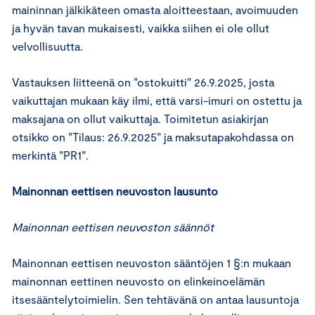
maininnan jälkikäteen omasta aloitteestaan, avoimuuden
ja hyvän tavan mukaisesti, vaikka siihen ei ole ollut
velvollisuutta.
Vastauksen liitteenä on ”ostokuitti” 26.9.2025, josta
vaikuttajan mukaan käy ilmi, että varsi-imuri on ostettu ja
maksajana on ollut vaikuttaja. Toimitetun asiakirjan
otsikko on ”Tilaus: 26.9.2025” ja maksutapakohdassa on
merkintä ”PR1”.
Mainonnan eettisen neuvoston lausunto
Mainonnan eettisen neuvoston säännöt
Mainonnan eettisen neuvoston sääntöjen 1 §:n mukaan
mainonnan eettinen neuvosto on elinkeinoelämän
itsesääntelytoimielin. Sen tehtävänä on antaa lausuntoja