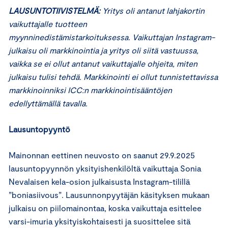
LAUSUNTOTIIVISTELMÄ:
Yritys oli antanut lahjakortin
vaikuttajalle
tuotteen
myynninedistämistarkoituksessa. Vaikuttajan Instagram-
julkaisu oli markkinointia ja yritys oli siitä vastuussa,
vaikka se ei ollut antanut vaikuttajalle ohjeita, miten
julkaisu tulisi tehdä.
Markkinointi ei ollut tunnistettavissa
markkinoinniksi ICC:n markkinointisääntöjen
edellyttämällä tavalla.
Lausuntopyyntö
Mainonnan eettinen neuvosto on saanut 29.9.2025
lausuntopyynnön yksityishenkilöltä vaikuttaja Sonia
Nevalaisen kela-osion julkaisusta Instagram-tilillä
”boniasiivous”. Lausunnonpyytäjän käsityksen mukaan
julkaisu on piilomainontaa, koska vaikuttaja esittelee
varsi-imuria yksityiskohtaisesti ja suosittelee sitä