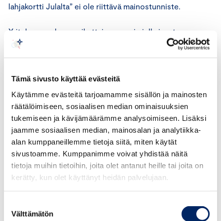
lahjakortti Julalta” ei ole riittävä mainostunniste.
Yrityksen mukaan vaikuttaja on ensin julkaissut
Instagramin tarina-osiossa sisältöä tuotteesta omasta
aloitteestaan ilman yhteyttä yritykseen. Tämän jälkeen
25.9.2025 yritys on antanut vaikuttajalle sadan euron
Tämä sivusto käyttää evästeitä
lahjakortin. Vaikuttaja on voinut käyttää lahjakortin
Käytämme evästeitä tarjoamamme sisällön ja mainosten
valitsemaansa tuotteeseen. Lahjakortti ei ole ollut
räätälöimiseen, sosiaalisen median ominaisuuksien
sidottu sisällön tekemiseen, eikä vaikuttajalle ole annettu
tukemiseen ja kävijämäärämme analysoimiseen. Lisäksi
ohjeita tai ehtoja julkaisun suhteen. Vaikuttaja on
jaamme sosiaalisen median, mainosalan ja analytiikka-
26.9.2025 maksanut seitsemästä eri tuotteesta
alan kumppaneillemme tietoja siitä, miten käytät
koostuvat ostoksensa, mukaan lukien varsi-imurin, sadan
sivustoamme. Kumppanimme voivat yhdistää näitä
euron lahjakortilla ja ylimenevän osuuden maksukortilla.
tietoja muihin tietoihin, joita olet antanut heille tai joita on
Tämän jälkeen vaikuttaja on julkaissut sisältöä Instagram-
kerätty, kun olet käyttänyt heidän palvelujaan.
tilillään. Yrityksen mukaan maksutapakoodi ”PR1” on
lyhenne lahjakortille. Yrityksen mukaan se ei ole ollut
Suostumuksen
osallisena sisällön tuottamisessa. Koska kysymyksessä
Välttämätön
valinta