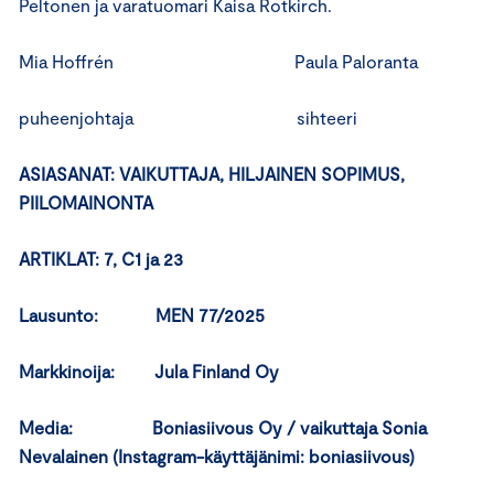
Peltonen ja varatuomari Kaisa Rotkirch.
Mia Hoffrén Paula Paloranta
puheenjohtaja sihteeri
ASIASANAT:
VAIKUTTAJA, HILJAINEN SOPIMUS,
PIILOMAINONTA
ARTIKLAT:
7, C1 ja 23
Lausunto: MEN 77/2025
Markkinoija:
Jula Finland Oy
Media: Boniasiivous Oy / vaikuttaja Sonia
Nevalainen
(Instagram-käyttäjänimi: boniasiivous)