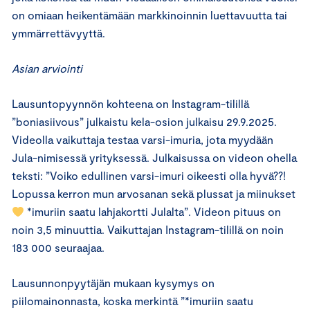
on omiaan heikentämään markkinoinnin luettavuutta tai
ymmärrettävyyttä.
Asian arviointi
Lausuntopyynnön kohteena on Instagram-tilillä
”boniasiivous” julkaistu kela-osion julkaisu 29.9.2025.
Videolla vaikuttaja testaa varsi-imuria, jota myydään
Jula-nimisessä yrityksessä. Julkaisussa on videon ohella
teksti: ”Voiko edullinen varsi-imuri oikeesti olla hyvä??!
Lopussa kerron mun arvosanan sekä plussat ja miinukset
*imuriin saatu lahjakortti Julalta”. Videon pituus on
noin 3,5 minuuttia. Vaikuttajan Instagram-tilillä on noin
183 000 seuraajaa.
Lausunnonpyytäjän mukaan kysymys on
piilomainonnasta, koska merkintä ”*imuriin saatu