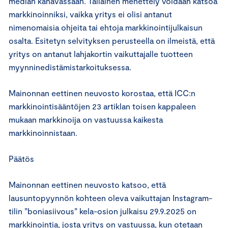
median kanavassaan. Tällainen menettely voidaan katsoa
markkinoinniksi, vaikka yritys ei olisi antanut
nimenomaisia ohjeita tai ehtoja markkinointijulkaisun
osalta. Esitetyn selvityksen perusteella on ilmeistä, että
yritys on antanut lahjakortin vaikuttajalle tuotteen
myynninedistämistarkoituksessa.
Mainonnan eettinen neuvosto korostaa, että ICC:n
markkinointisääntöjen 23 artiklan toisen kappaleen
mukaan markkinoija on vastuussa kaikesta
markkinoinnistaan.
Päätös
Mainonnan eettinen neuvosto katsoo, että
lausuntopyynnön kohteen oleva vaikuttajan Instagram-
tilin ”boniasiivous” kela-osion julkaisu 29.9.2025 on
markkinointia, josta yritys on vastuussa, kun otetaan