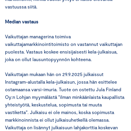
vastuussa siitä.
Median vastaus
Vaikuttajan managerina toimiva
vaikuttajamarkkinointitoimisto on vastannut vaikuttajan
puolesta. Vastaus koskee ensisijaisesti kela-julkaisua,
joka on ollut lausuntopyynnön kohteena.
Vaikuttajan mukaan hän on 29.9.2025 julkaissut
Instagram-alustalla kela-julkaisun, jossa hän esittelee
ostamaansa varsi-imuria. Tuote on ostettu Jula Finland
Oy:n Lohjan myymälästä ”ilman minkäänlaista kaupallista
yhteistyötä, keskustelua, sopimusta tai muuta
vastiketta”. Julkaisu ei ole mainos, koska sopimusta
markkinoinnista ei ollut julkaisuhetkellä olemassa.
Vaikuttaja on lisännyt julkaisuun lahjakorttia koskevan