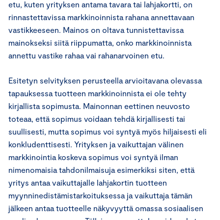
etu, kuten yrityksen antama tavara tai lahjakortti, on
rinnastettavissa markkinoinnista rahana annettavaan
vastikkeeseen. Mainos on oltava tunnistettavissa
mainokseksi siitä riippumatta, onko markkinoinnista
annettu vastike rahaa vai rahanarvoinen etu.
Esitetyn selvityksen perusteella arvioitavana olevassa
tapauksessa tuotteen markkinoinnista ei ole tehty
kirjallista sopimusta. Mainonnan eettinen neuvosto
toteaa, että sopimus voidaan tehdä kirjallisesti tai
suullisesti, mutta sopimus voi syntyä myös hiljaisesti eli
konkludenttisesti. Yrityksen ja vaikuttajan välinen
markkinointia koskeva sopimus voi syntyä ilman
nimenomaisia tahdonilmaisuja esimerkiksi siten, että
yritys antaa vaikuttajalle lahjakortin tuotteen
myynninedistämistarkoituksessa ja vaikuttaja tämän
jälkeen antaa tuotteelle näkyvyyttä omassa sosiaalisen