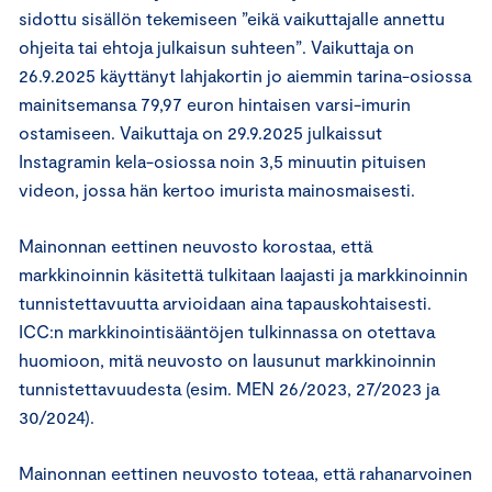
sidottu sisällön tekemiseen ”eikä vaikuttajalle annettu
ohjeita tai ehtoja julkaisun suhteen”. Vaikuttaja on
26.9.2025 käyttänyt lahjakortin jo aiemmin tarina-osiossa
mainitsemansa 79,97 euron hintaisen varsi-imurin
ostamiseen. Vaikuttaja on 29.9.2025 julkaissut
Instagramin kela-osiossa noin 3,5 minuutin pituisen
videon, jossa hän kertoo imurista mainosmaisesti.
Mainonnan eettinen neuvosto korostaa, että
markkinoinnin käsitettä tulkitaan laajasti ja markkinoinnin
tunnistettavuutta arvioidaan aina tapauskohtaisesti.
ICC:n markkinointisääntöjen tulkinnassa on otettava
huomioon, mitä neuvosto on lausunut markkinoinnin
tunnistettavuudesta (esim. MEN 26/2023, 27/2023 ja
30/2024).
Mainonnan eettinen neuvosto toteaa, että rahanarvoinen