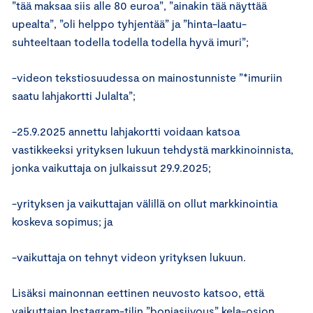
”tää maksaa siis alle 80 euroa”, ”ainakin tää näyttää
upealta”, ”oli helppo tyhjentää” ja ”hinta-laatu-
suhteeltaan todella todella todella hyvä imuri”;
-videon tekstiosuudessa on mainostunniste ”*imuriin
saatu lahjakortti Julalta”;
-25.9.2025 annettu lahjakortti voidaan katsoa
vastikkeeksi yrityksen lukuun tehdystä markkinoinnista,
jonka vaikuttaja on julkaissut 29.9.2025;
-yrityksen ja vaikuttajan välillä on ollut markkinointia
koskeva sopimus; ja
-vaikuttaja on tehnyt videon yrityksen lukuun.
Lisäksi mainonnan eettinen neuvosto katsoo, että
vaikuttajan Instagram-tilin ”boniasiivous” kela-osion