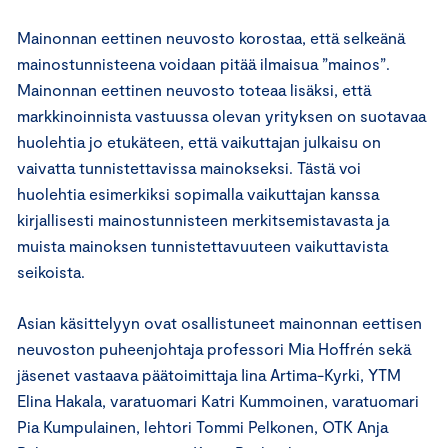
Mainonnan eettinen neuvosto korostaa, että selkeänä
mainostunnisteena voidaan pitää ilmaisua ”mainos”.
Mainonnan eettinen neuvosto toteaa lisäksi, että
markkinoinnista vastuussa olevan yrityksen on suotavaa
huolehtia jo etukäteen, että vaikuttajan julkaisu on
vaivatta tunnistettavissa mainokseksi. Tästä voi
huolehtia esimerkiksi sopimalla vaikuttajan kanssa
kirjallisesti mainostunnisteen merkitsemistavasta ja
muista mainoksen tunnistettavuuteen vaikuttavista
seikoista.
Asian käsittelyyn ovat osallistuneet mainonnan eettisen
neuvoston puheenjohtaja professori Mia Hoffrén sekä
jäsenet vastaava päätoimittaja Iina Artima-Kyrki, YTM
Elina Hakala, varatuomari Katri Kummoinen, varatuomari
Pia Kumpulainen, lehtori Tommi Pelkonen, OTK Anja