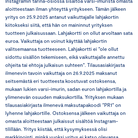
Instagramin tarina-osiossa sisältöä varsi-imurista omasta
aloitteestaan ilman yhteyttä yritykseen. Tämän jälkeen
yritys on 25.9.2025 antanut vaikuttajalle lahjakortin
kiitokseksi siitä, että hän on maininnut yrityksen
tuotteen julkaisussaan. Lahjakortti on ollut arvoltaan sata
euroa. Vaikuttaja on voinut käyttää lahjakortin
valitsemaansa tuotteeseen. Lahjakortti ei ”ole ollut
sidottu sisällön tekemiseen, eikä vaikuttajalle annettu
ohjeita tai ehtoja julkaisun suhteen”. Tilausasiakirjasta
ilmenevin tavoin vaikuttaja on 26.9.2025 maksanut
seitsemästä eri tuotteesta koostuvat ostoksensa,
mukaan lukien varsi-imurin, sadan euron lahjakortilla ja
ylimenevän osuuden maksukortilla. Yrityksen mukaan
tilausasiakirjasta ilmenevä maksutapakoodi ”PR1” on
lyhenne lahjakortille. Ostoksensa jälkeen vaikuttaja on
omasta aloitteestaan julkaissut sisältöä Instagram-
tilillään. Yritys kiistää, että kysymyksessä olisi
markkinointi, minkä vuoksi yritys ei katso olevansa