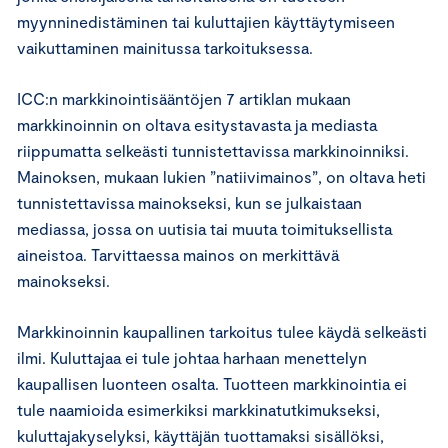
myynninedistäminen tai kuluttajien käyttäytymiseen
vaikuttaminen mainitussa tarkoituksessa.
ICC:n markkinointisääntöjen 7 artiklan mukaan
markkinoinnin on oltava esitystavasta ja mediasta
riippumatta selkeästi tunnistettavissa markkinoinniksi.
Mainoksen, mukaan lukien ”natiivimainos”, on oltava heti
tunnistettavissa mainokseksi, kun se julkaistaan
mediassa, jossa on uutisia tai muuta toimituksellista
aineistoa. Tarvittaessa mainos on merkittävä
mainokseksi.
Markkinoinnin kaupallinen tarkoitus tulee käydä selkeästi
ilmi. Kuluttajaa ei tule johtaa harhaan menettelyn
kaupallisen luonteen osalta. Tuotteen markkinointia ei
tule naamioida esimerkiksi markkinatutkimukseksi,
kuluttajakyselyksi, käyttäjän tuottamaksi sisällöksi,