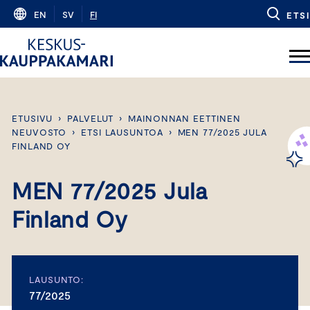
Skip
EN
SV
FI
ETSI
to
content
ETUSIVU
›
PALVELUT
›
MAINONNAN EETTINEN
NEUVOSTO
›
ETSI LAUSUNTOA
›
MEN 77/2025 JULA
FINLAND OY
MEN 77/2025 Jula
Finland Oy
LAUSUNTO:
77/2025