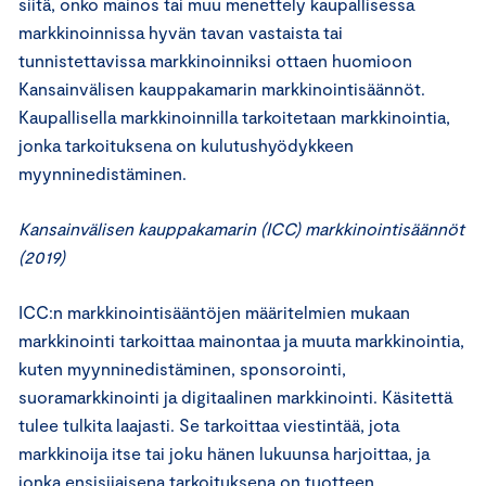
siitä, onko mainos tai muu menettely kaupallisessa
markkinoinnissa hyvän tavan vastaista tai
tunnistettavissa markkinoinniksi ottaen huomioon
Kansainvälisen kauppakamarin markkinointisäännöt.
Kaupallisella markkinoinnilla tarkoitetaan markkinointia,
jonka tarkoituksena on kulutushyödykkeen
myynninedistäminen.
Kansainvälisen kauppakamarin (ICC) markkinointisäännöt
(2019)
ICC:n markkinointisääntöjen määritelmien mukaan
markkinointi tarkoittaa mainontaa ja muuta markkinointia,
kuten myynninedistäminen, sponsorointi,
suoramarkkinointi ja digitaalinen markkinointi. Käsitettä
tulee tulkita laajasti. Se tarkoittaa viestintää, jota
markkinoija itse tai joku hänen lukuunsa harjoittaa, ja
jonka ensisijaisena tarkoituksena on tuotteen