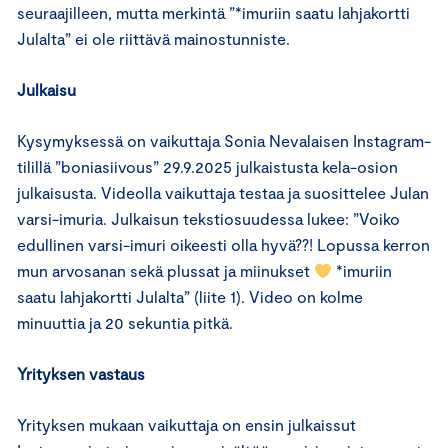
seuraajilleen, mutta merkintä ”*imuriin saatu lahjakortti
Julalta” ei ole riittävä mainostunniste.
Julkaisu
Kysymyksessä on vaikuttaja Sonia Nevalaisen Instagram-
tilillä ”boniasiivous” 29.9.2025 julkaistusta kela-osion
julkaisusta. Videolla vaikuttaja testaa ja suosittelee Julan
varsi-imuria. Julkaisun tekstiosuudessa lukee: ”Voiko
edullinen varsi-imuri oikeesti olla hyvä??! Lopussa kerron
mun arvosanan sekä plussat ja miinukset
*imuriin
saatu lahjakortti Julalta” (liite 1). Video on kolme
minuuttia ja 20 sekuntia pitkä.
Yrityksen vastaus
Yrityksen mukaan vaikuttaja on ensin julkaissut