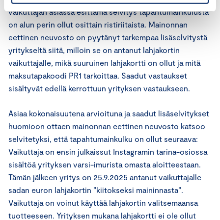
vaikuttajan asiassa esittämä selvitys tapahtumainkulusta
on alun perin ollut osittain ristiriitaista. Mainonnan
eettinen neuvosto on pyytänyt tarkempaa lisäselvitystä
yritykseltä siitä, milloin se on antanut lahjakortin
vaikuttajalle, mikä suuruinen lahjakortti on ollut ja mitä
maksutapakoodi PR1 tarkoittaa. Saadut vastaukset
sisältyvät edellä kerrottuun yrityksen vastaukseen.
Asiaa kokonaisuutena arvioituna ja saadut lisäselvitykset
huomioon ottaen mainonnan eettinen neuvosto katsoo
selvitetyksi, että tapahtumainkulku on ollut seuraava:
Vaikuttaja on ensin julkaissut Instagramin tarina-osiossa
sisältöä yrityksen varsi-imurista omasta aloitteestaan.
Tämän jälkeen yritys on 25.9.2025 antanut vaikuttajalle
sadan euron lahjakortin ”kiitokseksi maininnasta”.
Vaikuttaja on voinut käyttää lahjakortin valitsemaansa
tuotteeseen. Yrityksen mukana lahjakortti ei ole ollut