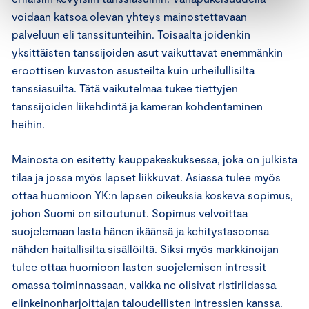
voidaan katsoa olevan yhteys mainostettavaan
palveluun eli tanssitunteihin. Toisaalta joidenkin
yksittäisten tanssijoiden asut vaikuttavat enemmänkin
eroottisen kuvaston asusteilta kuin urheilullisilta
tanssiasuilta. Tätä vaikutelmaa tukee tiettyjen
tanssijoiden liikehdintä ja kameran kohdentaminen
heihin.
Mainosta on esitetty kauppakeskuksessa, joka on julkista
tilaa ja jossa myös lapset liikkuvat. Asiassa tulee myös
ottaa huomioon YK:n lapsen oikeuksia koskeva sopimus,
johon Suomi on sitoutunut. Sopimus velvoittaa
suojelemaan lasta hänen ikäänsä ja kehitystasoonsa
nähden haitallisilta sisällöiltä. Siksi myös markkinoijan
tulee ottaa huomioon lasten suojelemisen intressit
omassa toiminnassaan, vaikka ne olisivat ristiriidassa
elinkeinonharjoittajan taloudellisten intressien kanssa.