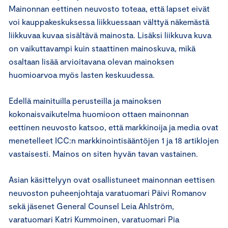
Mainonnan eettinen neuvosto toteaa, että lapset eivät
voi kauppakeskuksessa liikkuessaan välttyä näkemästä
liikkuvaa kuvaa sisältävä mainosta. Lisäksi liikkuva kuva
on vaikuttavampi kuin staattinen mainoskuva, mikä
osaltaan lisää arvioitavana olevan mainoksen
huomioarvoa myös lasten keskuudessa.
Edellä mainituilla perusteilla ja mainoksen
kokonaisvaikutelma huomioon ottaen mainonnan
eettinen neuvosto katsoo, että markkinoija ja media ovat
menetelleet ICC:n markkinointisääntöjen 1 ja 18 artiklojen
vastaisesti. Mainos on siten hyvän tavan vastainen.
Asian käsittelyyn ovat osallistuneet mainonnan eettisen
neuvoston puheenjohtaja varatuomari Päivi Romanov
sekä jäsenet General Counsel Leia Ahlström,
varatuomari Katri Kummoinen, varatuomari Pia