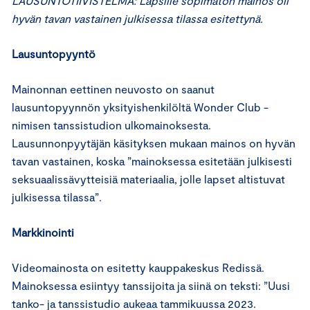
LAUSUNTOTIIVISTELMÄ: Lapsille sopimaton mainos oli
hyvän tavan vastainen julkisessa tilassa esitettynä.
Lausuntopyyntö
Mainonnan eettinen neuvosto on saanut
lausuntopyynnön yksityishenkilöltä Wonder Club -
nimisen tanssistudion ulkomainoksesta.
Lausunnonpyytäjän käsityksen mukaan mainos on hyvän
tavan vastainen, koska ”mainoksessa esitetään julkisesti
seksuaalissävytteisiä materiaalia, jolle lapset altistuvat
julkisessa tilassa”.
Markkinointi
Videomainosta on esitetty kauppakeskus Redissä.
Mainoksessa esiintyy tanssijoita ja siinä on teksti: ”Uusi
tanko- ja tanssistudio aukeaa tammikuussa 2023.