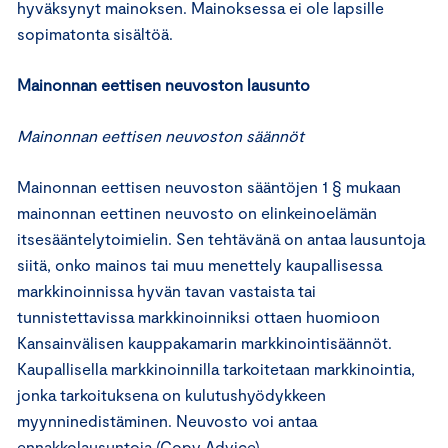
hyväksynyt mainoksen. Mainoksessa ei ole lapsille
sopimatonta sisältöä.
Mainonnan eettisen neuvoston lausunto
Mainonnan eettisen neuvoston säännöt
Mainonnan eettisen neuvoston sääntöjen 1 § mukaan
mainonnan eettinen neuvosto on elinkeinoelämän
itsesääntelytoimielin. Sen tehtävänä on antaa lausuntoja
siitä, onko mainos tai muu menettely kaupallisessa
markkinoinnissa hyvän tavan vastaista tai
tunnistettavissa markkinoinniksi ottaen huomioon
Kansainvälisen kauppakamarin markkinointisäännöt.
Kaupallisella markkinoinnilla tarkoitetaan markkinointia,
jonka tarkoituksena on kulutushyödykkeen
myynninedistäminen. Neuvosto voi antaa
ennakkolausuntoja (Copy Advice).