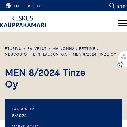
Skip
EN
SV
FI
ETSI
to
content
ETUSIVU
›
PALVELUT
›
MAINONNAN EETTINEN
NEUVOSTO
›
ETSI LAUSUNTOA
›
MEN 8/2024 TINZE OY
MEN 8/2024 Tinze
Oy
LAUSUNTO:
8/2024
MARKKINOIJA: