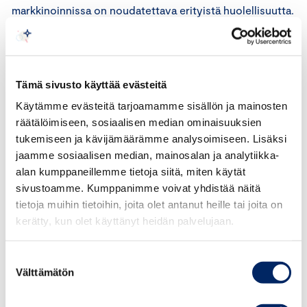
markkinoinnissa on noudatettava erityistä huolellisuutta.
Lapsille tai nuorille kohdistetussa mediassa ei saa
markkinoida tuotteita, jotka ovat heille laittomia tai
sopimattomia. Markkinointi ei saa sisältää aineistoa, joka
saattaa vahingoittaa lapsia tai nuoria henkisesti,
Tämä sivusto käyttää evästeitä
moraalisesti tai fyysisesti.
Käytämme evästeitä tarjoamamme sisällön ja mainosten
räätälöimiseen, sosiaalisen median ominaisuuksien
Asian arviointi
tukemiseen ja kävijämäärämme analysoimiseen. Lisäksi
jaamme sosiaalisen median, mainosalan ja analytiikka-
Asiassa on kysymys julkisessa tilassa esitetystä
alan kumppaneillemme tietoja siitä, miten käytät
videomainoksesta, jossa mainostetaan tanssistudiota.
sivustoamme. Kumppanimme voivat yhdistää näitä
Mainos sisältää lyhyitä ja samalla hyvin vauhdikkaita
tietoja muihin tietoihin, joita olet antanut heille tai joita on
kerätty, kun olet käyttänyt heidän palvelujaan.
otoksia erilaisista tanssitilanteista. Tanssijat ovat
pukeutuneet kevyesti. Lausunnonpyytäjän käsityksen
mukaan mainos on lapsille sopimaton. Markkinoijan
Suostumuksen
Välttämätön
valinta
mukaan mainoksessa ei ole lapsille sopimatonta sisältöä.