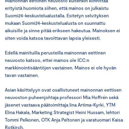
Mainonnan eettinen neuvosto kuitenkin kiinnittää
erityistä huomiota siihen, että mainos on julkaistu
Suomi24-keskustelualustalla. Esitetyn selvityksen
mukaan Suomi24-keskustelualusta on suunnattu
aikuisille ja sinne pitää erikseen hakeutua. Mainoksen ei
siten voida katsoa tavoittavan lapsia yleisesti.
Edellä mainituilla perusteilla mainonnan eettinen
neuvosto katsoo, ettei mainos ole ICC:n
markkinointisääntöjen vastainen. Mainos ei ole hyvän
tavan vastainen.
Asian käsittelyyn ovat osallistuneet mainonnan eettisen
neuvoston puheenjohtaja professori Mia Hoffrén sekä
jäsenet vastaava päätoimittaja Iina Artima-Kyrki, YTM
Elina Hakala, Marketing Strategist Heini Hussam, lehtori
Tommi Pelkonen, OTK Anja Peltonen ja varatuomari Kaisa
Rotkirch.