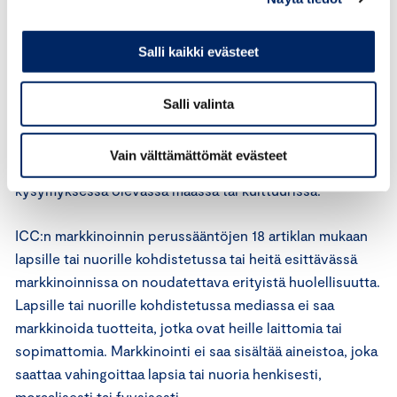
otettava huomioon yhteiskunnallinen ja ammatillinen
vastuu asianmukaisella tavalla. Markkinoinnissa on
Salli kaikki evästeet
noudatettava hyvää liiketapaa. Markkinointi ei saa
heikentää yleisön luottamusta markkinointiin.
Salli valinta
ICC:n markkinoinnin perussääntöjen 3 artiklan mukaan
markkinointi ei saa sisältää sellaista ilmaisua, jonka
Vain välttämättömät evästeet
voidaan katsoa olevan hyvän tavan vastainen
kysymyksessä olevassa maassa tai kulttuurissa.
ICC:n markkinoinnin perussääntöjen 18 artiklan mukaan
lapsille tai nuorille kohdistetussa tai heitä esittävässä
markkinoinnissa on noudatettava erityistä huolellisuutta.
Lapsille tai nuorille kohdistetussa mediassa ei saa
markkinoida tuotteita, jotka ovat heille laittomia tai
sopimattomia. Markkinointi ei saa sisältää aineistoa, joka
saattaa vahingoittaa lapsia tai nuoria henkisesti,
moraalisesti tai fyysisesti.