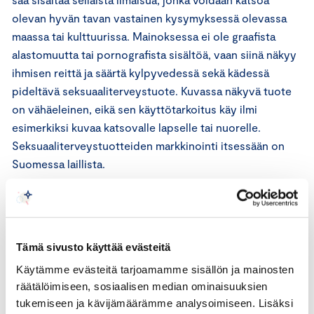
olevan hyvän tavan vastainen kysymyksessä olevassa
maassa tai kulttuurissa. Mainoksessa ei ole graafista
alastomuutta tai pornografista sisältöä, vaan siinä näkyy
ihmisen reittä ja säärtä kylpyvedessä sekä kädessä
pideltävä seksuaaliterveystuote. Kuvassa näkyvä tuote
on vähäeleinen, eikä sen käyttötarkoitus käy ilmi
esimerkiksi kuvaa katsovalle lapselle tai nuorelle.
Seksuaaliterveystuotteiden markkinointi itsessään on
Suomessa laillista.
Mainonnan eettisen neuvoston lausunto
Mainonnan eettisen neuvoston säännöt
Tämä sivusto käyttää evästeitä
Käytämme evästeitä tarjoamamme sisällön ja mainosten
Mainonnan eettisen neuvoston sääntöjen 1 §:n mukaan
räätälöimiseen, sosiaalisen median ominaisuuksien
mainonnan eettinen neuvosto on elinkeinoelämän
tukemiseen ja kävijämäärämme analysoimiseen. Lisäksi
itsesääntelytoimielin. Sen tehtävänä on antaa lausuntoja