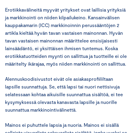
Erotiikkavälineitä myyvät yritykset ovat laillisia yrityksiä
ja markkinointi on niiden kilpailukeino. Kansainvälisen
kauppakamarin (ICC) markkinoinnin perussääntöjen 2
artikla kieltää hyvän tavan vastaisen mainonnan. Hyvän
tavan vastaisen mainonnan määrittelee ensisijaisesti
lainsäädäntö, ei yksittäisen ihmisen tuntemus. Koska
erotiikkatuotteiden myynti on sallittua ja tuotteille ei ole
määritelty ikärajaa, myös niiden markkinointi on sallittua.
Alennuskoodisivustot eivät ole asiakasprofiililtaan
lapsille suunnattuja. Se, että lapsi tai nuori nettisivuja
selatessaan kohtaa aikuisille suunnattua sisältöä, ei tee
kysymyksessä olevasta kanavasta lapsille ja nuorille
suunnattua markkinointivälinettä.
Mainos ei puhuttele lapsia ja nuoria. Mainos ei sisällä
sellaista visuaalista seksuaalista sisältöä, jonka vuoksi se