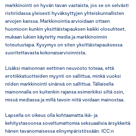
markkinointi on hyvän tavan vastaista, jos se on selvästi
ristiriidassa yleisesti hyväksyttyjen yhteiskunnallisten
arvojen kanssa. Markkinointia arvioidaan ottaen
huomioon kunkin yksittäistapauksen kaikki olosuhteet,
mukaan lukien käytetty media ja markkinoinnin
toteutustapa. Kysymys on siten yksittäistapauksessa
suoritettavasta kokonaisarvioinnista.
Lisäksi mainonnan eettinen neuvosto toteaa, että
erotiikkatuotteiden myynti on sallittua, minkä vuoksi
niiden markkinointi sinänsä on sallittua. Tällaisella
mainonnalla on kuitenkin rajansa esimerkiksi siltä osin,
missä mediassa ja millä tavoin niitä voidaan mainostaa.
Lapsella on oikeus olla kohtaamatta ikä- ja
kehitystasoonsa soveltumattomia seksuaalisia ärsykkeitä
hänen tavanomaisessa elinympäristössään. ICC:n