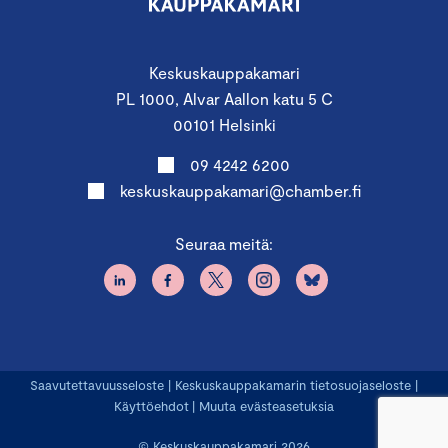
Keskuskauppakamari
PL 1000, Alvar Aallon katu 5 C
00101 Helsinki
09 4242 6200
keskuskauppakamari@chamber.fi
Seuraa meitä:
Saavutettavuusseloste
|
Keskuskauppakamarin tietosuojaseloste
|
Käyttöehdot
|
Muuta evästeasetuksia
© Keskuskauppakamari 2026