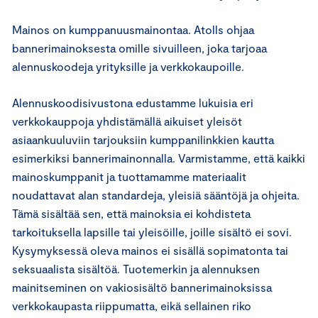
Mainos on kumppanuusmainontaa. Atolls ohjaa
bannerimainoksesta omille sivuilleen, joka tarjoaa
alennuskoodeja yrityksille ja verkkokaupoille.
Alennuskoodisivustona edustamme lukuisia eri
verkkokauppoja yhdistämällä aikuiset yleisöt
asiaankuuluviin tarjouksiin kumppanilinkkien kautta
esimerkiksi bannerimainonnalla. Varmistamme, että kaikki
mainoskumppanit ja tuottamamme materiaalit
noudattavat alan standardeja, yleisiä sääntöjä ja ohjeita.
Tämä sisältää sen, että mainoksia ei kohdisteta
tarkoituksella lapsille tai yleisöille, joille sisältö ei sovi.
Kysymyksessä oleva mainos ei sisällä sopimatonta tai
seksuaalista sisältöä. Tuotemerkin ja alennuksen
mainitseminen on vakiosisältö bannerimainoksissa
verkkokaupasta riippumatta, eikä sellainen riko