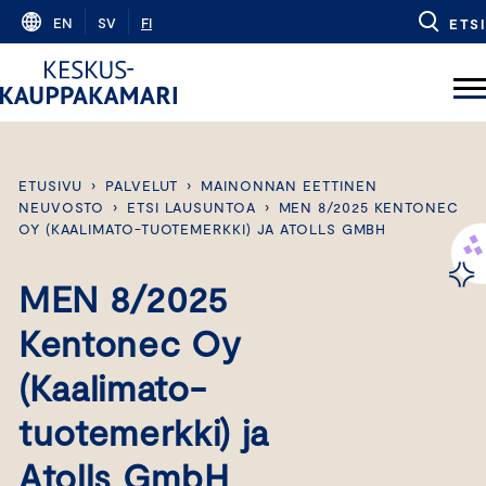
Skip
EN
SV
FI
ETSI
to
content
ETUSIVU
›
PALVELUT
›
MAINONNAN EETTINEN
NEUVOSTO
›
ETSI LAUSUNTOA
›
MEN 8/2025 KENTONEC
OY (KAALIMATO-TUOTEMERKKI) JA ATOLLS GMBH
MEN 8/2025
Kentonec Oy
(Kaalimato-
tuotemerkki) ja
Atolls GmbH