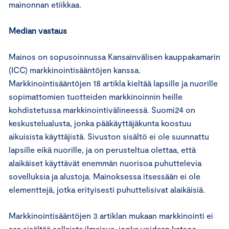
mainonnan etiikkaa.
Median vastaus
Mainos on sopusoinnussa Kansainvälisen kauppakamarin
(ICC) markkinointisääntöjen kanssa.
Markkinointisääntöjen 18 artikla kieltää lapsille ja nuorille
sopimattomien tuotteiden markkinoinnin heille
kohdistetussa markkinointivälineessä. Suomi24 on
keskustelualusta, jonka pääkäyttäjäkunta koostuu
aikuisista käyttäjistä. Sivuston sisältö ei ole suunnattu
lapsille eikä nuorille, ja on perusteltua olettaa, että
alaikäiset käyttävät enemmän nuorisoa puhuttelevia
sovelluksia ja alustoja. Mainoksessa itsessään ei ole
elementtejä, jotka erityisesti puhuttelisivat alaikäisiä.
Markkinointisääntöjen 3 artiklan mukaan markkinointi ei
saa sisältää sellaista ilmaisua, jonka voidaan katsoa