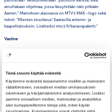
ainuttakaan ohjelmaa, jossa lässytetään näin pitkään.
Aamen.” Mainoksen alaosassa on MTV3 MAX –logo sekä
teksti: ”Miesten etuoikeus! Saatavilla antenni- ja
kaapelitalouksiin. Lisätiedot mtv3.fi/kanavapaketti.”
Vastine
Mainoksessa mainostetaan uutta Suomen ainoaa miehille
suunnattua tv-kanavaa. Mainoksessa pyritään
humoristisesti kärjistäen erottamaan uusi kanava muusta
kanavatarjonnasta. Mainoksessa esitellään huumorin
Tämä sivusto käyttää evästeitä
keinoin nykyisestä tv-tarjonnasta tuttuja
Käytämme evästeitä tarjoamamme sisällön ja mainosten
ohjelmatyyppejä, joita mainostettavalla kanavalla ei
räätälöimiseen, sosiaalisen median ominaisuuksien
nähdä. Mainoksen kohta ”ei kikattavia
tukemiseen ja kävijämäärämme analysoimiseen. Lisäksi
seksuaalivähemmistöjä” on osa laajempaa kokonaisuutta.
jaamme sosiaalisen median, mainosalan ja analytiikka-
Kyseisellä kohdalla viitataan ns. stailausohjelmiin.
alan kumppaneillemme tietoja siitä, miten käytät
Tarkoituksena ei ole loukata seksuaalivähemmistöjä, vaan
sivustoamme. Kumppanimme voivat yhdistää näitä