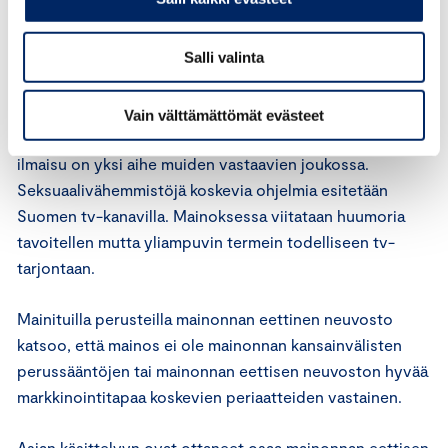
sukupuolensa tai ikänsä perusteella eikä antaa hänestä
kaavamaista tai muulla tavoin loukkaavaa kuvaa.
Salli valinta
Esillä olevassa mainoksessa on lueteltu kärjistäen
erilaisten tv-formaattien tyypillisiä aiheita ja yksittäisiä
Vain välttämättömät evästeet
tv-ohjelmatyyppejä. Seksuaalivähemmistöihin viittaava
ilmaisu on yksi aihe muiden vastaavien joukossa.
Seksuaalivähemmistöjä koskevia ohjelmia esitetään
Suomen tv-kanavilla. Mainoksessa viitataan huumoria
tavoitellen mutta yliampuvin termein todelliseen tv-
tarjontaan.
Mainituilla perusteilla mainonnan eettinen neuvosto
katsoo, että mainos ei ole mainonnan kansainvälisten
perussääntöjen tai mainonnan eettisen neuvoston hyvää
markkinointitapaa koskevien periaatteiden vastainen.
Asian käsittelyyn ovat ottaneet osaa mainonnan eettisen