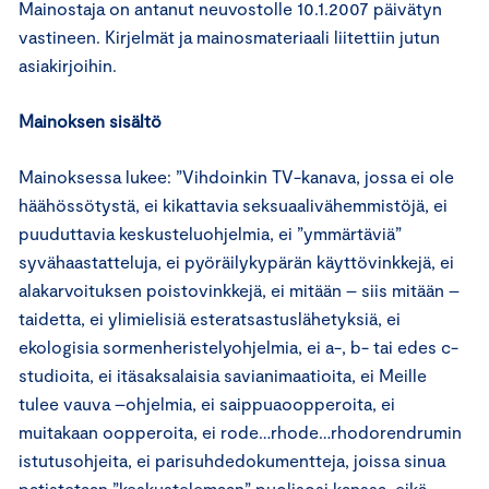
Mainostaja on antanut neuvostolle 10.1.2007 päivätyn
vastineen. Kirjelmät ja mainosmateriaali liitettiin jutun
asiakirjoihin.
Mainoksen sisältö
Mainoksessa lukee: ”Vihdoinkin TV-kanava, jossa ei ole
häähössötystä, ei kikattavia seksuaalivähemmistöjä, ei
puuduttavia keskusteluohjelmia, ei ”ymmärtäviä”
syvähaastatteluja, ei pyöräilykypärän käyttövinkkejä, ei
alakarvoituksen poistovinkkejä, ei mitään – siis mitään –
taidetta, ei ylimielisiä esteratsastuslähetyksiä, ei
ekologisia sormenheristelyohjelmia, ei a-, b- tai edes c-
studioita, ei itäsaksalaisia savianimaatioita, ei Meille
tulee vauva –ohjelmia, ei saippuaoopperoita, ei
muitakaan oopperoita, ei rode…rhode…rhodorendrumin
istutusohjeita, ei parisuhdedokumentteja, joissa sinua
patistetaan ”keskustelemaan” puolisosi kanssa, eikä