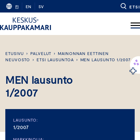
Skip
FI
EN
SV
ETSI
to
content
ETUSIVU
›
PALVELUT
›
MAINONNAN EETTINEN
NEUVOSTO
›
ETSI LAUSUNTOA
›
MEN LAUSUNTO 1/2007
MEN lausunto
1/2007
LAUSUNTO:
1/2007
MARKKINOIJA: