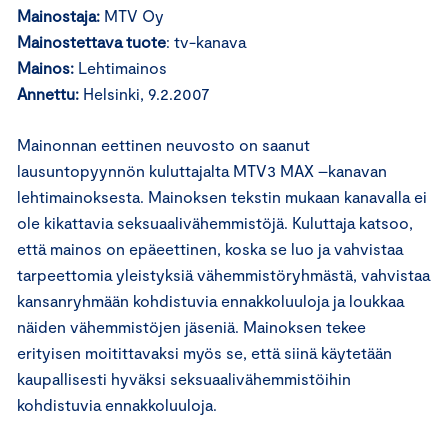
Mainostaja:
MTV Oy
Mainostettava tuote
: tv-kanava
Mainos:
Lehtimainos
Annettu:
Helsinki, 9.2.2007
Mainonnan eettinen neuvosto on saanut
lausuntopyynnön kuluttajalta MTV3 MAX –kanavan
lehtimainoksesta. Mainoksen tekstin mukaan kanavalla ei
ole kikattavia seksuaalivähemmistöjä. Kuluttaja katsoo,
että mainos on epäeettinen, koska se luo ja vahvistaa
tarpeettomia yleistyksiä vähemmistöryhmästä, vahvistaa
kansanryhmään kohdistuvia ennakkoluuloja ja loukkaa
näiden vähemmistöjen jäseniä. Mainoksen tekee
erityisen moitittavaksi myös se, että siinä käytetään
kaupallisesti hyväksi seksuaalivähemmistöihin
kohdistuvia ennakkoluuloja.