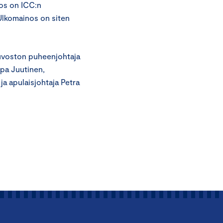
os on ICC:n
 Ulkomainos on siten
euvoston puheenjohtaja
rpa Juutinen,
ja apulaisjohtaja Petra