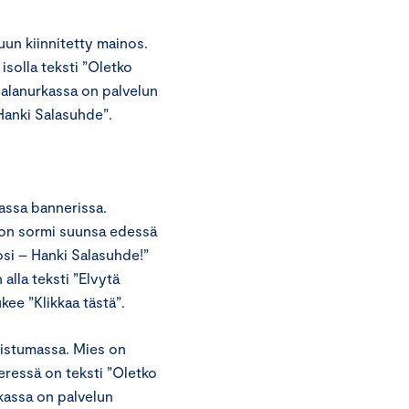
un kiinnitetty mainos.
isolla teksti ”Oletko
 alanurkassa on palvelun
 Hanki Salasuhde”.
assa bannerissa.
a on sormi suunsa edessä
osi – Hanki Salasuhde!”
alla teksti ”Elvytä
ee ”Klikkaa tästä”.
 istumassa. Mies on
eressä on teksti ”Oletko
kassa on palvelun