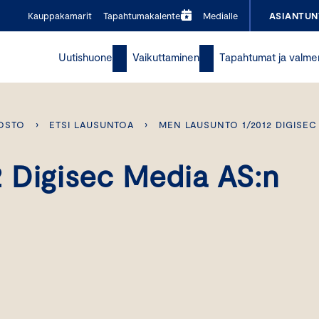
Kauppakamarit
Tapahtumakalenteri
Medialle
ASIANTUN
Uutishuone
Vaikuttaminen
Tapahtumat ja valme
OSTO
›
ETSI LAUSUNTOA
›
MEN LAUSUNTO 1/2012 DIGISEC
 Digisec Media AS:n