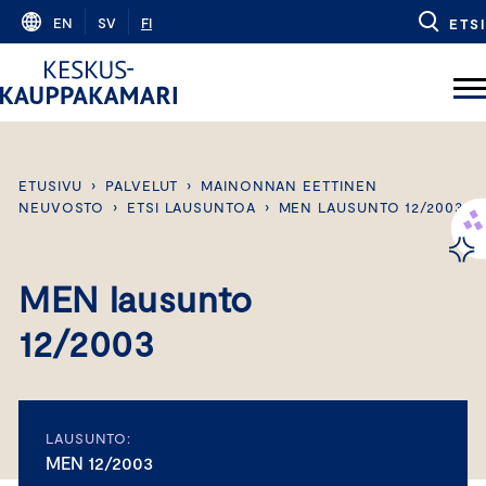
Skip
EN
SV
FI
ETSI
to
content
ETUSIVU
›
PALVELUT
›
MAINONNAN EETTINEN
NEUVOSTO
›
ETSI LAUSUNTOA
›
MEN LAUSUNTO 12/2003
MEN lausunto
12/2003
LAUSUNTO:
MEN 12/2003