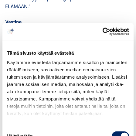
ELÄMÄÄN.”
Vastine
Vastineen mukaan mainoksessa ei ole kyse itsemurhan
yrityksestä. Kuultuaan omistamansa yrityksen
pörssikurssin romahtamisesta mies hyppää uima-
Tämä sivusto käyttää evästeitä
altaaseen tehdäkseen jotakin huomiota herättävää, jota
Käytämme evästeitä tarjoamamme sisällön ja mainosten
hän ei ole koskaan aikaisemmin tehnyt. Mies ikään kuin
räätälöimiseen, sosiaalisen median ominaisuuksien
pesee menneisyytensä pois ja lopussa nousee rentona
tukemiseen ja kävijämäärämme analysoimiseen. Lisäksi
jaamme sosiaalisen median, mainosalan ja analytiikka-
uima-altaasta suunnaten kohti positiivista tulevaisuutta.
alan kumppaneillemme tietoja siitä, miten käytät
Vastineen mukaan mies tietää, että hän voi keskittyä
sivustoamme. Kumppanimme voivat yhdistää näitä
nauttimaan omasta elämästään Pohjolan huolehtiessa
tietoja muihin tietoihin, joita olet antanut heille tai joita on
taustoista. Vastineen mukaan mainoksen sanoma on
kerätty, kun olet käyttänyt heidän palvelujaan.
viestittää ihmisille, että nämä voivat keskittyä nauttimaan
omasta elämästään Pohjolan huolehtiessa
Suostumuksen
vakuutusturvasta ja varallisuudenhoidosta.
Välttämätön