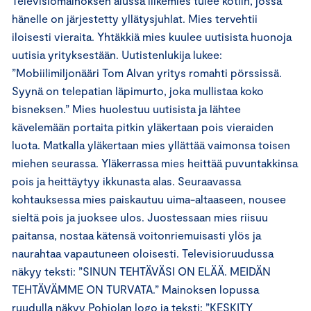
Televisiomainoksen alussa liikemies tulee kotiin, jossa
hänelle on järjestetty yllätysjuhlat. Mies tervehtii
iloisesti vieraita. Yhtäkkiä mies kuulee uutisista huonoja
uutisia yrityksestään. Uutistenlukija lukee:
”Mobiilimiljonääri Tom Alvan yritys romahti pörssissä.
Syynä on telepatian läpimurto, joka mullistaa koko
bisneksen.” Mies huolestuu uutisista ja lähtee
kävelemään portaita pitkin yläkertaan pois vieraiden
luota. Matkalla yläkertaan mies yllättää vaimonsa toisen
miehen seurassa. Yläkerrassa mies heittää puvuntakkinsa
pois ja heittäytyy ikkunasta alas. Seuraavassa
kohtauksessa mies paiskautuu uima-altaaseen, nousee
sieltä pois ja juoksee ulos. Juostessaan mies riisuu
paitansa, nostaa kätensä voitonriemuisasti ylös ja
naurahtaa vapautuneen oloisesti. Televisioruudussa
näkyy teksti: ”SINUN TEHTÄVÄSI ON ELÄÄ. MEIDÄN
TEHTÄVÄMME ON TURVATA.” Mainoksen lopussa
ruudulla näkyy Pohjolan logo ja teksti: ”KESKITY