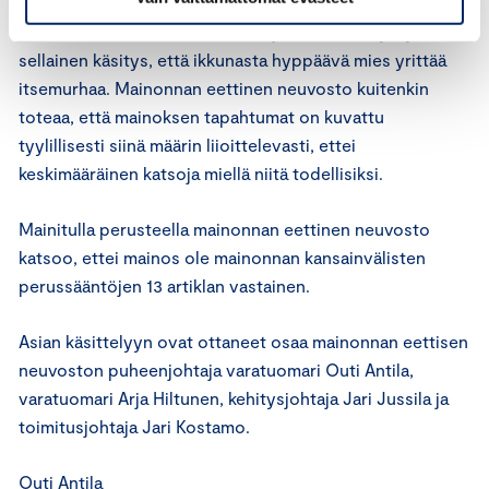
jossa mies hyppää uima-altaaseen vaarallisen näköisissä
olosuhteissa. Yksittäiselle katsojalle saattaa syntyä
sellainen käsitys, että ikkunasta hyppäävä mies yrittää
itsemurhaa. Mainonnan eettinen neuvosto kuitenkin
toteaa, että mainoksen tapahtumat on kuvattu
tyylillisesti siinä määrin liioittelevasti, ettei
keskimääräinen katsoja miellä niitä todellisiksi.
Mainitulla perusteella mainonnan eettinen neuvosto
katsoo, ettei mainos ole mainonnan kansainvälisten
perussääntöjen 13 artiklan vastainen.
Asian käsittelyyn ovat ottaneet osaa mainonnan eettisen
neuvoston puheenjohtaja varatuomari Outi Antila,
varatuomari Arja Hiltunen, kehitysjohtaja Jari Jussila ja
toimitusjohtaja Jari Kostamo.
Outi Antila