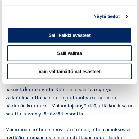
heidän persoonallisuudelleen.
Näytä tiedot
Mainoksessa mainostetaan Terreus-paperilaatua, jolle
uuden paperinkäsittelytekniikan avulla voidaan
aikaansaada esimerkiksi kohokuvioita. Mainoskampanjan
Salli kaikki evästeet
muissa korteissa kohokuvio on ollut esineissä, joita
ihmiset tyypillisesti pitävät käsissään tai puristelevat.
Salli valinta
Näitä ovat esimerkiksi hampurilainen, vaahtokaramelli ja
lasten pyörän puristettava äänimerkinantaja. Esillä
Vain välttämättömät evästeet
olevassa mainoskortissa nainen on hämmentyneen
näköinen ja hänen hameessaan on viisi sormenjäljen
näköistä kohokuviota. Katsojalle saattaa syntyä
vaikutelma, että nainen on joutunut sukupuolisen
häirinnän kohteeksi. Mainostaja myöntää, että kortissa on
haluttu kuvata yllättävää tilannetta.
Mainonnan eettinen neuvosto toteaa, että mainoksessa
pyritään tuomaan esiin mainostettavan paperilaadun