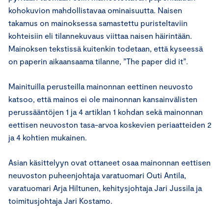
kohokuvion mahdollistavaa ominaisuutta. Naisen
takamus on mainoksessa samastettu puristeltaviin
kohteisiin eli tilannekuvaus viittaa naisen häirintään.
Mainoksen tekstissä kuitenkin todetaan, että kyseessä
on paperin aikaansaama tilanne, ”The paper did it”.
Mainituilla perusteilla mainonnan eettinen neuvosto
katsoo, että mainos ei ole mainonnan kansainvälisten
perussääntöjen 1 ja 4 artiklan 1 kohdan sekä mainonnan
eettisen neuvoston tasa-arvoa koskevien periaatteiden 2
ja 4 kohtien mukainen.
Asian käsittelyyn ovat ottaneet osaa mainonnan eettisen
neuvoston puheenjohtaja varatuomari Outi Antila,
varatuomari Arja Hiltunen, kehitysjohtaja Jari Jussila ja
toimitusjohtaja Jari Kostamo.