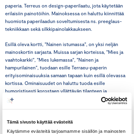
paperia. Terreus on design-paperilaatu, jota käytetään
erilaisiin painotöihin. Mainoksessa on haluttu kiinnittää
huomiota paperilaadun soveltumisesta ns. preeglaus-
tekniikkaan sekä silkkipainolakkaukseen.
Esillä oleva kortti, ”Nainen istumassa”, on yksi neljän
mainoskortin sarjasta. Muissa sarjan korteissa, ”Mies ja
vaahtokarkki”, ”Mies lukemassa”, ”Nainen ja
hampurilainen”, tuodaan esille Terraeu-paperin
erityisominaisuuksia samaan tapaan kuin esillä olevassa
kortissa. Ominaisuudet on haluttu tuoda esille
humoristisesti korostaen yllättävän tilanteen ja
paperinkäsittelytekniikan yhdistelmää.
Mainonnan eettisen neuvoston lausunto
Tämä sivusto käyttää evästeitä
Mainonnan kansainvälisten perussääntöjen 1 artiklan
Käytämme evästeitä tarjoamamme sisällön ja mainosten