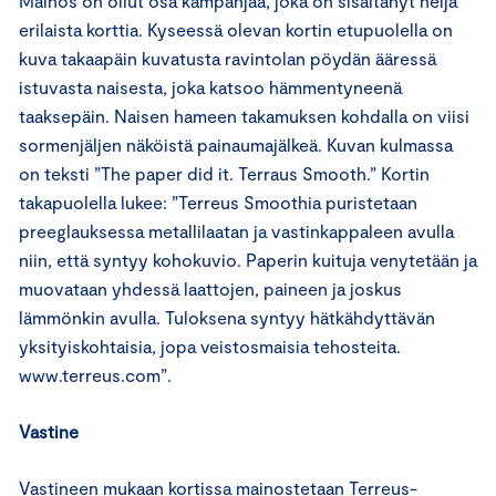
Mainos on ollut osa kampanjaa, joka on sisältänyt neljä
erilaista korttia. Kyseessä olevan kortin etupuolella on
kuva takaapäin kuvatusta ravintolan pöydän ääressä
istuvasta naisesta, joka katsoo hämmentyneenä
taaksepäin. Naisen hameen takamuksen kohdalla on viisi
sormenjäljen näköistä painaumajälkeä. Kuvan kulmassa
on teksti ”The paper did it. Terraus Smooth.” Kortin
takapuolella lukee: ”Terreus Smoothia puristetaan
preeglauksessa metallilaatan ja vastinkappaleen avulla
niin, että syntyy kohokuvio. Paperin kuituja venytetään ja
muovataan yhdessä laattojen, paineen ja joskus
lämmönkin avulla. Tuloksena syntyy hätkähdyttävän
yksityiskohtaisia, jopa veistosmaisia tehosteita.
www.terreus.com”.
Vastine
Vastineen mukaan kortissa mainostetaan Terreus-