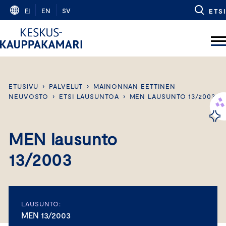
Skip
FI
EN
SV
ETSI
to
content
ETUSIVU
›
PALVELUT
›
MAINONNAN EETTINEN
NEUVOSTO
›
ETSI LAUSUNTOA
›
MEN LAUSUNTO 13/2003
MEN lausunto
13/2003
LAUSUNTO:
MEN 13/2003