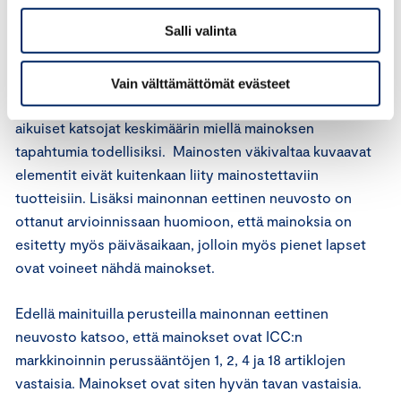
myydään muun muassa musiikkia, elokuvia, pelejä ja
Salli valinta
muuta elektroniikkaa. Mainonnan eettinen neuvosto
toteaa, että humoristisiksi tarkoitetut mainokset
sisältävät henkilöihin kohdistuvaa väkivaltaa. Mainokset
Vain välttämättömät evästeet
on kuvattu tyylillisesti siinä määrin liioiteltuna, etteivät
aikuiset katsojat keskimäärin miellä mainoksen
tapahtumia todellisiksi. Mainosten väkivaltaa kuvaavat
elementit eivät kuitenkaan liity mainostettaviin
tuotteisiin. Lisäksi mainonnan eettinen neuvosto on
ottanut arvioinnissaan huomioon, että mainoksia on
esitetty myös päiväsaikaan, jolloin myös pienet lapset
ovat voineet nähdä mainokset.
Edellä mainituilla perusteilla mainonnan eettinen
neuvosto katsoo, että mainokset ovat ICC:n
markkinoinnin perussääntöjen 1, 2, 4 ja 18 artiklojen
vastaisia. Mainokset ovat siten hyvän tavan vastaisia.