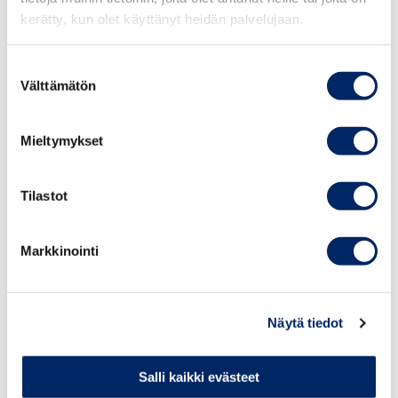
kunnioitettava ihmisarvoa. Markkinoinnissa ei saa
kerätty, kun olet käyttänyt heidän palvelujaan.
yllyttää väkivaltaan, laittomaan tai muutoin yhteiskunnan
vastaiseen käyttäytymiseen. Markkinoinnissa ei
Suostumuksen
Välttämätön
myöskään tule sallia tällaista käyttäytymistä.
valinta
Perussääntöjen 18 artiklan mukaan lapsille tai nuorille
kohdistetussa tai heitä esittävässä markkinoinnissa on
Mieltymykset
noudatettava erityistä huolellisuutta. Tällaisessa
viestinnässä tulee kunnioittaa myönteistä asennetta,
Tilastot
käyttäytymistä ja elämäntapaa. Markkinointi ei saa
sisältää aineistoa, joka saattaa vahingoittaa lapsia tai
nuoria henkisesti, moraalisesti tai fyysisesti. Lasta tai
Markkinointi
nuorta ei saa esittää turvattomassa tilanteessa tai
osallistumassa itselleen taikka muille vahinkoa
aiheuttavaan toimintaan. Lapsia tai nuoria ei saa
Näytä tiedot
rohkaista osallistumaan vaaralliseen toimintaan.
Salli kaikki evästeet
Mainoksissa mainostetaan verkkokauppaa, jossa