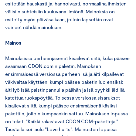
esitetään hauskasti ja ihannoivasti, normaalina ihmisten
välisiin suhteisiin kuuluvana ilmiönä. Mainoksia on
esitetty myös päiväsaikaan, jolloin lapsetkin ovat
voineet nähdä mainoksen.
Mainos
Mainoksissa perheenjäsenet kisailevat siitä, kuka pääsee
avaamaan CDON.com:n paketin. Mainoksen
ensimmäisessä versiossa perheen isä ja äiti kilpailevat
väkivaltaa käyttäen, kumpi pääsee paketin luo ensiksi:
äiti lyö isää paistinpannulla päähän ja isä pyyhkii äidillä
katettua ruokapöytää. Toisessa versiossa sisarukset
kisailevat siitä, kumpi pääsee ensimmäisenä käsiksi
pakettiin, jolloin kumpaankin sattuu. Mainoksen lopussa
on teksti ”Kaikki rakastavat CDON.COM-paketteja.”
Taustalla soi laulu ”Love hurts”. Mainosten lopussa