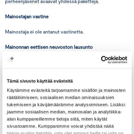
perheenjäsenet avaavat yhdessä paketteja.
Mainostajan vastine
Mainostaja ei ole antanut vastinetta.
Mainonnan eettisen neuvoston lausunto
Kansainvälisen kauppakamarin (ICC) markkinoinnin
perussääntöjen 1 artiklan mukaan markkinoinnin on
oltava lain ja hyvän tavan mukaista, rehellistä ja
Tämä sivusto käyttää evästeitä
totuudenmukaista. Markkinoinnissa on otettava
Käytämme evästeitä tarjoamamme sisällön ja mainosten
huomioon yhteiskunnallinen ja ammatillinen vastuu
räätälöimiseen, sosiaalisen median ominaisuuksien
asianmukaisella tavalla. Perussääntöjen 2 artiklan mukaan
tukemiseen ja kävijämäärämme analysoimiseen. Lisäksi
markkinointi ei saa sisältää sellaista ilmaisua, ääntä tai
jaamme sosiaalisen median, mainosalan ja analytiikka-
kuvaa, jonka voidaan katsoa olevan hyvän tavan
alan kumppaneillemme tietoja siitä, miten käytät
vastainen kyseisessä maassa tai kulttuurissa.
sivustoamme. Kumppanimme voivat yhdistää näitä
Perussääntöjen 4 artiklan mukaan markkinoinnissa on
tietoja muihin tietoihin, joita olet antanut heille tai joita on